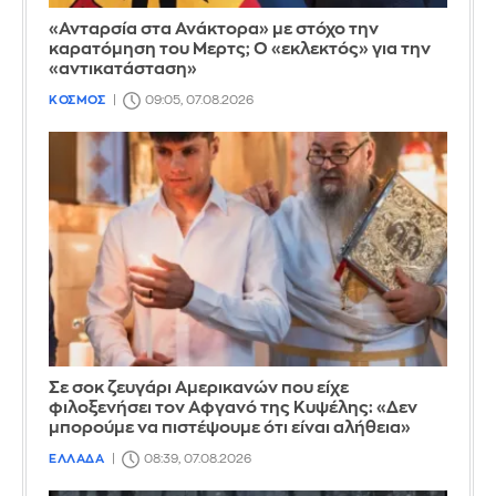
«Ανταρσία στα Ανάκτορα» με στόχο την
καρατόμηση του Μερτς; Ο «εκλεκτός» για την
«αντικατάσταση»
ΚΟΣΜΟΣ
09:05, 07.08.2026
Σε σοκ ζευγάρι Αμερικανών που είχε
φιλοξενήσει τον Αφγανό της Κυψέλης: «Δεν
μπορούμε να πιστέψουμε ότι είναι αλήθεια»
ΕΛΛΑΔΑ
08:39, 07.08.2026