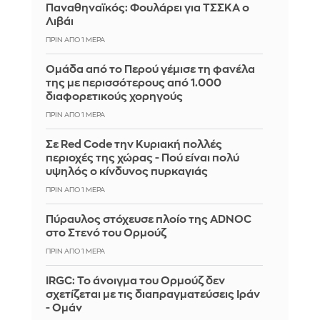
Παναθηναϊκός: Φουλάρει για ΤΣΣΚΑ ο
Λιβάι
ΠΡΙΝ ΑΠΌ 1 ΜΈΡΑ
Ομάδα από το Περού γέμισε τη φανέλα
της με περισσότερους από 1.000
διαφορετικούς χορηγούς
ΠΡΙΝ ΑΠΌ 1 ΜΈΡΑ
Σε Red Code την Κυριακή πολλές
περιοχές της χώρας - Πού είναι πολύ
υψηλός ο κίνδυνος πυρκαγιάς
ΠΡΙΝ ΑΠΌ 1 ΜΈΡΑ
Πύραυλος στόχευσε πλοίο της ADNOC
στο Στενό του Ορμούζ
ΠΡΙΝ ΑΠΌ 1 ΜΈΡΑ
IRGC: Το άνοιγμα του Ορμούζ δεν
σχετίζεται με τις διαπραγματεύσεις Ιράν
- Ομάν