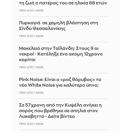
τη ζωή ο πατέρας του σε ηλικία 68 ετών
ΠΡΙΝ ΑΠΌ 1 ΜΈΡΑ
Πυρκαγιά σε χαμηλή βλάστηση στη
Σίνδο Θεσσαλονίκης
ΠΡΙΝ ΑΠΌ 1 ΜΈΡΑ
Μακελειό στην Ταϊλάνδη: Στους 9 οι
νεκροί - Κατέληξε ένα ακόμη 12χρονο
κορίτσι
ΠΡΙΝ ΑΠΌ 1 ΜΈΡΑ
Pink Noise: Είναι ο «ροζ θόρυβος» το
νέο White Noise για καλύτερο ύπνο;
ΠΡΙΝ ΑΠΌ 1 ΜΈΡΑ
Σε 57χρονη από την Κυψέλη ανήκει η
σορός που βρέθηκε σε σπηλιά στον
Λυκαβηττό - Δείτε βίντεο
ΠΡΙΝ ΑΠΌ 1 ΜΈΡΑ