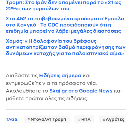
Τραμπ: Στο Ιράν δεν απομένει παρά το «21 ως
22%» των πυραύλων του
Στα 452 τα επιβεβαιωμένα κρούσματα Έμπολα
στο Κονγκό - Τα CDC προειδοποιούν ότι η
επιδημία μπορεί να λάβει μεγάλες διαστάσεις
Χαμάς: «Η δολοφονία του βρέφους
αντικατοπτρίζει τον βαθμό περιφρόνησης των
δυνάμεων κατοχής για το παλαιστινιακό αίμα»
Διαβάστε τις
Ειδήσεις σήμερα
και
ενημερωθείτε για τα πρόσφατα νέα.
Ακολουθήστε το
Skai.gr στο Google News
και
μάθετε πρώτοι όλες τις ειδήσεις.
TAGS:
Ντόναλντ Τραμπ
ΗΠΑ
Αγρότες