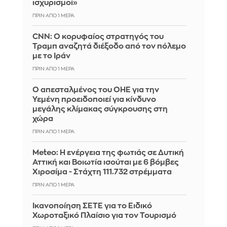
ισχυρισμοί»
ΠΡΙΝ ΑΠΌ 1 ΜΈΡΑ
CNN: Ο κορυφαίος στρατηγός του
Τραμπ αναζητά διέξοδο από τον πόλεμο
με το Ιράν
ΠΡΙΝ ΑΠΌ 1 ΜΈΡΑ
Ο απεσταλμένος του ΟΗΕ για την
Υεμένη προειδοποιεί για κίνδυνο
μεγάλης κλίμακας σύγκρουσης στη
χώρα
ΠΡΙΝ ΑΠΌ 1 ΜΈΡΑ
Meteo: Η ενέργεια της φωτιάς σε Δυτική
Αττική και Βοιωτία ισούται με 6 βόμβες
Χιροσίμα - Στάχτη 111.732 στρέμματα
ΠΡΙΝ ΑΠΌ 1 ΜΈΡΑ
Ικανοποίηση ΣΕΤΕ για το Ειδικό
Χωροταξικό Πλαίσιο για τον Τουρισμό