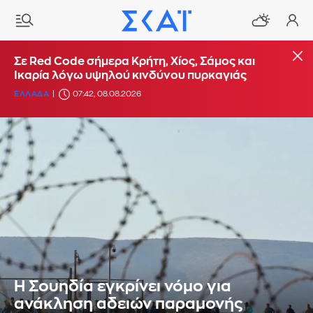
Σε Red Code σήμερα Κρήτη, Χίος, Σάμος και
Ικαρία λόγω υψηλού κινδύνου πυρκαγιάς
ΕΛΛΑΔΑ
07:42, 08.08.2026
Η Σουηδία εγκρίνει νόμο για
ανάκληση αδειών παραμονής