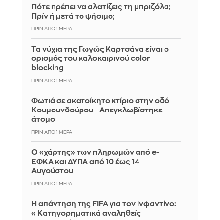
Πότε πρέπει να αλατίζεις τη μπριζόλα;
Πρίν ή μετά το ψήσιμο;
ΠΡΙΝ ΑΠΌ 1 ΜΈΡΑ
Τα νύχια της Γωγώς Καρτσάνα είναι ο
ορισμός του καλοκαιρινού color
blocking
ΠΡΙΝ ΑΠΌ 1 ΜΈΡΑ
Φωτιά σε ακατοίκητο κτίριο στην οδό
Κουμουνδούρου - Απεγκλωβίστηκε
άτομο
ΠΡΙΝ ΑΠΌ 1 ΜΈΡΑ
Ο «χάρτης» των πληρωμών από e-
ΕΦΚΑ και ΔΥΠΑ από 10 έως 14
Αυγούστου
ΠΡΙΝ ΑΠΌ 1 ΜΈΡΑ
Η απάντηση της FIFA για τον Ινφαντίνο:
«Κατηγορηματικά αναληθείς