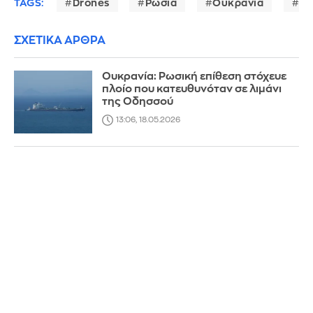
TAGS:
Drones
Ρωσία
Ουκρανία
Μό
ΣΧΕΤΙΚΑ ΑΡΘΡΑ
Ουκρανία: Ρωσική επίθεση στόχευε
πλοίο που κατευθυνόταν σε λιμάνι
της Οδησσού
13:06, 18.05.2026