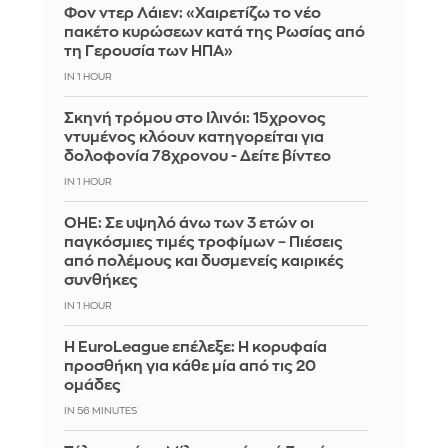
Φον ντερ Λάιεν: «Χαιρετίζω το νέο
πακέτο κυρώσεων κατά της Ρωσίας από
τη Γερουσία των ΗΠΑ»
IN 1 HOUR
Σκηνή τρόμου στο Ιλινόι: 15χρονος
ντυμένος κλόουν κατηγορείται για
δολοφονία 78χρονου - Δείτε βίντεο
IN 1 HOUR
ΟΗΕ: Σε υψηλό άνω των 3 ετών οι
παγκόσμιες τιμές τροφίμων – Πιέσεις
από πολέμους και δυσμενείς καιρικές
συνθήκες
IN 1 HOUR
Η EuroLeague επέλεξε: Η κορυφαία
προσθήκη για κάθε μία από τις 20
ομάδες
IN 56 MINUTES