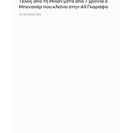
Τέλος από τη Μίλαν μετά από 7 χρόνια ο
Μπενασέρ που κλείνει στην Αλ Γκαράφα
IN 40 MINUTES