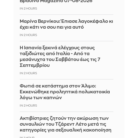
Βραδινό Magazino 07-08-2026
IN 2 HOURS
Μαρίνα Βερνίκου: Έπιασε λαγοκέφαλο κι
έχει κάτι να σου πει για αυτό
IN 2 HOURS
Η Ισπανία ξεκινά ελέγχους στους
ταξιδιώτες από Ιταλία - Από τα
μεσάνυχτα του Σαββάτου έως τις 7
Σεπτεμβρίου
IN 2 HOURS
Φωτιά σε κατάστημα στον Άλιμο:
Εκκενώθηκε προληπτικά πολυκατοικία
λόγω των καπνών
IN 2 HOURS
Ακτιβίστριες ζητούν την ακύρωση των
συναυλιών του Τζάρεντ Λέτο μετά τις
κατηγορίες για σεξουαλική κακοποίηση
IN 1 HOUR