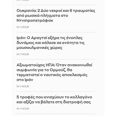
Ουκρανία: 2 Δύο νεκροί και 6 τραυματίες
από ρωσικά πλήγματα στο
Ντνιπροπετρόφσκ
IN 1 HOUR
Ιράν: Ο Αραγτσί εξήρε τις ένοπλες
δυνάμεις και κάλεσε σε ενότητα τις
μουσουλμανικές χώρες
IN 1 HOUR
Αξιωματούχος ΗΠΑ: Όταν ανακοινωθεί
συμφωνία για το Ορμούζ, θα
τερματιστεί ο ναυτικός αποκλεισμός
στο Ιράν
IN 1 HOUR
5 τροφές που ενισχύουν το κολλαγόνο
και αξίζει να βάλετε στη διατροφή σας
IN 1 HOUR