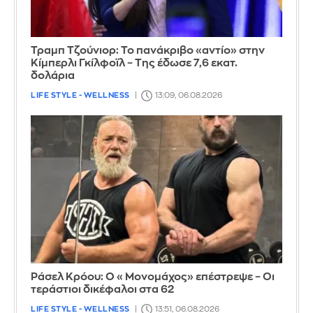
Τραμπ Τζούνιορ: Το πανάκριβο «αντίο» στην
Κίμπερλι Γκίλφοϊλ – Της έδωσε 7,6 εκατ.
δολάρια
LIFE STYLE - WELLNESS
13:09, 06.08.2026
Ράσελ Κρόου: Ο «Μονομάχος» επέστρεψε – Οι
τεράστιοι δικέφαλοι στα 62
LIFE STYLE - WELLNESS
13:51, 06.08.2026