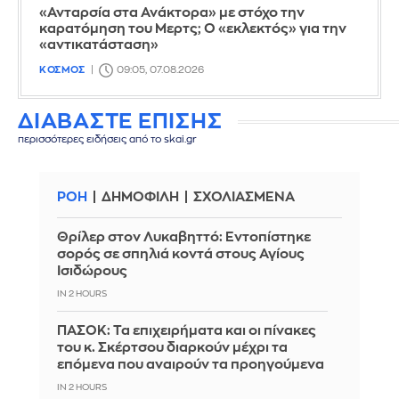
«Ανταρσία στα Ανάκτορα» με στόχο την
καρατόμηση του Μερτς; Ο «εκλεκτός» για την
«αντικατάσταση»
ΚΟΣΜΟΣ
09:05, 07.08.2026
ΔΙΑΒΑΣΤΕ ΕΠΙΣΗΣ
περισσότερες ειδήσεις από το skai.gr
ΡΟΗ
ΔΗΜΟΦΙΛΗ
ΣΧΟΛΙΑΣΜΕΝΑ
Θρίλερ στον Λυκαβηττό: Εντοπίστηκε
σορός σε σπηλιά κοντά στους Αγίους
Ισιδώρους
IN 2 HOURS
ΠΑΣΟΚ: Τα επιχειρήματα και οι πίνακες
του κ. Σκέρτσου διαρκούν μέχρι τα
επόμενα που αναιρούν τα προηγούμενα
IN 2 HOURS