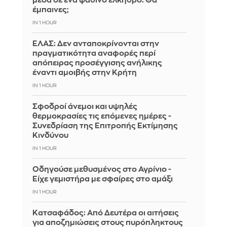
μέσα σε ένα ψάθινο έλκηθρο. Θα
έμπαινες;
IN 1 HOUR
ΕΛΑΣ: Δεν ανταποκρίνονται στην
πραγματικότητα αναφορές περί
απόπειρας προσέγγισης ανήλικης
έναντι αμοιβής στην Κρήτη
IN 1 HOUR
Σφοδροί άνεμοι και υψηλές
θερμοκρασίες τις επόμενες ημέρες -
Συνεδρίαση της Επιτροπής Εκτίμησης
Κινδύνου
IN 1 HOUR
Οδηγούσε μεθυσμένος στο Αγρίνιο -
Είχε γεμιστήρα με σφαίρες στο αμάξι
IN 1 HOUR
Κατσαφάδος: Από Δευτέρα οι αιτήσεις
για αποζημιώσεις στους πυρόπληκτους