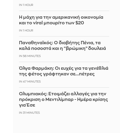
IN 1 HOUR
Η μάχη για την αμερικανική οικονομία
και το viral μπουρίτο των $20
IN 1 HOUR
Παναθηναϊκός: Ο διαβήτης Πένια, τα
καλά ποσοστά και η “βρώμικη” δουλειά
IN 56 MINUTES
Όλγα Φαρμάκη: Οι ευχές για τα γενέθλιά
της φέτος γράφτηκαν σε...πέτρες
IN 47 MINUTES
Ολυμπιακός: Ετοιμάζει αλλαγές για την
πρόκριση ο Μεντιλίμπαρ - Ημέρα κρίσης
για Έσε
IN 31 MINUTES