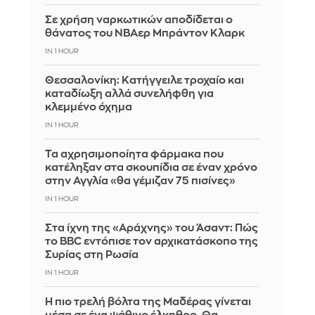
Σε χρήση ναρκωτικών αποδίδεται ο
θάνατος του ΝΒΑερ Μπράντον Κλαρκ
IN 1 HOUR
Θεσσαλονίκη: Κατήγγειλε τροχαίο και
καταδίωξη αλλά συνελήφθη για
κλεμμένο όχημα
IN 1 HOUR
Τα αχρησιμοποίητα φάρμακα που
κατέληξαν στα σκουπίδια σε έναν χρόνο
στην Αγγλία «θα γέμιζαν 75 πισίνες»
IN 1 HOUR
Στα ίχνη της «Αράχνης» του Άσαντ: Πώς
το BBC εντόπισε τον αρχικατάσκοπο της
Συρίας στη Ρωσία
IN 1 HOUR
Η πιο τρελή βόλτα της Μαδέρας γίνεται