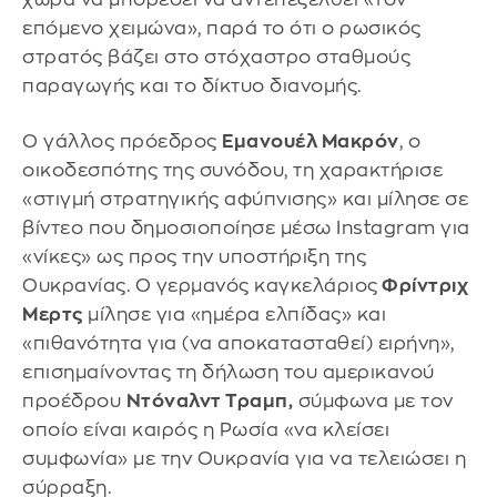
επόμενο χειμώνα», παρά το ότι ο ρωσικός
στρατός βάζει στο στόχαστρο σταθμούς
παραγωγής και το δίκτυο διανομής.
Ο γάλλος πρόεδρος
Εμανουέλ Μακρόν
, ο
οικοδεσπότης της συνόδου, τη χαρακτήρισε
«στιγμή στρατηγικής αφύπνισης» και μίλησε σε
βίντεο που δημοσιοποίησε μέσω Instagram για
«νίκες» ως προς την υποστήριξη της
Ουκρανίας. Ο γερμανός καγκελάριος
Φρίντριχ
Μερτς
μίλησε για «ημέρα ελπίδας» και
«πιθανότητα για (να αποκατασταθεί) ειρήνη»,
επισημαίνοντας τη δήλωση του αμερικανού
προέδρου
Ντόναλντ Τραμπ,
σύμφωνα με τον
οποίο είναι καιρός η Ρωσία «να κλείσει
συμφωνία» με την Ουκρανία για να τελειώσει η
σύρραξη.