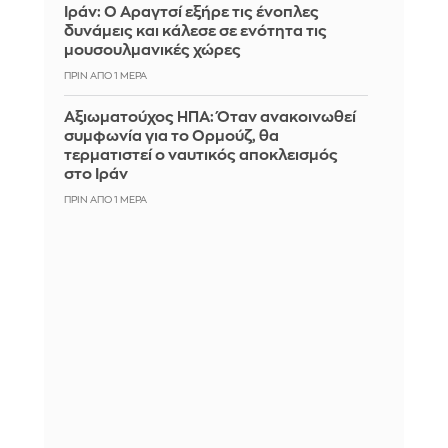
Ιράν: Ο Αραγτσί εξήρε τις ένοπλες
δυνάμεις και κάλεσε σε ενότητα τις
μουσουλμανικές χώρες
ΠΡΙΝ ΑΠΌ 1 ΜΈΡΑ
Αξιωματούχος ΗΠΑ: Όταν ανακοινωθεί
συμφωνία για το Ορμούζ, θα
τερματιστεί ο ναυτικός αποκλεισμός
στο Ιράν
ΠΡΙΝ ΑΠΌ 1 ΜΈΡΑ