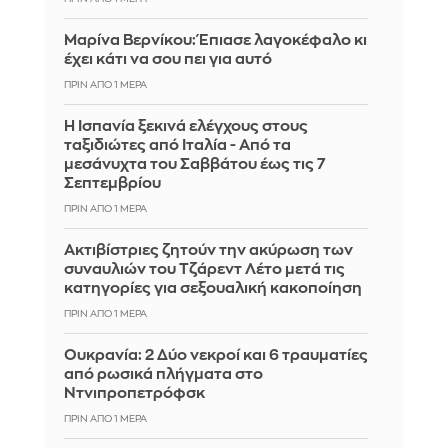
Μαρίνα Βερνίκου: Έπιασε λαγοκέφαλο κι
έχει κάτι να σου πει για αυτό
ΠΡΙΝ ΑΠΌ 1 ΜΈΡΑ
Η Ισπανία ξεκινά ελέγχους στους
ταξιδιώτες από Ιταλία - Από τα
μεσάνυχτα του Σαββάτου έως τις 7
Σεπτεμβρίου
ΠΡΙΝ ΑΠΌ 1 ΜΈΡΑ
Ακτιβίστριες ζητούν την ακύρωση των
συναυλιών του Τζάρεντ Λέτο μετά τις
κατηγορίες για σεξουαλική κακοποίηση
ΠΡΙΝ ΑΠΌ 1 ΜΈΡΑ
Ουκρανία: 2 Δύο νεκροί και 6 τραυματίες
από ρωσικά πλήγματα στο
Ντνιπροπετρόφσκ
ΠΡΙΝ ΑΠΌ 1 ΜΈΡΑ