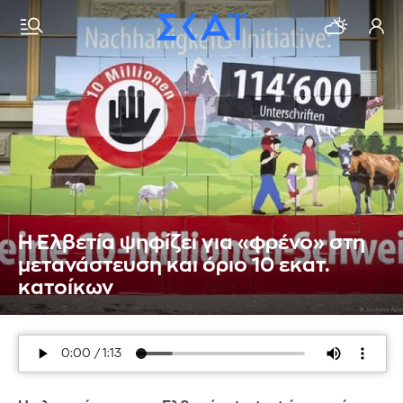
Η Ελβετία ψηφίζει για «φρένο» στη
μετανάστευση και όριο 10 εκατ.
κατοίκων