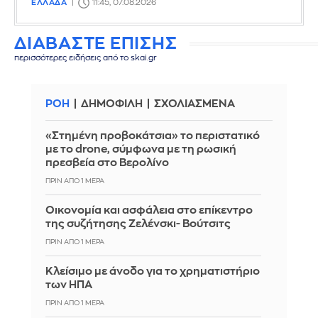
ΕΛΛΑΔΑ
11:45, 07.08.2026
ΔΙΑΒΑΣΤΕ ΕΠΙΣΗΣ
περισσότερες ειδήσεις από το skai.gr
ΡΟΗ
ΔΗΜΟΦΙΛΗ
ΣΧΟΛΙΑΣΜΕΝΑ
«Στημένη προβοκάτσια» το περιστατικό
με το drone, σύμφωνα με τη ρωσική
πρεσβεία στο Βερολίνο
ΠΡΙΝ ΑΠΌ 1 ΜΈΡΑ
Οικονομία και ασφάλεια στο επίκεντρο
της συζήτησης Ζελένσκι- Βούτσιτς
ΠΡΙΝ ΑΠΌ 1 ΜΈΡΑ
Κλείσιμο με άνοδο για το χρηματιστήριο
των ΗΠΑ
ΠΡΙΝ ΑΠΌ 1 ΜΈΡΑ