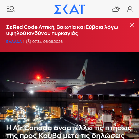
Σε Red Code Αττική, Βοιωτία και Εύβοια λόγω
υψηλού κινδύνου πυρκαγιάς
ΕΛΛΑΔΑ
07:34, 06.08.2026
Η Air Canada αναστέλλει τις πτήσεις
της προς Κούβα μετά τις δηλώσεις