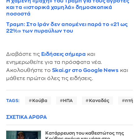
Η χαμένη «μάχη» του Τραμπ για τους αγρότες
και τα «ιστορικά χαμηλά» δημοσκοπικά
ποσοστά
Τραμπ: Στο Ιράν δεν απομένει παρά το «21 ως
22%» των πυραύλων του
Διαβάστε τις
Ειδήσεις σήμερα
και
ενημερωθείτε για τα πρόσφατα νέα.
Ακολουθήστε το
Skai.gr στο Google News
και
μάθετε πρώτοι όλες τις ειδήσεις.
TAGS:
Κούβα
ΗΠΑ
Καναδάς
πτήσε
ΣΧΕΤΙΚΑ ΑΡΘΡΑ
Κατάρρευση του καθεστώτος της
Κούβας ακόμα και μέσα στο