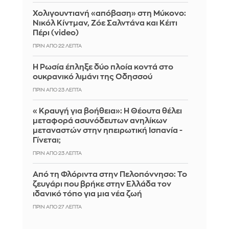
Χολιγουντιανή «απόβαση» στη Μύκονο:
Νικόλ Κίντμαν, Ζόε Σαλντάνα και Κέιτι
Πέρι (video)
ΠΡΙΝ ΑΠΌ 22 ΛΕΠΤΆ
Η Ρωσία έπληξε δύο πλοία κοντά στο
ουκρανικό λιμάνι της Οδησσού
ΠΡΙΝ ΑΠΌ 23 ΛΕΠΤΆ
«Κραυγή για βοήθεια»: Η Θέουτα θέλει
μεταφορά ασυνόδευτων ανηλίκων
μεταναστών στην ηπειρωτική Ισπανία -
Γίνεται;
ΠΡΙΝ ΑΠΌ 23 ΛΕΠΤΆ
Από τη Φλόριντα στην Πελοπόννησο: Το
ζευγάρι που βρήκε στην Ελλάδα τον
ιδανικό τόπο για μια νέα ζωή
ΠΡΙΝ ΑΠΌ 27 ΛΕΠΤΆ