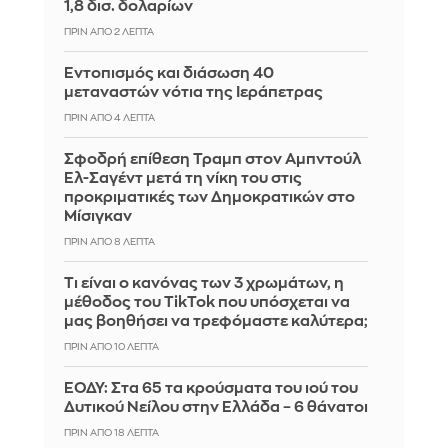
1,8 δισ. δολαρίων
ΠΡΙΝ ΑΠΌ 2 ΛΕΠΤΆ
Εντοπισμός και διάσωση 40
μεταναστών νότια της Ιεράπετρας
ΠΡΙΝ ΑΠΌ 4 ΛΕΠΤΆ
Σφοδρή επίθεση Τραμπ στον Αμπντούλ
Ελ-Σαγέντ μετά τη νίκη του στις
προκριματικές των Δημοκρατικών στο
Μίσιγκαν
ΠΡΙΝ ΑΠΌ 8 ΛΕΠΤΆ
Τι είναι ο κανόνας των 3 χρωμάτων, η
μέθοδος του TikTok που υπόσχεται να
μας βοηθήσει να τρεφόμαστε καλύτερα;
ΠΡΙΝ ΑΠΌ 10 ΛΕΠΤΆ
ΕΟΔΥ: Στα 65 τα κρούσματα του ιού του
Δυτικού Νείλου στην Ελλάδα – 6 θάνατοι
ΠΡΙΝ ΑΠΌ 18 ΛΕΠΤΆ