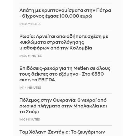
Απάτη με κρυπτονομίσματα στην Πάτρα
- 61χρονος έχασε 100.000 ευρώ
IN 22 MINUTES
Ρωσία: Αρνείται οποιαδήποτε σχέση με
κυκλώματα στρατολόγησης
μισθοφόρων από την Κολομβία
IN 20 MINUTES
Επιδόσεις-ρεκόρ για τη Metlen σε όλους
τους δείκτες στο εξάμηνο - Στα €550
εκατ. τα EBITDA
IN 14 MINUTES
Πόλεμος στην Ουκρανία: 6 νεκροί από
ρωσικά πλήγματα στην Μπαλακλία και
το Σούμι
IN 6 MINUTES
Τομ Χόλαντ-Ζεντάγια: Το ζευγάρι των