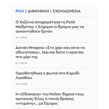
ΡΟΗ
ΔΗΜΟΦΙΛΗ
ΣΧΟΛΙΑΣΜΕΝΑ
Ο Χεζόνια αποχαιρέτησε τη Ρεάλ
Μαδρίτης: «Εύχομαι οι δρόμοι μας να
συναντηθούν ξανά»
IN 1 HOUR
Δανάη Μπάρκα: «Στο χέρι σου είναι να
αδυνατίσεις», λέει και δείτε τι κρατάει
στο χέρι της
IN 1 HOUR
Οριοθετήθηκε η φωτιά στο Καρύδι
Λασιθίου
IN 1 HOUR
Η «Οδύσσεια» του Νόλαν δίχασε τους
κριτικούς: Έπος ή ταινία δράσης
«ντυμένη»... με Όμηρο;