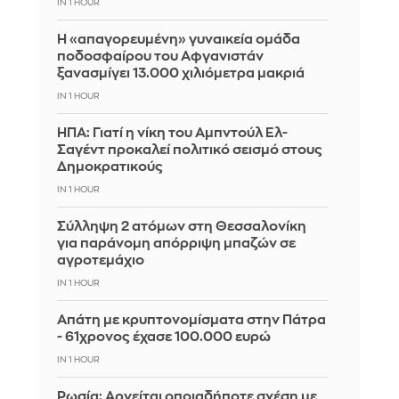
IN 1 HOUR
Η «απαγορευμένη» γυναικεία ομάδα
ποδοσφαίρου του Αφγανιστάν
ξανασμίγει 13.000 χιλιόμετρα μακριά
IN 1 HOUR
ΗΠΑ: Γιατί η νίκη του Αμπντούλ Ελ-
Σαγέντ προκαλεί πολιτικό σεισμό στους
Δημοκρατικούς
IN 1 HOUR
Σύλληψη 2 ατόμων στη Θεσσαλονίκη
για παράνομη απόρριψη μπαζών σε
αγροτεμάχιο
IN 1 HOUR
Απάτη με κρυπτονομίσματα στην Πάτρα
- 61χρονος έχασε 100.000 ευρώ
IN 1 HOUR
Ρωσία: Αρνείται οποιαδήποτε σχέση με