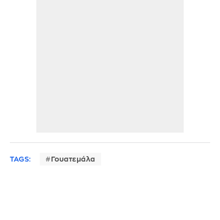
TAGS:
Γουατεμάλα