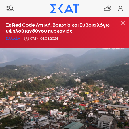
Σε Red Code Αττική, Βοιωτία και Εύβοια λόγω
υψηλού κινδύνου πυρκαγιάς
ΕΛΛΑΔΑ
07:34, 06.08.2026