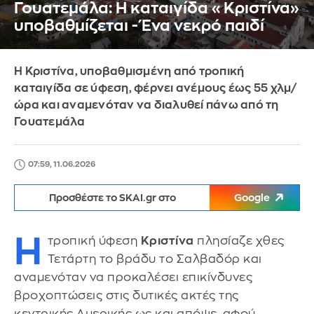
Γουατεμάλα: Η καταιγίδα «Κριστίνα»
υποβαθμίζεται - Ένα νεκρό παιδί
Η Κριστίνα, υποβαθμισμένη από τροπική
καταιγίδα σε ύφεση, φέρνει ανέμους έως 55 χλμ/
ώρα και αναμενόταν να διαλυθεί πάνω από τη
Γουατεμάλα
07:59, 11.06.2026
Προσθέστε το SKAI.gr στο
Google
Η
τροπική ύφεση
Κριστίνα
πλησίαζε χθες
Τετάρτη το βράδυ το Σαλβαδόρ και
αναμενόταν να προκαλέσει επικίνδυνες
βροχοπτώσεις στις δυτικές ακτές της
κεντρικής Αμερικής ως και απόψε, αφού