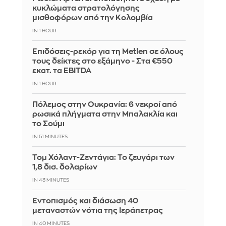
κυκλώματα στρατολόγησης
μισθοφόρων από την Κολομβία
IN 1 HOUR
Επιδόσεις-ρεκόρ για τη Metlen σε όλους
τους δείκτες στο εξάμηνο - Στα €550
εκατ. τα EBITDA
IN 1 HOUR
Πόλεμος στην Ουκρανία: 6 νεκροί από
ρωσικά πλήγματα στην Μπαλακλία και
το Σούμι
IN 51 MINUTES
Τομ Χόλαντ-Ζεντάγια: Το ζευγάρι των
1,8 δισ. δολαρίων
IN 43 MINUTES
Εντοπισμός και διάσωση 40
μεταναστών νότια της Ιεράπετρας
IN 40 MINUTES