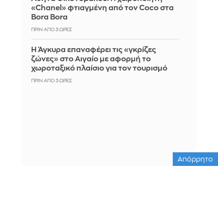
«Chanel» φτιαγμένη από τον Coco στα
Bora Bora
ΠΡΙΝ ΑΠΌ 3 ΏΡΕΣ
Η Άγκυρα επαναφέρει τις «γκρίζες
ζώνες» στο Αιγαίο με αφορμή το
χωροταξικό πλαίσιο για τον τουρισμό
ΠΡΙΝ ΑΠΌ 3 ΏΡΕΣ
Απόρρητο