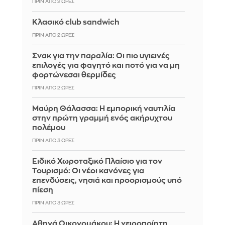
ΠΡΙΝ ΑΠΌ 2 ΏΡΕΣ
Κλασικό club sandwich
ΠΡΙΝ ΑΠΌ 2 ΏΡΕΣ
Σνακ για την παραλία: Οι πιο υγιεινές
επιλογές για φαγητό και ποτό για να μη
φορτώνεσαι θερμίδες
ΠΡΙΝ ΑΠΌ 2 ΏΡΕΣ
Μαύρη Θάλασσα: Η εμπορική ναυτιλία
στην πρώτη γραμμή ενός ακήρυχτου
πολέμου
ΠΡΙΝ ΑΠΌ 3 ΏΡΕΣ
Ειδικό Χωροταξικό Πλαίσιο για τον
Τουρισμό: Οι νέοι κανόνες για
επενδύσεις, νησιά και προορισμούς υπό
πίεση
ΠΡΙΝ ΑΠΌ 3 ΏΡΕΣ
Αθηνά Οικονομάκου: Η χειροποίητη