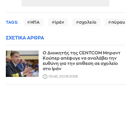
TAGS:
ΗΠΑ
Ιράν
σχολείο
πύραυλο
ΣΧΕΤΙΚΑ ΑΡΘΡΑ
Ο Διοικητής της CENTCOM Μπραντ
Κούπερ απέφυγε να αναλάβει την
ευθύνη για την επίθεση σε σχολείο
στο Ιράν
00:42, 20.05.2026