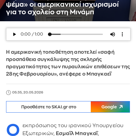
ψέμα» οι αμερικανικοί ισχυρισμοί
για το σχολείο στη Μινάμπ
H αμερικανική τοποθέτηση αποτελεί «σαφή
προσπάθεια συγκάλυψης της σκληρής
πραγματικότητας των πυραυλικών επιθέσεων της
28ης Φεβρουαρίου», ανέφερε ο Μπαγκαεΐ
05:35, 20.05.2026
Προσθέστε το SKAI.gr στο
Google
Ο
εκπρόσωπος του ιρανικού Υπουργείου
Εξωτερικών,
Εσμαΐλ Μπαγκαΐ
,