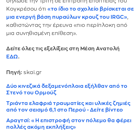
δήλωσε την Τρίτη σε επιτροπή εποπτείας του
Κογκρέσου ότι
«το ίδιο το σχολείο βρίσκεται σε
μια ενεργή βάση πυραύλων κρουζ του IRGC»
,
καθιστώντας την έρευνα «πιο περίπλοκη από
μια συνηθισμένη επίθεση».
Δείτε όλες τις εξελίξεις στη Μέση Ανατολή
ΕΔΩ
.
Πηγή:
skai.gr
Δύο κινεζικά δεξαμενόπλοια εξήλθαν από το
Στενό του Ορμούζ
Τριάντα ελαφριά τραυματίες και υλικές ζημιές
από τον σεισμό 6,1 στο Περού - Δείτε βίντεο
Αραγτσί: «Η επιστροφή στον πόλεμο θα φέρει
πολλές ακόμη εκπλήξεις»