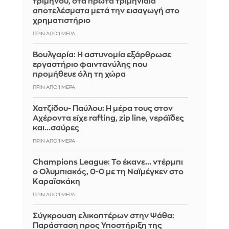
τριμήνου, στα πρώτα τριμηνιαία
αποτελέσματα μετά την εισαγωγή στο
χρηματιστήριο
ΠΡΙΝ ΑΠΌ 1 ΜΈΡΑ
Βουλγαρία: Η αστυνομία εξάρθρωσε
εργαστήριο φαιντανύλης που
προμήθευε όλη τη χώρα
ΠΡΙΝ ΑΠΌ 1 ΜΈΡΑ
Χατζίδου- Παύλου: Η μέρα τους στον
Αχέροντα είχε rafting, zip line, νεράϊδες
και...σαύρες
ΠΡΙΝ ΑΠΌ 1 ΜΈΡΑ
Champions League: Το έκανε... ντέρμπι
ο Ολυμπιακός, 0-0 με τη Ναϊμέγκεν στο
Καραϊσκάκη
ΠΡΙΝ ΑΠΌ 1 ΜΈΡΑ
Σύγκρουση ελικοπτέρων στην Ψάθα:
Παράσταση προς Υποστήριξη της