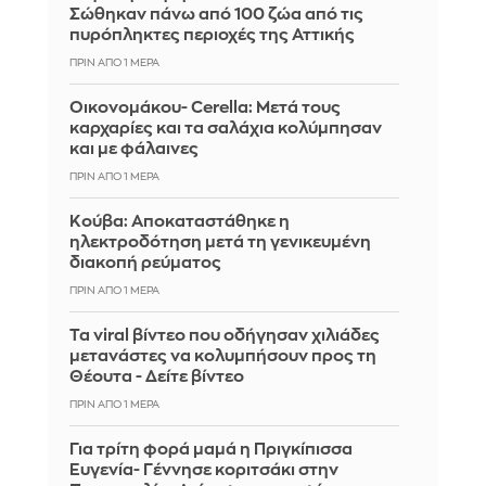
Σώθηκαν πάνω από 100 ζώα από τις
πυρόπληκτες περιοχές της Αττικής
ΠΡΙΝ ΑΠΌ 1 ΜΈΡΑ
Οικονομάκου- Cerella: Μετά τους
καρχαρίες και τα σαλάχια κολύμπησαν
και με φάλαινες
ΠΡΙΝ ΑΠΌ 1 ΜΈΡΑ
Κούβα: Αποκαταστάθηκε η
ηλεκτροδότηση μετά τη γενικευμένη
διακοπή ρεύματος
ΠΡΙΝ ΑΠΌ 1 ΜΈΡΑ
Τα viral βίντεο που οδήγησαν χιλιάδες
μετανάστες να κολυμπήσουν προς τη
Θέουτα - Δείτε βίντεο
ΠΡΙΝ ΑΠΌ 1 ΜΈΡΑ
Για τρίτη φορά μαμά η Πριγκίπισσα
Ευγενία- Γέννησε κοριτσάκι στην