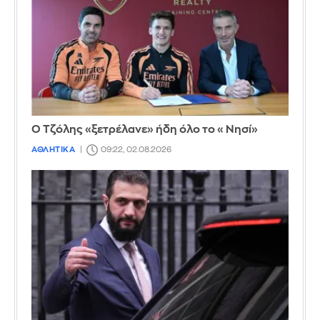
Ο Τζόλης «ξετρέλανε» ήδη όλο το «Νησί»
ΑΘΛΗΤΙΚΑ
09:22, 02.08.2026