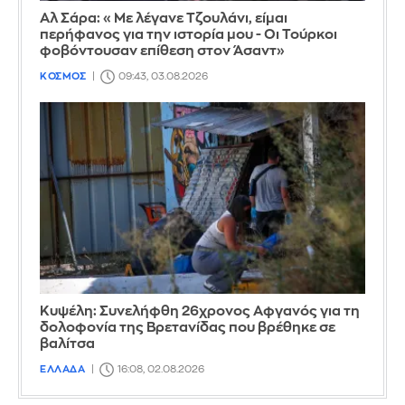
Αλ Σάρα: «Με λέγανε Τζουλάνι, είμαι
περήφανος για την ιστορία μου - Οι Τούρκοι
φοβόντουσαν επίθεση στον Άσαντ»
ΚΟΣΜΟΣ
09:43, 03.08.2026
Κυψέλη: Συνελήφθη 26χρονος Αφγανός για τη
δολοφονία της Βρετανίδας που βρέθηκε σε
βαλίτσα
ΕΛΛΑΔΑ
16:08, 02.08.2026