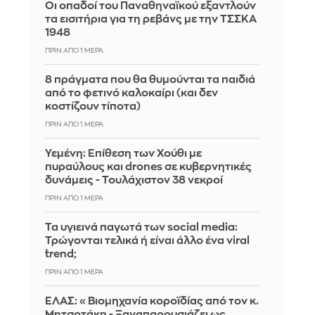
Οι οπαδοί του Παναθηναϊκού εξαντλούν
τα εισιτήρια για τη ρεβάνς με την ΤΣΣΚΑ
1948
ΠΡΙΝ ΑΠΌ 1 ΜΈΡΑ
8 πράγματα που θα θυμούνται τα παιδιά
από το φετινό καλοκαίρι (και δεν
κοστίζουν τίποτα)
ΠΡΙΝ ΑΠΌ 1 ΜΈΡΑ
Υεμένη: Επίθεση των Χούθι με
πυραύλους και drones σε κυβερνητικές
δυνάμεις - Τουλάχιστον 38 νεκροί
ΠΡΙΝ ΑΠΌ 1 ΜΈΡΑ
Τα υγιεινά παγωτά των social media:
Τρώγονται τελικά ή είναι άλλο ένα viral
trend;
ΠΡΙΝ ΑΠΌ 1 ΜΈΡΑ
ΕΛΑΣ: «Βιομηχανία κοροϊδίας από τον κ.
Μητσοτάκη - Ξαναπαρουσιάζει ως