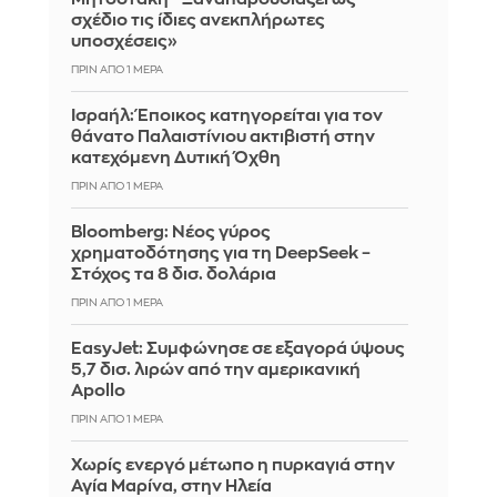
σχέδιο τις ίδιες ανεκπλήρωτες
υποσχέσεις»
ΠΡΙΝ ΑΠΌ 1 ΜΈΡΑ
Ισραήλ: Έποικος κατηγορείται για τον
θάνατο Παλαιστίνιου ακτιβιστή στην
κατεχόμενη Δυτική Όχθη
ΠΡΙΝ ΑΠΌ 1 ΜΈΡΑ
Bloomberg: Νέος γύρος
χρηματοδότησης για τη DeepSeek –
Στόχος τα 8 δισ. δολάρια
ΠΡΙΝ ΑΠΌ 1 ΜΈΡΑ
EasyJet: Συμφώνησε σε εξαγορά ύψους
5,7 δισ. λιρών από την αμερικανική
Apollo
ΠΡΙΝ ΑΠΌ 1 ΜΈΡΑ
Χωρίς ενεργό μέτωπο η πυρκαγιά στην
Αγία Μαρίνα, στην Ηλεία