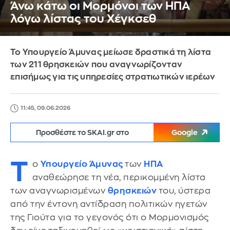
Άνω κάτω οι Μορμόνοι των ΗΠΑ
λόγω λίστας του Χέγκσεθ
Το Υπουργείο Άμυνας μείωσε δραστικά τη λίστα
των 211 θρησκειών που αναγνωρίζονταν
επισήμως για τις υπηρεσίες στρατιωτικών ιερέων
11:45, 09.06.2026
Προσθέστε το SKAI.gr στο
Google
Τ
ο
Υπουργείο Άμυνας
των
ΗΠΑ
αναθεώρησε τη νέα, περικομμένη λίστα
των αναγνωρισμένων
θρησκειών
του, ύστερα
από την έντονη αντίδραση πολιτικών ηγετών
της Γιούτα για το γεγονός ότι ο Μορμονισμός