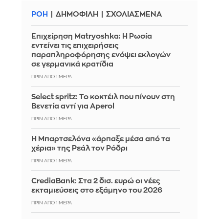
ΡΟΗ
ΔΗΜΟΦΙΛΗ
ΣΧΟΛΙΑΣΜΕΝΑ
Επιχείρηση Matryoshka: Η Ρωσία
εντείνει τις επιχειρήσεις
παραπληροφόρησης ενόψει εκλογών
σε γερμανικά κρατίδια
ΠΡΙΝ ΑΠΌ 1 ΜΈΡΑ
Select spritz: Το κοκτέιλ που πίνουν στη
Βενετία αντί για Aperol
ΠΡΙΝ ΑΠΌ 1 ΜΈΡΑ
Η Μπαρτσελόνα «άρπαξε μέσα από τα
χέρια» της Ρεάλ τον Ρόδρι
ΠΡΙΝ ΑΠΌ 1 ΜΈΡΑ
CrediaBank: Στα 2 δισ. ευρώ οι νέες
εκταμιεύσεις στο εξάμηνο του 2026
ΠΡΙΝ ΑΠΌ 1 ΜΈΡΑ