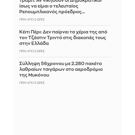
Τραμπ: Αν νικήσουν οι Δημοκρατικοί
ίσως να είμαι ο τελευταίος
Ρεπουμπλικανός πρόεδρος…
ΠΡΙΝ ΑΠΌ 2 ΏΡΕΣ
Κέιτι Πέρι: Δεν παίρνει τα χέρια της από
τον Τζάστιν Τριντό στις διακοπές τους
στην Ελλάδα
ΠΡΙΝ ΑΠΌ 2 ΏΡΕΣ
Σύλληψη 56χρονου με 2.280 πακέτα
λαθραίων τσιγάρων στο αεροδρόμιο
της Μυκόνου
ΠΡΙΝ ΑΠΌ 2 ΏΡΕΣ