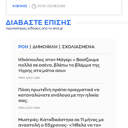
ΚΟΣΜΟΣ
20:57, 05.08.2026
ΔΙΑΒΑΣΤΕ ΕΠΙΣΗΣ
περισσότερες ειδήσεις από το skai.gr
ΡΟΗ
ΔΗΜΟΦΙΛΗ
ΣΧΟΛΙΑΣΜΕΝΑ
Ηλιόπουλος στον Μάγερ: «Βασίζουμε
πολλά σε εσένα, βλέπω το βλέμμα της
τίγρης στα μάτια σου»
ΠΡΙΝ ΑΠΌ 1 ΏΡΑ
Πόση πρωτεΐνη πρέπει πραγματικά να
καταναλώνετε ανάλογα με την ηλικία
σας;
ΠΡΙΝ ΑΠΌ 1 ΏΡΑ
Μυστράς: Καταδικάστηκε σε 11 μήνες με
αναστολή ο 55χρονος- «Ήθελα να τον