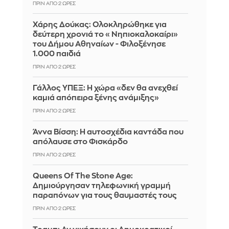
ΠΡΙΝ ΑΠΌ 2 ΏΡΕΣ
Χάρης Δούκας: Ολοκληρώθηκε για
δεύτερη χρονιά το «Νηπιοκαλοκαίρι»
του Δήμου Αθηναίων - Φιλοξένησε
1.000 παιδιά
ΠΡΙΝ ΑΠΌ 2 ΏΡΕΣ
Γάλλος ΥΠΕΞ: Η χώρα «δεν θα ανεχθεί
καμιά απόπειρα ξένης ανάμιξης»
ΠΡΙΝ ΑΠΌ 2 ΏΡΕΣ
Άννα Βίσση: Η αυτοσχέδια καντάδα που
απόλαυσε στο Φισκάρδο
ΠΡΙΝ ΑΠΌ 2 ΏΡΕΣ
Queens Of The Stone Age:
Δημιούργησαν τηλεφωνική γραμμή
παραπόνων για τους θαυμαστές τους
ΠΡΙΝ ΑΠΌ 2 ΏΡΕΣ