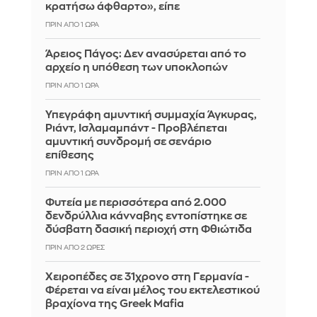
κρατήσω άφθαρτο», είπε
ΠΡΙΝ ΑΠΌ 1 ΏΡΑ
Άρειος Πάγος: Δεν ανασύρεται από το
αρχείο η υπόθεση των υποκλοπών
ΠΡΙΝ ΑΠΌ 1 ΏΡΑ
Υπεγράφη αμυντική συμμαχία Άγκυρας,
Ριάντ, Ισλαμαμπάντ - Προβλέπεται
αμυντική συνδρομή σε σενάριο
επίθεσης
ΠΡΙΝ ΑΠΌ 1 ΏΡΑ
Φυτεία με περισσότερα από 2.000
δενδρύλλια κάνναβης εντοπίστηκε σε
δύσβατη δασική περιοχή στη Φθιώτιδα
ΠΡΙΝ ΑΠΌ 2 ΏΡΕΣ
Χειροπέδες σε 31χρονο στη Γερμανία -
Φέρεται να είναι μέλος του εκτελεστικού
βραχίονα της Greek Mafia