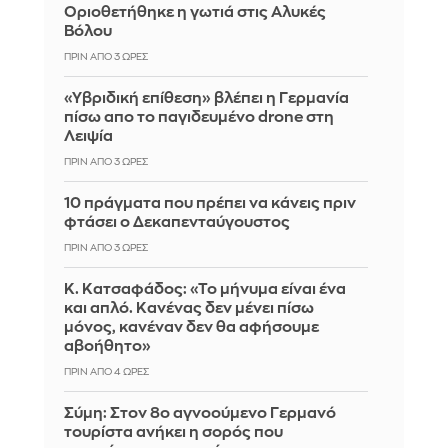
Οριοθετήθηκε η γωτιά στις Αλυκές
Βόλου
ΠΡΙΝ ΑΠΌ 3 ΏΡΕΣ
«Υβριδική επίθεση» βλέπει η Γερμανία
πίσω απο το παγιδευμένο drone στη
Λειψία
ΠΡΙΝ ΑΠΌ 3 ΏΡΕΣ
10 πράγματα που πρέπει να κάνεις πριν
φτάσει ο Δεκαπενταύγουστος
ΠΡΙΝ ΑΠΌ 3 ΏΡΕΣ
Κ. Κατσαφάδος: «Το μήνυμα είναι ένα
και απλό. Κανένας δεν μένει πίσω
μόνος, κανέναν δεν θα αφήσουμε
αβοήθητο»
ΠΡΙΝ ΑΠΌ 4 ΏΡΕΣ
Σύμη: Στον 8ο αγνοούμενο Γερμανό
τουρίστα ανήκει η σορός που