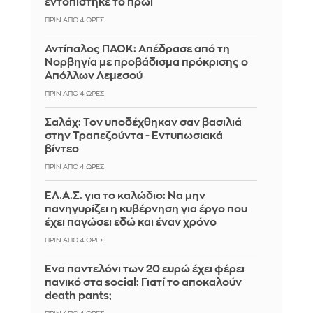
εντοπίστηκε το πρωί
ΠΡΙΝ ΑΠΌ 4 ΏΡΕΣ
Αντίπαλος ΠΑΟΚ: Απέδρασε από τη
Νορβηγία με προβάδισμα πρόκρισης ο
Απόλλων Λεμεσού
ΠΡΙΝ ΑΠΌ 4 ΏΡΕΣ
Σαλάχ: Τον υποδέχθηκαν σαν βασιλιά
στην Τραπεζούντα - Εντυπωσιακά
βίντεο
ΠΡΙΝ ΑΠΌ 4 ΏΡΕΣ
ΕΛ.Α.Σ. για το καλώδιο: Να μην
πανηγυρίζει η κυβέρνηση για έργο που
έχει παγώσει εδώ και έναν χρόνο
ΠΡΙΝ ΑΠΌ 4 ΏΡΕΣ
Ένα παντελόνι των 20 ευρώ έχει φέρει
πανικό στα social: Γιατί το αποκαλούν
death pants;