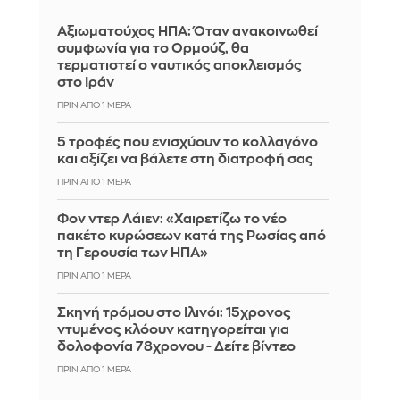
Αξιωματούχος ΗΠΑ: Όταν ανακοινωθεί
συμφωνία για το Ορμούζ, θα
τερματιστεί ο ναυτικός αποκλεισμός
στο Ιράν
ΠΡΙΝ ΑΠΌ 1 ΜΈΡΑ
5 τροφές που ενισχύουν το κολλαγόνο
και αξίζει να βάλετε στη διατροφή σας
ΠΡΙΝ ΑΠΌ 1 ΜΈΡΑ
Φον ντερ Λάιεν: «Χαιρετίζω το νέο
πακέτο κυρώσεων κατά της Ρωσίας από
τη Γερουσία των ΗΠΑ»
ΠΡΙΝ ΑΠΌ 1 ΜΈΡΑ
Σκηνή τρόμου στο Ιλινόι: 15χρονος
ντυμένος κλόουν κατηγορείται για
δολοφονία 78χρονου - Δείτε βίντεο
ΠΡΙΝ ΑΠΌ 1 ΜΈΡΑ