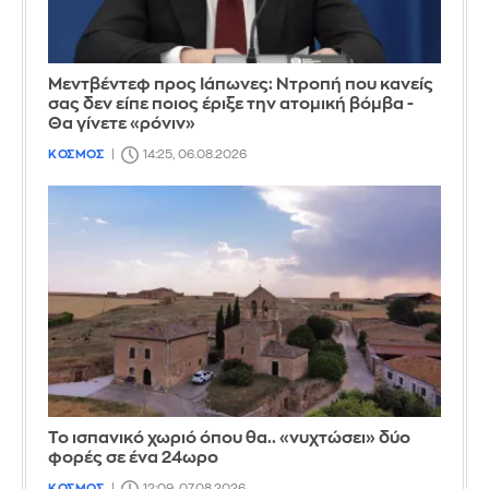
Μεντβέντεφ προς Ιάπωνες: Ντροπή που κανείς
σας δεν είπε ποιος έριξε την ατομική βόμβα -
Θα γίνετε «ρόνιν»
ΚΟΣΜΟΣ
14:25, 06.08.2026
Το ισπανικό χωριό όπου θα.. «νυχτώσει» δύο
φορές σε ένα 24ωρο
ΚΟΣΜΟΣ
12:09, 07.08.2026