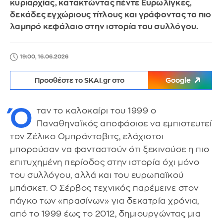
κυριαρχίας, κατακτώντας πέντε Ευρωλίγκες,
δεκάδες εγχώριους τίτλους και γράφοντας το πιο
λαμπρό κεφάλαιο στην ιστορία του συλλόγου.
19:00, 16.06.2026
Προσθέστε το SKAI.gr στο
Google
Ό
ταν το καλοκαίρι του 1999 ο
Παναθηναϊκός αποφάσισε να εμπιστευτεί
τον Ζέλικο Ομπράντοβιτς, ελάχιστοι
μπορούσαν να φανταστούν ότι ξεκινούσε η πιο
επιτυχημένη περίοδος στην ιστορία όχι μόνο
του συλλόγου, αλλά και του ευρωπαϊκού
μπάσκετ. Ο Σέρβος τεχνικός παρέμεινε στον
πάγκο των «πρασίνων» για δεκατρία χρόνια,
από το 1999 έως το 2012, δημιουργώντας μια