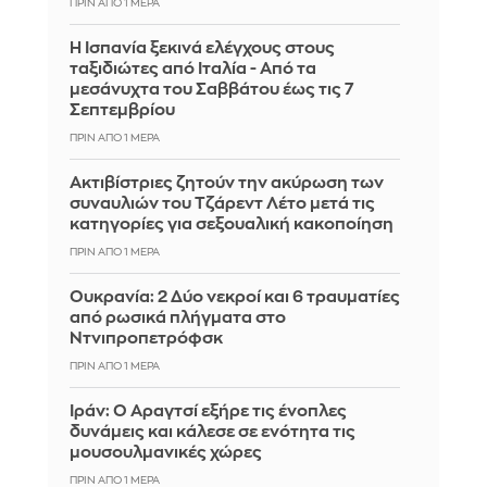
ΠΡΙΝ ΑΠΌ 1 ΜΈΡΑ
Η Ισπανία ξεκινά ελέγχους στους
ταξιδιώτες από Ιταλία - Από τα
μεσάνυχτα του Σαββάτου έως τις 7
Σεπτεμβρίου
ΠΡΙΝ ΑΠΌ 1 ΜΈΡΑ
Ακτιβίστριες ζητούν την ακύρωση των
συναυλιών του Τζάρεντ Λέτο μετά τις
κατηγορίες για σεξουαλική κακοποίηση
ΠΡΙΝ ΑΠΌ 1 ΜΈΡΑ
Ουκρανία: 2 Δύο νεκροί και 6 τραυματίες
από ρωσικά πλήγματα στο
Ντνιπροπετρόφσκ
ΠΡΙΝ ΑΠΌ 1 ΜΈΡΑ
Ιράν: Ο Αραγτσί εξήρε τις ένοπλες
δυνάμεις και κάλεσε σε ενότητα τις
μουσουλμανικές χώρες
ΠΡΙΝ ΑΠΌ 1 ΜΈΡΑ