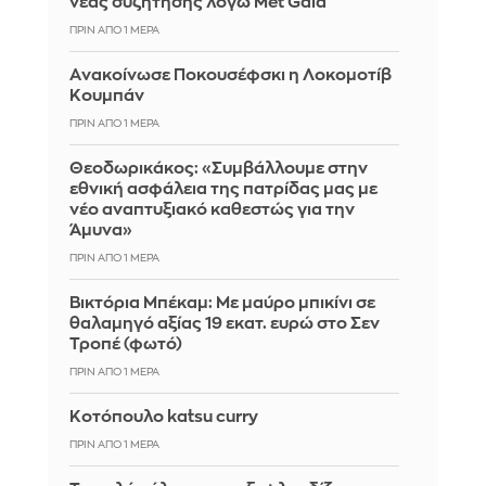
νέας συζήτησης λόγω Met Gala
ΠΡΙΝ ΑΠΌ 1 ΜΈΡΑ
Aνακοίνωσε Ποκουσέφσκι η Λοκομοτίβ
Κουμπάν
ΠΡΙΝ ΑΠΌ 1 ΜΈΡΑ
Θεοδωρικάκος: «Συμβάλλουμε στην
εθνική ασφάλεια της πατρίδας μας με
νέο αναπτυξιακό καθεστώς για την
Άμυνα»
ΠΡΙΝ ΑΠΌ 1 ΜΈΡΑ
Βικτόρια Μπέκαμ: Με μαύρο μπικίνι σε
θαλαμηγό αξίας 19 εκατ. ευρώ στο Σεν
Τροπέ (φωτό)
ΠΡΙΝ ΑΠΌ 1 ΜΈΡΑ
Κοτόπουλο katsu curry
ΠΡΙΝ ΑΠΌ 1 ΜΈΡΑ