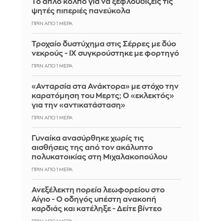
Το απλό κόλπο για να ξεφλουδίζεις τις
ψητές πιπεριές πανεύκολα
ΠΡΙΝ ΑΠΌ 1 ΜΈΡΑ
Τροχαίο δυστύχημα στις Σέρρες με δύο
νεκρούς - ΙΧ συγκρούστηκε με φορτηγό
ΠΡΙΝ ΑΠΌ 1 ΜΈΡΑ
«Ανταρσία στα Ανάκτορα» με στόχο την
καρατόμηση του Μερτς; Ο «εκλεκτός»
για την «αντικατάσταση»
ΠΡΙΝ ΑΠΌ 1 ΜΈΡΑ
Γυναίκα ανασύρθηκε χωρίς τις
αισθήσεις της από τον ακάλυπτο
πολυκατοικίας στη Μιχαλακοπούλου
ΠΡΙΝ ΑΠΌ 1 ΜΈΡΑ
Ανεξέλεκτη πορεία λεωφορείου στο
Αίγιο - Ο οδηγός υπέστη ανακοπή
καρδιάς και κατέληξε - Δείτε βίντεο