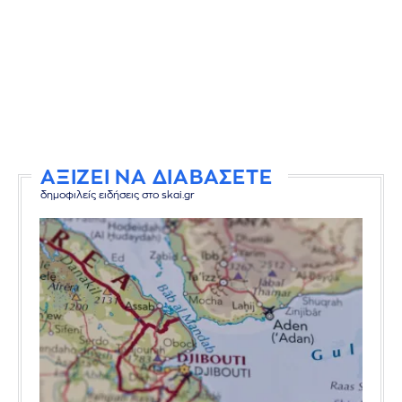
ΑΞΙΖΕΙ ΝΑ ΔΙΑΒΑΣΕΤΕ
δημοφιλείς ειδήσεις στο skai.gr