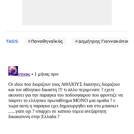
TAGS:
Παναθηναϊκός
Δημήτρης Γιαννακόπουλ