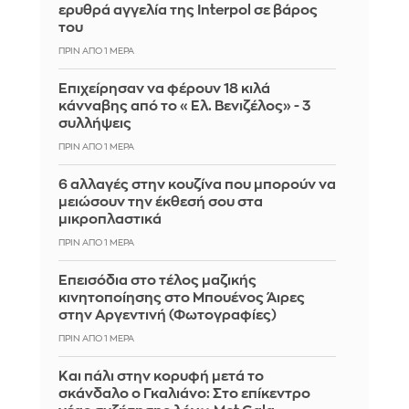
ερυθρά αγγελία της Interpol σε βάρος
του
ΠΡΙΝ ΑΠΌ 1 ΜΈΡΑ
Επιχείρησαν να φέρουν 18 κιλά
κάνναβης από το «Ελ. Βενιζέλος» - 3
συλλήψεις
ΠΡΙΝ ΑΠΌ 1 ΜΈΡΑ
6 αλλαγές στην κουζίνα που μπορούν να
μειώσουν την έκθεσή σου στα
μικροπλαστικά
ΠΡΙΝ ΑΠΌ 1 ΜΈΡΑ
Επεισόδια στο τέλος μαζικής
κινητοποίησης στο Μπουένος Άιρες
στην Αργεντινή (Φωτογραφίες)
ΠΡΙΝ ΑΠΌ 1 ΜΈΡΑ
Και πάλι στην κορυφή μετά το
σκάνδαλο ο Γκαλιάνο: Στο επίκεντρο