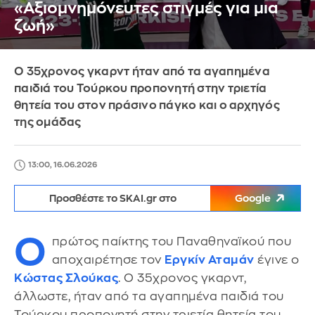
«Αξιομνημόνευτες στιγμές για μια
ζωή»
Ο 35χρονος γκαρντ ήταν από τα αγαπημένα
παιδιά του Τούρκου προπονητή στην τριετία
θητεία του στον πράσινο πάγκο και ο αρχηγός
της ομάδας
13:00, 16.06.2026
Προσθέστε το SKAI.gr στο
Google
Ο
πρώτος παίκτης του Παναθηναϊκού που
αποχαιρέτησε τον
Εργκίν Αταμάν
έγινε ο
Κώστας Σλούκας
. Ο 35χρονος γκαρντ,
άλλωστε, ήταν από τα αγαπημένα παιδιά του
Τούρκου προπονητή στην τριετία θητεία του