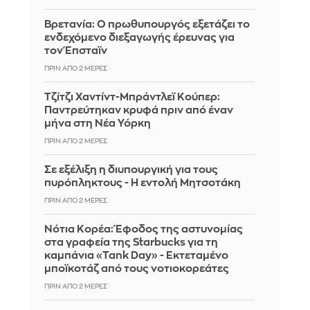
Βρετανία: Ο πρωθυπουργός εξετάζει το
ενδεχόμενο διεξαγωγής έρευνας για
τον Έπσταϊν
ΠΡΙΝ ΑΠΌ 2 ΜΈΡΕΣ
Τζίτζι Χαντίντ-Μπράντλεϊ Κούπερ:
Παντρεύτηκαν κρυφά πριν από έναν
μήνα στη Νέα Υόρκη
ΠΡΙΝ ΑΠΌ 2 ΜΈΡΕΣ
Σε εξέλιξη η διυπουργική για τους
πυρόπληκτους - Η εντολή Μητσοτάκη
ΠΡΙΝ ΑΠΌ 2 ΜΈΡΕΣ
Νότια Κορέα: Έφοδος της αστυνομίας
στα γραφεία της Starbucks για τη
καμπάνια «Tank Day» - Εκτεταμένο
μποϊκοτάζ από τους νοτιοκορεάτες
ΠΡΙΝ ΑΠΌ 2 ΜΈΡΕΣ