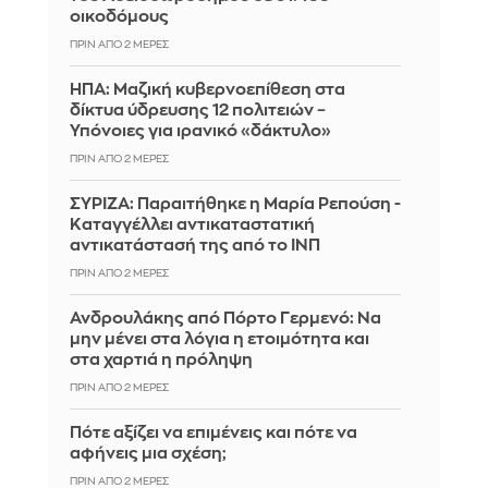
οικοδόμους
ΠΡΙΝ ΑΠΌ 2 ΜΈΡΕΣ
ΗΠΑ: Μαζική κυβερνοεπίθεση στα
δίκτυα ύδρευσης 12 πολιτειών –
Υπόνοιες για ιρανικό «δάκτυλο»
ΠΡΙΝ ΑΠΌ 2 ΜΈΡΕΣ
ΣΥΡΙΖΑ: Παραιτήθηκε η Μαρία Ρεπούση -
Καταγγέλλει αντικαταστατική
αντικατάστασή της από το ΙΝΠ
ΠΡΙΝ ΑΠΌ 2 ΜΈΡΕΣ
Ανδρουλάκης από Πόρτο Γερμενό: Να
μην μένει στα λόγια η ετοιμότητα και
στα χαρτιά η πρόληψη
ΠΡΙΝ ΑΠΌ 2 ΜΈΡΕΣ
Πότε αξίζει να επιμένεις και πότε να
αφήνεις μια σχέση;
ΠΡΙΝ ΑΠΌ 2 ΜΈΡΕΣ