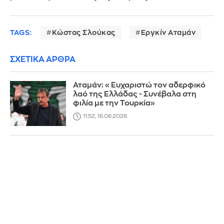
TAGS:
Κώστας Σλούκας
Εργκίν Αταμάν
ΣΧΕΤΙΚΑ ΑΡΘΡΑ
Αταμάν: «Ευχαριστώ τον αδερφικό
λαό της Ελλάδας - Συνέβαλα στη
φιλία με την Τουρκία»
11:52, 16.06.2026