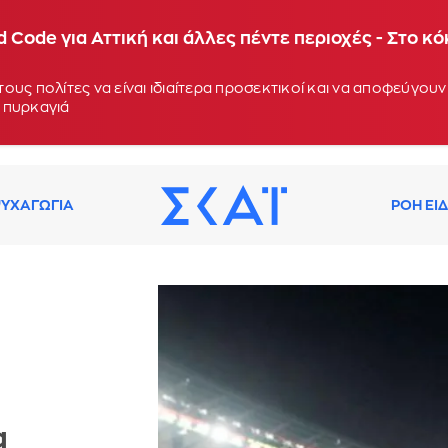
 Code για Αττική και άλλες πέντε περιοχές - Στο κ
ους πολίτες να είναι ιδιαίτερα προσεκτικοί και να αποφεύγο
 πυρκαγιά
ΥΧΑΓΩΓΙΑ
ΡΟΗ ΕΙ
α