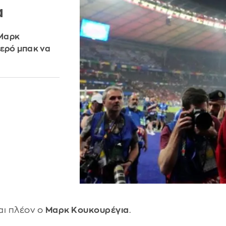
α
 Μαρκ
τερό μπακ να
αι πλέον ο
Μαρκ Κουκουρέγια
.