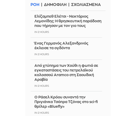
ΡΟΗ
ΔΗΜΟΦΙΛΗ
ΣΧΟΛΙΑΣΜΕΝΑ
Ελίζαμπεθ Ελέτσι - Νεκτάριος
Λεμονίδης: Η θρησκευτική παράδοση
που τήρησαν με τον γιο τους
IN 2 HOURS
Ένας Γερμανός Αλεξανδρινός
έκλεισε τα ογδόντα
IN 2 HOURS
Από χτύπημα των Χούθι η φωτιά σε
εγκαταστάσεις του πετρελαϊκού
κολοσσού Aramco στη Σαουδική
Αραβία
IN 2 HOURS
Ο Ράσελ Κρόου συναντά την
Πριγιάνκα Τσόπρα Τζόνας στο sci-fi
θρίλερ «Bluefly»
IN 2 HOURS