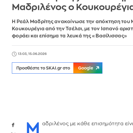
Μαδριλένος ο Κουκουρέγι
Η Ρεάλ Μαδρίτης ανακοίνωσε την απόκτηση του
Κουκουρέγια από την Τσέλσι, με τον Ισπανό αρισ
φοράει και επίσημα τα λευκά της «Βασίλισσας»
13:03, 15.06.2026
Προσθέστε το SKAI.gr στο
Google
Μ
αδριλένος με κάθε επισημότητα είν