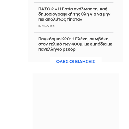
ΠΑΣΟΚ: «Η Εστία ανάλωσε τη μισή
δημοσιογραφική της ύλη για να μην
πει απολύτως τίποτα»
IN 2 HOURS
Παγκόσμιο Κ20: Η Ελένη Ιακωβάκη
στον τελικό των 400μ. με εμπόδια με
πανελλήνιο ρεκόρ
IN 2 HOURS
ΟΛΕΣ ΟΙ ΕΙΔΗΣΕΙΣ
Πεζεσκιάν: Ελπίζουμε να μπει τέλος
στην κατάσταση «ούτε ειρήνη, ούτε
πόλεμος»
IN 2 HOURS
Τουρνάς στον ΣΚΑΪ: Σε επιφυλακή ο
κρατικός μηχανισμός – Από αμέλεια
το 90% των πυρκαγιών
IN 2 HOURS
Κάθε ζώδιο έχει ένα καλοκαιρινό