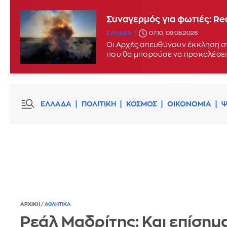
Συναγερμός για φωτιές: Red
ΕΛΛΑΔΑ
07:10, 09.08.2026
Οι Αρχές απευθύνουν έκκληση στ
που θα μπορούσε να προκαλέσει
ΕΛΛΑΔΑ
ΠΟΛΙΤΙΚΗ
ΚΟΣΜΟΣ
ΟΙΚΟΝΟΜΙΑ
Ψ
ΑΡΧΙΚΗ
/
ΑΘΛΗΤΙΚΑ
Ρεάλ Μαδρίτης: Και επίσημ