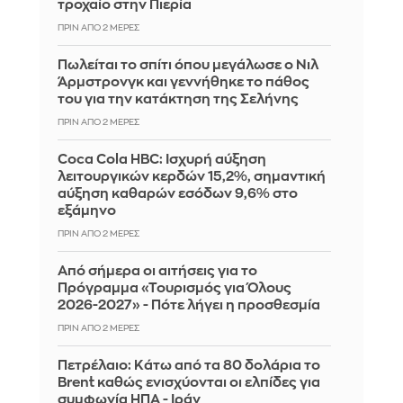
τροχαίο στην Πιερία
ΠΡΙΝ ΑΠΌ 2 ΜΈΡΕΣ
Πωλείται το σπίτι όπου μεγάλωσε ο Νιλ
Άρμστρονγκ και γεννήθηκε το πάθος
του για την κατάκτηση της Σελήνης
ΠΡΙΝ ΑΠΌ 2 ΜΈΡΕΣ
Coca Cola HBC: Ισχυρή αύξηση
λειτουργικών κερδών 15,2%, σημαντική
αύξηση καθαρών εσόδων 9,6% στο
εξάμηνο
ΠΡΙΝ ΑΠΌ 2 ΜΈΡΕΣ
Από σήμερα οι αιτήσεις για το
Πρόγραμμα «Τουρισμός για Όλους
2026-2027» - Πότε λήγει η προσθεσμία
ΠΡΙΝ ΑΠΌ 2 ΜΈΡΕΣ
Πετρέλαιο: Κάτω από τα 80 δολάρια το
Brent καθώς ενισχύονται οι ελπίδες για
συμφωνία ΗΠΑ - Ιράν