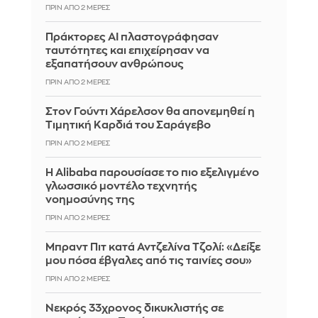
ΠΡΙΝ ΑΠΌ 2 ΜΈΡΕΣ
Πράκτορες AI πλαστογράφησαν
ταυτότητες και επιχείρησαν να
εξαπατήσουν ανθρώπους
ΠΡΙΝ ΑΠΌ 2 ΜΈΡΕΣ
Στον Γούντι Χάρελσον θα απονεμηθεί η
Τιμητική Καρδιά του Σαράγεβο
ΠΡΙΝ ΑΠΌ 2 ΜΈΡΕΣ
Η Alibaba παρουσίασε το πιο εξελιγμένο
γλωσσικό μοντέλο τεχνητής
νοημοσύνης της
ΠΡΙΝ ΑΠΌ 2 ΜΈΡΕΣ
Μπραντ Πιτ κατά Αντζελίνα Τζολί: «Δείξε
μου πόσα έβγαλες από τις ταινίες σου»
ΠΡΙΝ ΑΠΌ 2 ΜΈΡΕΣ
Νεκρός 33χρονος δικυκλιστής σε