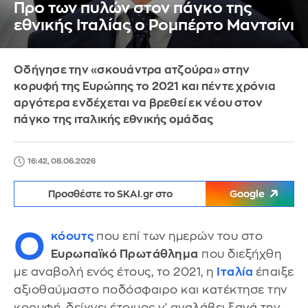
Προ των πυλών στον πάγκο της
εθνικής Ιταλίας ο Ρομπέρτο Μαντσίνι
Οδήγησε την «σκουάντρα ατζούρα» στην
κορυφή της Ευρώπης το 2021 και πέντε χρόνια
αργότερα ενδέχεται να βρεθεί εκ νέου στον
πάγκο της ιταλικής εθνικής ομάδας
16:42, 08.06.2026
Προσθέστε το SKAI.gr στο
Google
Ο
κόουτς
που επί των ημερών του στο
Ευρωπαϊκό Πρωτάθλημα
που διεξήχθη
με αναβολή ενός έτους, το 2021, η
Ιταλία
έπαιξε
αξιοθαύμαστο ποδόσφαιρο και κατέκτησε την
κορυφή, δείχνει έτοιμος ν' αναλάβει ξανά την