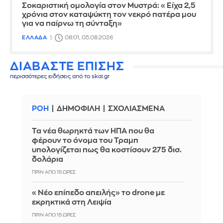
Σοκαριστική ομολογία στον Μυστρά: «Είχα 2,5
χρόνια στον καταψύκτη τον νεκρό πατέρα μου
για να παίρνω τη σύνταξη»
ΕΛΛΑΔΑ
08:01, 05.08.2026
ΔΙΑΒΑΣΤΕ ΕΠΙΣΗΣ
περισσότερες ειδήσεις από το skai.gr
ΡΟΗ
ΔΗΜΟΦΙΛΗ
ΣΧΟΛΙΑΣΜΕΝΑ
Τα νέα θωρηκτά των ΗΠΑ που θα
φέρουν το όνομα του Τραμπ
υπολογίζεται πως θα κοστίσουν 275 δισ.
δολάρια
ΠΡΙΝ ΑΠΌ 15 ΏΡΕΣ
«Νέο επίπεδο απειλής» το drone με
εκρηκτικά στη Λειψία
ΠΡΙΝ ΑΠΌ 15 ΏΡΕΣ