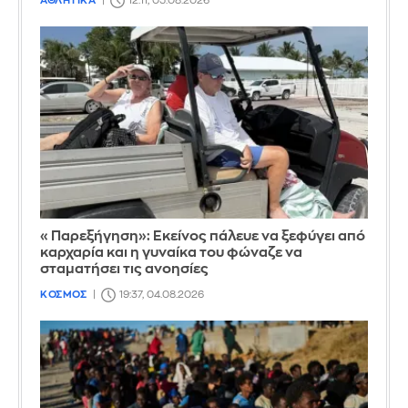
ΑΘΛΗΤΙΚΑ
12:11, 05.08.2026
«Παρεξήγηση»: Εκείνος πάλευε να ξεφύγει από
καρχαρία και η γυναίκα του φώναζε να
σταματήσει τις ανοησίες
ΚΟΣΜΟΣ
19:37, 04.08.2026