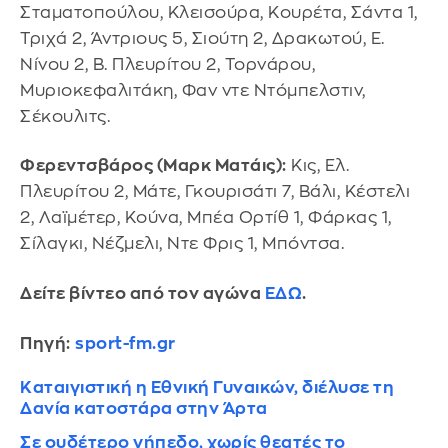
Σταματοπούλου, Κλεισούρα, Κουρέτα, Σάντα 1,
Τριχά 2, Άντριους 5, Σιούτη 2, Δρακωτού, Ε.
Νίνου 2, Β. Πλευρίτου 2, Τορνάρου,
Μυριοκεφαλιτάκη, Φαν ντε Ντόμπελστιν,
Σέκουλιτς.
Φερεντσβάρος (Μαρκ Ματάις):
Κις, Ελ.
Πλευρίτου 2, Μάτε, Γκουρισάτι 7, Βάλι, Κέστελι
2, Λαϊμέτερ, Κούνα, Μπέα Ορτίθ 1, Φάρκας 1,
Σίλαγκι, Νέζμελι, Ντε Φρις 1, Μπόντσα.
Δείτε βίντεο από τον αγώνα
ΕΔΩ
.
Πηγή:
sport-fm.gr
Καταιγιστική η Εθνική Γυναικών, διέλυσε τη
Δανία κατοστάρα στην Άρτα
Σε ουδέτερο γήπεδο, χωρίς θεατές το