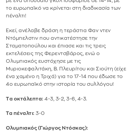
με ένα σπουδαίο γκολ ισοφάρισε σε 14-14, με
το ευρωπαϊκό να κρίνεται στη διαδικασία των
πέναλτι!
Εκεί, ανέλαβε δράση η τεράστια Φαν ντεν
Ντόμπελστιν που αντικατέστησε την
Σταματοπούλου και έπιασε και τις τρεις
εκτελέσεις της Φερεντσβάρος, ενώ ο
Ολυμπιακός ευστόχησε με τις
Μυριοκεφαλιτάκη, Β. Πλευρίτου και Σιούτη (είχε
ένα χαμένο η Τριχά) για το 17-14 που έδωσε το
4ο ευρωπαϊκό στην ιστορία του συλλόγου!
Tα οκτάλεπτα:
4-3, 3-2, 3-6, 4-3.
Τα πέναλτι:
3-0
Ολυμπιακός (Γιώργος Ντόσκας):