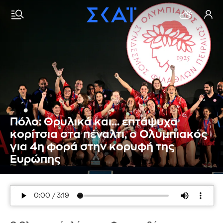
Πόλο: Θρυλικά και… επτάψυχα
κορίτσια στα πέναλτι, ο Ολυμπιακός
για 4η φορά στην κορυφή της
Ευρώπης