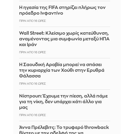
Η ηγεσία της FIFA στηρίζει πλήρως τον
πρόεδρο Ινφαντίνο
ΠΡΙΝ ΑΠΌ 16 ΏΡΕΣ
Wall Street: Κλείσιμο χωρίς κατεύθυνση,
αναμένοντας μια συμφωνία μεταξύ ΗΠΑ
και Ιράν
ΠΡΙΝ ΑΠΌ 16 ΏΡΕΣ
Η Σαουδική Αραβία μπορεί να σπάσει
την κυριαρχία των Χούθι στην Ερυθρά
Θάλασσα
ΠΡΙΝ ΑΠΌ 16 ΏΡΕΣ
Νίστρουπ: Έχουμε την πίεση, αλλά πάμε
για τη νίκη, δεν υπάρχει κάτι άλλο για
μας
ΠΡΙΝ ΑΠΌ 16 ΏΡΕΣ
Άννα Πρέλεβιτς: Το τρυφερό throwback
βίντεο με την αδελφή της να