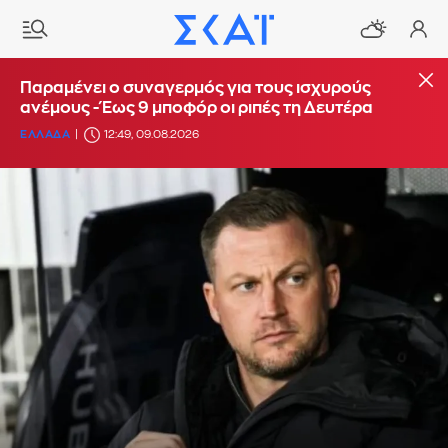
Παραμένει ο συναγερμός για τους ισχυρούς
ανέμους - Έως 9 μποφόρ οι ριπές τη Δευτέρα
ΕΛΛΑΔΑ
12:49, 09.08.2026