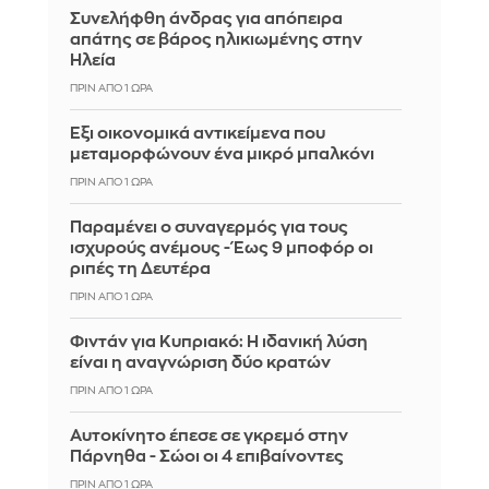
Συνελήφθη άνδρας για απόπειρα
απάτης σε βάρος ηλικιωμένης στην
Ηλεία
ΠΡΙΝ ΑΠΌ 1 ΏΡΑ
Έξι οικονομικά αντικείμενα που
μεταμορφώνουν ένα μικρό μπαλκόνι
ΠΡΙΝ ΑΠΌ 1 ΏΡΑ
Παραμένει ο συναγερμός για τους
ισχυρούς ανέμους - Έως 9 μποφόρ οι
ριπές τη Δευτέρα
ΠΡΙΝ ΑΠΌ 1 ΏΡΑ
Φιντάν για Κυπριακό: Η ιδανική λύση
είναι η αναγνώριση δύο κρατών
ΠΡΙΝ ΑΠΌ 1 ΏΡΑ
Αυτοκίνητο έπεσε σε γκρεμό στην
Πάρνηθα - Σώοι οι 4 επιβαίνοντες
ΠΡΙΝ ΑΠΌ 1 ΏΡΑ