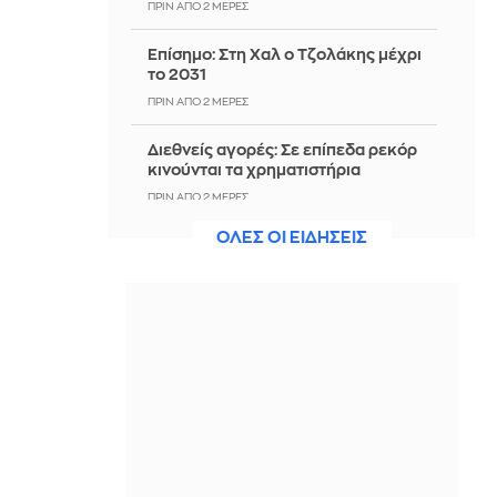
ΠΡΙΝ ΑΠΌ 2 ΜΈΡΕΣ
Επίσημο: Στη Χαλ ο Τζολάκης μέχρι
το 2031
ΠΡΙΝ ΑΠΌ 2 ΜΈΡΕΣ
Διεθνείς αγορές: Σε επίπεδα ρεκόρ
κινούνται τα χρηματιστήρια
ΠΡΙΝ ΑΠΌ 2 ΜΈΡΕΣ
ΟΛΕΣ ΟΙ ΕΙΔΗΣΕΙΣ
Φωτεινή Αθερίδου: Πήρε τους γιους
της στο γυμναστήριο και πίστευε οτι
θα βαρεθούν... Λάθος της
ΠΡΙΝ ΑΠΌ 2 ΜΈΡΕΣ
Η ΕΕ διαθέτει 1,4 δισ. ευρώ από
τόκους ρωσικών παγωμένων
κεφαλαίων για την Ουκρανία
ΠΡΙΝ ΑΠΌ 2 ΜΈΡΕΣ
Τελεσίγραφο Τεχεράνης προς
Τραμπ: «Καμία συμφωνία υπό