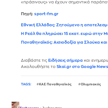
«πράσινους» να έχουν σημαντικά παράπο
Πηγή:
sport-fm.gr
Εθνική Ελλάδας: Ζητούμενο η αποτελεσματ
Η Ρεάλ θα πληρώσει 15 εκατ. ευρώ στην Μ
Παναθηναϊκός: Αισιοδοξία για Σλούκα κ
Διαβάστε τις
Ειδήσεις σήμερα
και ενημερω
Ακολουθήστε το
Skai.gr στο Google New
TAGS:
ΚΑΕ Παναθηναϊκός
Ολυμπιακός