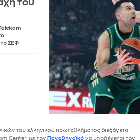
άχη του
 Telekom
το
στο ΣΕΦ
τελικών του ελληνικού πρωταθλήματος διεξάγεται
om Center, με τον
Παναθηναϊκό
να υποδέχεται τον