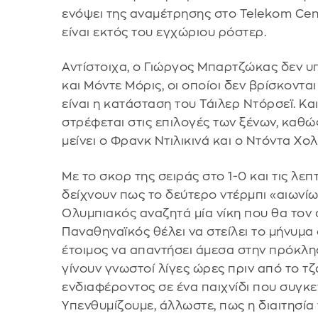
ενόψει της αναμέτρησης στο Telekom Cent
είναι εκτός του εγχώριου ρόστερ.
Αντίστοιχα, ο Γιώργος Μπαρτζώκας δεν υ
και Μόντε Μόρις, οι οποίοι δεν βρίσκοντ
είναι η κατάσταση του Τάιλερ Ντόρσεϊ. Κ
στρέφεται στις επιλογές των ξένων, καθώ
μείνει ο Φρανκ Ντιλικινά και ο Ντόντα Χολ
Με το σκορ της σειράς στο 1-0 και τις λε
δείχνουν πως το δεύτερο ντέρμπι «αιωνίω
Ολυμπιακός αναζητά μία νίκη που θα τον 
Παναθηναϊκός θέλει να στείλει το μήνυμα 
έτοιμος να απαντήσει άμεσα στην πρόκλησ
γίνουν γνωστοί λίγες ώρες πριν από το τ
ενδιαφέροντος σε ένα παιχνίδι που συγκε
Υπενθυμίζουμε, άλλωστε, πως η διαιτησία