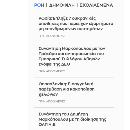
ΡΟΗ
ΔΗΜΟΦΙΛΗ
ΣΧΟΛΙΑΣΜΕΝΑ
Ρωσία: Έπληξε 7 ουκρανικές
αποθήκες που περιείχαν εξαρτήματα
μη επανδρωμένων συστημάτων
ΠΡΙΝ ΑΠΌ 2 ΜΈΡΕΣ
Συνάντηση Μαρκόπουλου με τον
Πρόεδρο και αντιπροσωπεία του
Εμπορικού Συλλόγου Αθηνών
ενόψει της ΔΕΘ
ΠΡΙΝ ΑΠΌ 2 ΜΈΡΕΣ
Θεσσαλονίκη: Εισαγγελική
παρέμβαση για κακοποίηση
χελώνων
ΠΡΙΝ ΑΠΌ 2 ΜΈΡΕΣ
Συνάντηση του Δημήτρη
Μαρκόπουλου με τη διοίκηση της
ΟΛΠ Α.Ε.