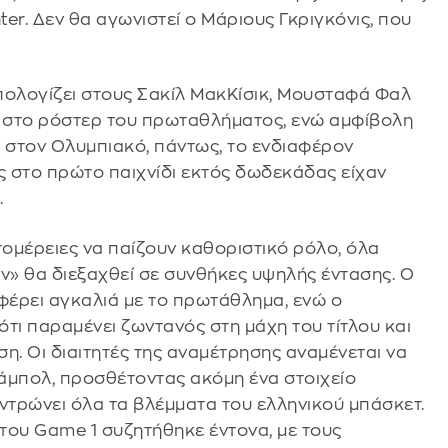
er. Δεν θα αγωνιστεί ο Μάριους Γκριγκόνις, που
πολογίζει στους Σακίλ ΜακΚίσικ, Μουσταφά Φαλ
αι στο ρόστερ του πρωταθλήματος, ενώ αμφίβολη
αι στον Ολυμπιακό, πάντως, το ενδιαφέρον
ς στο πρώτο παιχνίδι εκτός δωδεκάδας είχαν
.
πτομέρειες να παίζουν καθοριστικό ρόλο, όλα
ν» θα διεξαχθεί σε συνθήκες υψηλής έντασης. Ο
φέρει αγκαλιά με το πρωτάθλημα, ενώ ο
ότι παραμένει ζωντανός στη μάχη του τίτλου και
η. Οι διαιτητές της αναμέτρησης αναμένεται να
ζάμπολ, προσθέτοντας ακόμη ένα στοιχείο
ντρώνει όλα τα βλέμματα του ελληνικού μπάσκετ.
 του Game 1 συζητήθηκε έντονα, με τους