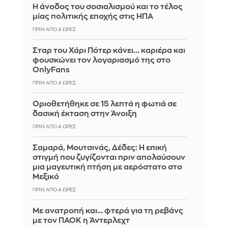
Η άνοδος του σοσιαλισμού και το τέλος
μίας πολιτικής εποχής στις ΗΠΑ
ΠΡΙΝ ΑΠΌ 4 ΏΡΕΣ
Σταρ του Χάρι Πότερ κάνει... καριέρα και
φουσκώνει τον λογαριασμό της στο
OnlyFans
ΠΡΙΝ ΑΠΌ 4 ΏΡΕΣ
Οριοθετήθηκε σε 15 λεπτά η φωτιά σε
δασική έκταση στην Άνοιξη
ΠΡΙΝ ΑΠΌ 4 ΏΡΕΣ
Σαμαρά, Μουτσινάς, Δέδες: Η επική
στιγμή που ζυγίζονται πριν απολαύσουν
μια μαγευτική πτήση με αερόστατο στο
Μεξικό
ΠΡΙΝ ΑΠΌ 4 ΏΡΕΣ
Με ανατροπή και… φτερά για τη ρεβάνς
με τον ΠΑΟΚ η Άντερλεχτ