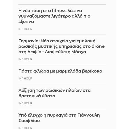
Η νέα τάση στο fitness λέει να
γυμναζόμαστε λιγότερο αλλά πιο
έξυπνα
IN 1 HOUR
Γερμανία: Νέα στοιχεία για εμπλοκή
ρωσικής μυστικής υπηρεσίας στο drone
στη Λειψία - Διαψεύδει η Μόσχα
IN 1 HOUR
Πάστα φλώρα με μαρμελάδα βερίκοκο
IN 1 HOUR
Αύξηση των ρωσικών πλοίων στα
βρετανικά ύδατα
IN 1 HOUR
Υπό έλεγχο η πυρκαγιά στη Γιάννουλη
Σουφλίου
IN 1 HOUR