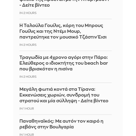
- Δείτε βίντεο
IN 2 HOURS
Η Ταλούλα Γουίλις, κόρη του Μπρους
Γουίλις και της Ντέμι Μουρ,
παντρεύτηκε τον μουσικό Τζάστιν Έισι
IN 2 HOURS
Τραγωδία με 4χρονο αγόρι στην Πάρο:
Ελεύθερος ο ιδιοκτήτης του beach bar
που βρισκόταν η πισίνα
IN 2 HOURS
Μεγάλη φωτιά κοντά στα Τίρανα:
Εκκενώσεις χωριών, συνδρομή του
στρατού και μία σύλληψη - Δείτε βίντεο
IN 1 HOUR
Παναθηναϊκός: Με αυτόν τον καιρό η
ρεβάνς στην Βουλγαρία
IN 1 HOUR