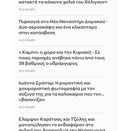
κατακτά τα κόκκινα χαλιά του Χόλιγουντ
IN 2 HOURS
Πυρκαγιά στο Νέο Μοναστήρι Δομοκού -
Δύο αεροσκάφη και ένα ελικόπτερο
στην κατάσβεση
IN 2 HOURS
«Καμίνι» η χώρα και την Κυριακή - Σε
ποιες περιοχές ανέβηκε πάνω από τους
39 βαθμούς ο υδράργυρος
IN 2 HOURS
Ιωάννα Σρόιτερ: Η ρομαντική και
χιουμοριστική φωτογραφία με τον
σύζυγό της για τα καλοκαίρια που τον...
«βασανίζει»
IN 2 HOURS
Έλαμψαν Καρέτσας και Τζόλης και
μονοπώλησαν το ενδιαφέρον στο
φιλικό της Άρσεναλ με την Ντόρτμουντ