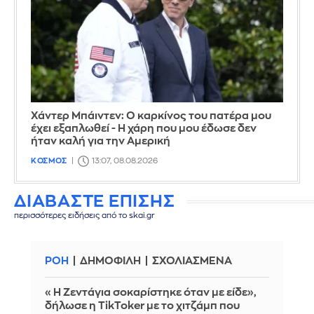
Χάντερ Μπάιντεν: Ο καρκίνος του πατέρα μου
έχει εξαπλωθεί - Η χάρη που μου έδωσε δεν
ήταν καλή για την Αμερική
ΚΟΣΜΟΣ
13:07, 08.08.2026
ΔΙΑΒΑΣΤΕ ΕΠΙΣΗΣ
περισσότερες ειδήσεις από το skai.gr
ΡΟΗ
ΔΗΜΟΦΙΛΗ
ΣΧΟΛΙΑΣΜΕΝΑ
«Η Ζεντάγια σοκαρίστηκε όταν με είδε»,
δήλωσε η TikToker με το χιτζάμπ που