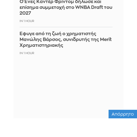
Ο Ένες Καντέρ Φρίντομ δήλωσε και
επίσημα συμμετοχή στο WNBA Draft του
2027
IN 1 HOUR
Έφυγε από τη ζωή ο χρηματιστής
Μανώλης Βάρσος, συνιδρυτής της Merit
Χρηματιστηριακής
IN 1 HOUR
Απόρρητο