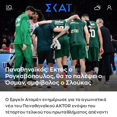
Παναθηναϊκός: Εκτός ο
Ρογκαβόπουλος, θα το παλέψει ο
Όσμαν, αμφίβολος ο Σλούκας
Ο Εργκίν Αταμάν ενημέρωσε για τα αγωνιστικά
νέα του Παναθηναϊκού AKTOR ενόψει του
τέταρτου τελικού του πρωταθλήματος απέναντι