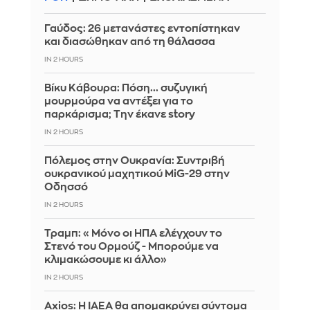
Γαύδος: 26 μετανάστες εντοπίστηκαν
και διασώθηκαν από τη θάλασσα
IN 2 HOURS
Βίκυ Κάβουρα: Πόση... συζυγική
μουρμούρα να αντέξει για το
παρκάρισμα; Την έκανε story
IN 2 HOURS
Πόλεμος στην Ουκρανία: Συντριβή
ουκρανικού μαχητικού MiG-29 στην
Οδησσό
IN 2 HOURS
Τραμπ: «Μόνο οι ΗΠΑ ελέγχουν το
Στενό του Ορμούζ - Μπορούμε να
κλιμακώσουμε κι άλλο»
IN 2 HOURS
Axios: Η IAEA θα απομακρύνει σύντομα