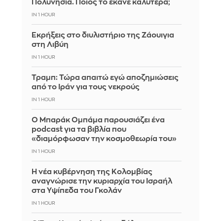
Πολυνησία. Ποιός το έκανε καλύτερα;
IN 1 HOUR
Εκρήξεις στο διυλιστήριο της Ζάουιγια
στη Λιβύη
IN 1 HOUR
Τραμπ: Τώρα απαιτώ εγώ αποζημιώσεις
από το Ιράν για τους νεκρούς
IN 1 HOUR
Ο Μπαράκ Ομπάμα παρουσιάζει ένα
podcast για τα βιβλία που
«διαμόρφωσαν την κοσμοθεωρία του»
IN 1 HOUR
Η νέα κυβέρνηση της Κολομβίας
αναγνώρισε την κυριαρχία του Ισραήλ
στα Υψίπεδα του Γκολάν
IN 1 HOUR