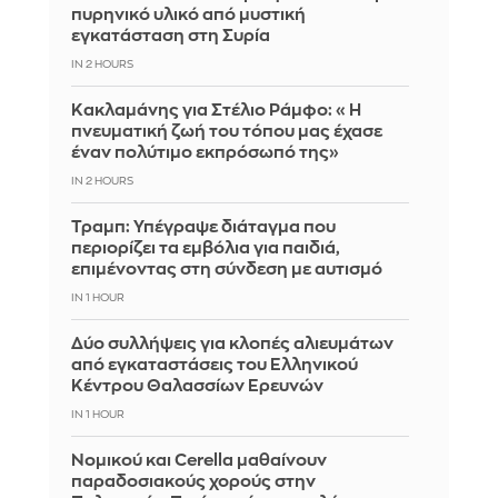
πυρηνικό υλικό από μυστική
εγκατάσταση στη Συρία
IN 2 HOURS
Κακλαμάνης για Στέλιο Ράμφο: «Η
πνευματική ζωή του τόπου μας έχασε
έναν πολύτιμο εκπρόσωπό της»
IN 2 HOURS
Τραμπ: Υπέγραψε διάταγμα που
περιορίζει τα εμβόλια για παιδιά,
επιμένοντας στη σύνδεση με αυτισμό
IN 1 HOUR
Δύο συλλήψεις για κλοπές αλιευμάτων
από εγκαταστάσεις του Ελληνικού
Κέντρου Θαλασσίων Ερευνών
IN 1 HOUR
Νομικού και Cerella μαθαίνουν
παραδοσιακούς χορούς στην