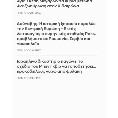
Αγία Σκέπη Μεγάρων τα κύρια μέτωπα -
Αναζωπύρωση στον Κιθαιρώνα
ΠΡΙΝ ΑΠΌ 2 ΜΈΡΕΣ
Δούναβης: Η ιστορική ξηρασία παραλύει
την Κεντρική Ευρώπη – Εκτός
λειτουργίας ο πυρηνικός σταθμός Paks,
προβλήματα σε Ρουμανία, Σερβία και
ναυσιπλοΐα
ΠΡΙΝ ΑΠΌ 2 ΜΈΡΕΣ
Ισραηλινό δικαστήριο παγώνει το
σχέδιο του Μπεν Γκβιρ να τοποθετήσει...
κροκόδειλους γύρω από φυλακή
ΠΡΙΝ ΑΠΌ 2 ΜΈΡΕΣ