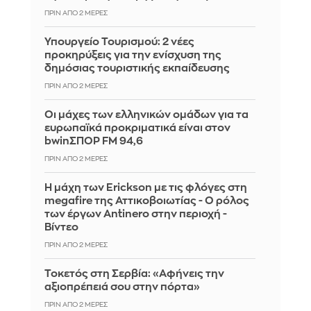
ΠΡΙΝ ΑΠΌ 2 ΜΈΡΕΣ
Υπουργείο Τουρισμού: 2 νέες
προκηρύξεις για την ενίσχυση της
δημόσιας τουριστικής εκπαίδευσης
ΠΡΙΝ ΑΠΌ 2 ΜΈΡΕΣ
Οι μάχες των ελληνικών ομάδων για τα
ευρωπαϊκά προκριματικά είναι στον
bwinΣΠΟΡ FM 94,6
ΠΡΙΝ ΑΠΌ 2 ΜΈΡΕΣ
Η μάχη των Erickson με τις φλόγες στη
megafire της Αττικοβοιωτίας - Ο ρόλος
των έργων Antinero στην περιοχή -
Βίντεο
ΠΡΙΝ ΑΠΌ 2 ΜΈΡΕΣ
Τοκετός στη Σερβία: «Αφήνεις την
αξιοπρέπειά σου στην πόρτα»
ΠΡΙΝ ΑΠΌ 2 ΜΈΡΕΣ