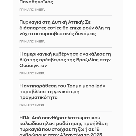
Παναθηναϊκός
ΠΡΙΝ ΑΠΌ 1 ΜΈΡΑ
Πυρκαγιά στη Δυτική Αττική: Σε
διάσπαρτες εστίες θα επιχειρούν όλη τη
νύχτα οι πυροσβεστικές δυνάμεις
ΠΡΙΝ ΑΠΌ 1 ΜΈΡΑ
Η αμερικανική κυβέρνηση ανακάλεσε τη
βίζα της πρέσβειρας της Βραζιλίας στην
Ουάσιγκτον
ΠΡΙΝ ΑΠΌ 1 ΜΈΡΑ
Η αντιπαράθεση του Τραμπ με το Ιράν
παραβλέπει τη γενικότερη
πραγματικότητα
ΠΡΙΝ ΑΠΌ 1 ΜΈΡΑ
ΗΠΑ: Από σπινθήρα ελαττωματικού
καλωδίου ηλεκτροδότησης προήλθε η
πυρκαγιά που στοίχισε τη ζωή σε 19
ανθρώπους στην Αλταντίνα το 2025