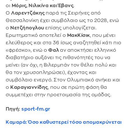
οι
Μόρις, Νιλικίνα και Έβανς
.
Ο
Λαρεντζάκης
παρά τις Σειρήνες από
Θεσσαλονίκη έχει συμβόλαιο ως το 2028, ενώ
ο
Νετζήπογλου
επίσης υπολογίζεται.
Ερωτηματικό αποτελεί ο
ΜακΚίσικ
, που μένει
ελεύθερος και στα 36 ίσως αναζητηθεί κάτι πιο
«φρέσκο», ενώ ο
Φαλ
αν αποκτήσει ελληνικό
διαβατήριο αυξάνει τις πιθανότητές του να
μείνει (αν όχι, η Βιλερμπάν τον θέλει πολύ και
θα τον χρυσοπληρώσει), έχοντας και
συμβόλαιο ενεργό. Στον Ολυμπιακό ανήκει και
ο
Καραγιαννίδης
, που σε πρώτη φάση θα
συμμετέχει στην προετοιμασία της ομάδας.
Πηγή:
sport-fm.gr
Καμαρά: Όσο καθυστερεί τόσο απομακρύνεται