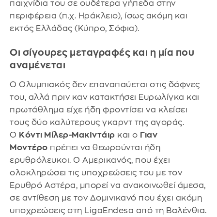
παιχνίδια του σε ουδέτερα γήπεδα στην
περιφέρεια (π.χ. Ηράκλειο), ίσως ακόμη και
εκτός Ελλάδας (Κύπρο, Σόφια).
Οι σίγουρες μεταγραφές και η μία που
αναμένεται
Ο Ολυμπιακός δεν επαναπαύεται στις δάφνες
του, αλλά πριν καν κατακτήσει Ευρωλίγκα και
πρωτάθλημα είχε ήδη φροντίσει να κλείσει
τους δύο καλύτερους γκαρντ της αγοράς.
Ο
Κόντι Μίλερ-ΜακΙντάιρ
και ο
Γιαν
Μοντέρο
πρέπει να θεωρούνται ήδη
ερυθρόλευκοι. Ο Αμερικανός, που έχει
ολοκληρώσει τις υποχρεώσεις του με τον
Ερυθρό Αστέρα, μπορεί να ανακοινωθεί άμεσα,
σε αντίθεση με τον Δομινικανό που έχει ακόμη
υποχρεώσεις στη LigaEndesa από τη Βαλένθια.