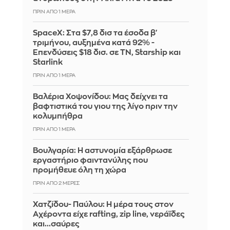
ΠΡΙΝ ΑΠΌ 1 ΜΈΡΑ
SpaceX: Στα $7,8 δισ τα έσοδα β'
τριμήνου, αυξημένα κατά 92% -
Επενδύσεις $18 δισ. σε ΤΝ, Starship και
Starlink
ΠΡΙΝ ΑΠΌ 1 ΜΈΡΑ
Βαλέρια Χοψονίδου: Μας δείχνει τα
βαφτιστικά του γιου της λίγο πριν την
κολυμπήθρα
ΠΡΙΝ ΑΠΌ 1 ΜΈΡΑ
Βουλγαρία: Η αστυνομία εξάρθρωσε
εργαστήριο φαιντανύλης που
προμήθευε όλη τη χώρα
ΠΡΙΝ ΑΠΌ 2 ΜΈΡΕΣ
Χατζίδου- Παύλου: Η μέρα τους στον
Αχέροντα είχε rafting, zip line, νεράϊδες
και...σαύρες