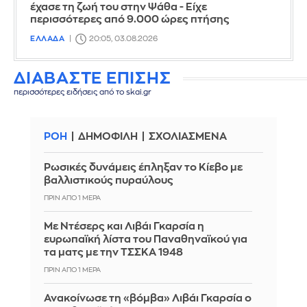
έχασε τη ζωή του στην Ψάθα - Είχε
περισσότερες από 9.000 ώρες πτήσης
ΕΛΛΑΔΑ
20:05, 03.08.2026
ΔΙΑΒΑΣΤΕ ΕΠΙΣΗΣ
περισσότερες ειδήσεις από το skai.gr
ΡΟΗ
ΔΗΜΟΦΙΛΗ
ΣΧΟΛΙΑΣΜΕΝΑ
Ρωσικές δυνάμεις έπληξαν το Κίεβο με
βαλλιστικούς πυραύλους
ΠΡΙΝ ΑΠΌ 1 ΜΈΡΑ
Με Ντέσερς και Λιβάι Γκαρσία η
ευρωπαϊκή λίστα του Παναθηναϊκού για
τα ματς με την ΤΣΣΚΑ 1948
ΠΡΙΝ ΑΠΌ 1 ΜΈΡΑ
Ανακοίνωσε τη «βόμβα» Λιβάι Γκαρσία ο