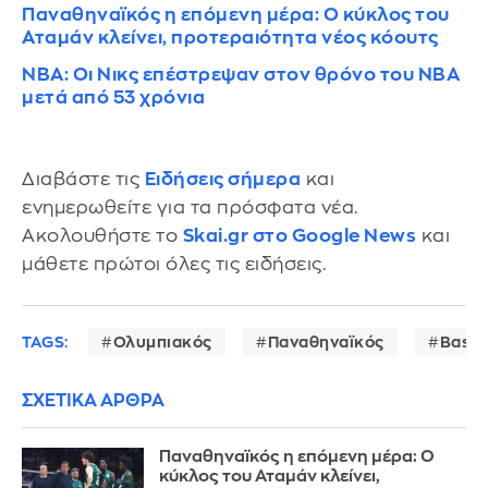
Παναθηναϊκός η επόμενη μέρα: Ο κύκλος του
Αταμάν κλείνει, προτεραιότητα νέος κόουτς
NBA: Οι Νικς επέστρεψαν στον θρόνο του NBA
μετά από 53 χρόνια
Διαβάστε τις
Ειδήσεις σήμερα
και
ενημερωθείτε για τα πρόσφατα νέα.
Ακολουθήστε το
Skai.gr στο Google News
και
μάθετε πρώτοι όλες τις ειδήσεις.
TAGS:
Ολυμπιακός
Παναθηναϊκός
Baske
ΣΧΕΤΙΚΑ ΑΡΘΡΑ
Παναθηναϊκός η επόμενη μέρα: Ο
κύκλος του Αταμάν κλείνει,