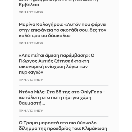
Εμβέλεια
ΠΡΙΝ ΑΠΌ 1 ΜΈΡΑ
Μαρίνα Καλογήρου: «Αυτόν που φέρνει
στην επιφάνεια το σκοτάδι σου, δες τον
καλύτερα σα δάσκαλο»
ΠΡΙΝ ΑΠΌ 1 ΜΈΡΑ
«Απαιτείται άμεση παρέμβαση»: Ο
Γιώργος Αυτιάς ζήτησε έκτακτη
οικονομική ενίσχυση λόγω των
πυρκαγιών
ΠΡΙΝ ΑΠΌ 1 ΜΈΡΑ
Ντόνα Μιλς: Στα 85 της στο OnlyFans –
Ξυπόλυτη στο πατητήρι για χάρη
θαυμαστή...
ΠΡΙΝ ΑΠΌ 1 ΜΈΡΑ
Ο Τραμπ μπροστά στο πιο δύσκολο
δίλημμα της προεδρίας του: Κλιμάκωση