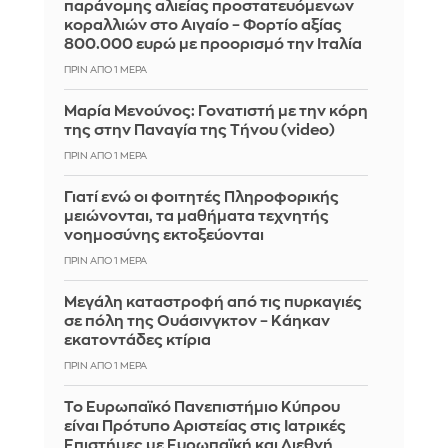
παράνομης αλιείας προστατευόμενων
κοραλλιών στο Αιγαίο – Φορτίο αξίας
800.000 ευρώ με προορισμό την Ιταλία
ΠΡΙΝ ΑΠΌ 1 ΜΈΡΑ
Μαρία Μενούνος: Γονατιστή με την κόρη
της στην Παναγία της Τήνου (video)
ΠΡΙΝ ΑΠΌ 1 ΜΈΡΑ
Γιατί ενώ οι φοιτητές Πληροφορικής
μειώνονται, τα μαθήματα τεχνητής
νοημοσύνης εκτοξεύονται
ΠΡΙΝ ΑΠΌ 1 ΜΈΡΑ
Μεγάλη καταστροφή από τις πυρκαγιές
σε πόλη της Ουάσινγκτον – Κάηκαν
εκατοντάδες κτίρια
ΠΡΙΝ ΑΠΌ 1 ΜΈΡΑ
Το Ευρωπαϊκό Πανεπιστήμιο Κύπρου
είναι Πρότυπο Αριστείας στις Ιατρικές
Επιστήμες με Ευρωπαϊκή και Διεθνή