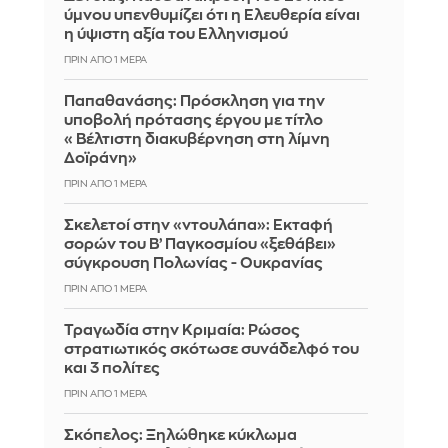
ύμνου υπενθυμίζει ότι η Ελευθερία είναι
η ύψιστη αξία του Ελληνισμού
ΠΡΙΝ ΑΠΌ 1 ΜΈΡΑ
Παπαθανάσης: Πρόσκληση για την
υποβολή πρότασης έργου με τίτλο
«Βέλτιστη διακυβέρνηση στη λίμνη
Δοϊράνη»
ΠΡΙΝ ΑΠΌ 1 ΜΈΡΑ
Σκελετοί στην «ντουλάπα»: Εκταφή
σορών του Β’ Παγκοσμίου «ξεθάβει»
σύγκρουση Πολωνίας - Ουκρανίας
ΠΡΙΝ ΑΠΌ 1 ΜΈΡΑ
Τραγωδία στην Κριμαία: Ρώσος
στρατιωτικός σκότωσε συνάδελφό του
και 3 πολίτες
ΠΡΙΝ ΑΠΌ 1 ΜΈΡΑ
Σκόπελος: Ξηλώθηκε κύκλωμα