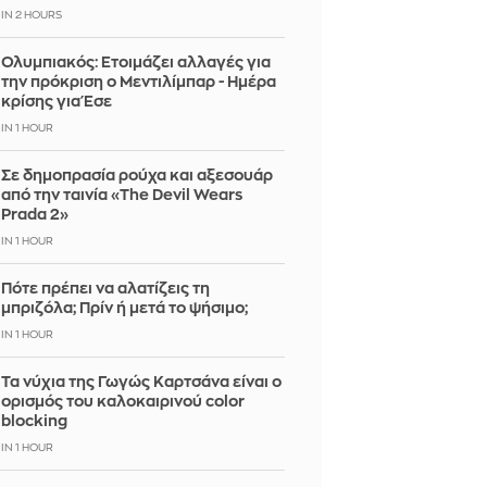
IN 2 HOURS
Ολυμπιακός: Ετοιμάζει αλλαγές για
την πρόκριση ο Μεντιλίμπαρ - Ημέρα
κρίσης για Έσε
IN 1 HOUR
Σε δημοπρασία ρούχα και αξεσουάρ
από την ταινία «The Devil Wears
Prada 2»
IN 1 HOUR
Πότε πρέπει να αλατίζεις τη
μπριζόλα; Πρίν ή μετά το ψήσιμο;
IN 1 HOUR
Τα νύχια της Γωγώς Καρτσάνα είναι ο
ορισμός του καλοκαιρινού color
blocking
IN 1 HOUR