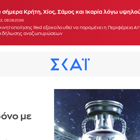
 σήμερα Κρήτη, Χίος, Σάμος και Ικαρία λόγω υψηλο
42, 08.08.2026
κινητοποίησης Red εξακολουθεί να παραμένει η Περιφέρεια Α
εκδήλωσης αναζωπυρώσεων
όνο με