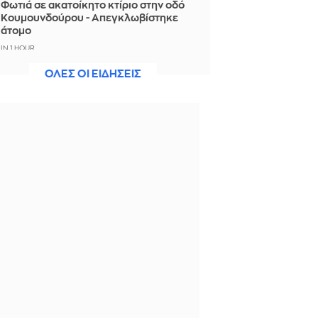
Φωτιά σε ακατοίκητο κτίριο στην οδό
Κουμουνδούρου - Απεγκλωβίστηκε
άτομο
IN 1 HOUR
ΟΛΕΣ ΟΙ ΕΙΔΗΣΕΙΣ
Ο «χάρτης» των πληρωμών από e-
ΕΦΚΑ και ΔΥΠΑ από 10 έως 14
Αυγούστου
IN 1 HOUR
Η απάντηση της FIFA για τον
Ινφαντίνο: «Κατηγορηματικά
αναληθείς ισχυρισμοί»
IN 47 MINUTES
CNN: Ο κορυφαίος στρατηγός του
Τραμπ αναζητά διέξοδο από τον
πόλεμο με το Ιράν
IN 33 MINUTES
Ο απεσταλμένος του ΟΗΕ για την
Υεμένη προειδοποιεί για κίνδυνο