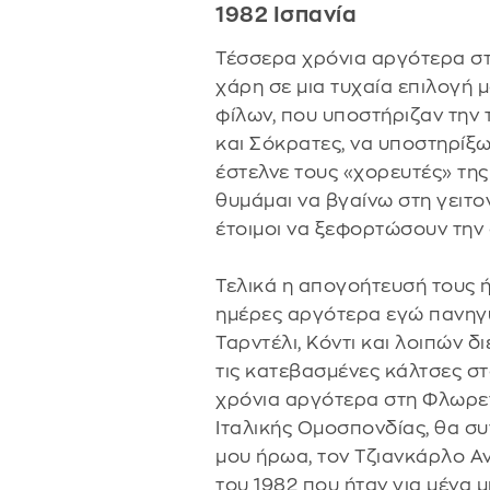
1982 Ισπανία
Τέσσερα χρόνια αργότερα στ
χάρη σε μια τυχαία επιλογή 
φίλων, που υποστήριζαν την 
και Σόκρατες, να υποστηρίξω
έστελνε τους «χορευτές» της 
θυμάμαι να βγαίνω στη γειτον
έτοιμοι να ξεφορτώσουν την
Τελικά η απογοήτευσή τους ή
ημέρες αργότερα εγώ πανηγύρ
Ταρντέλι, Κόντι και λοιπών δ
τις κατεβασμένες κάλτσες σ
χρόνια αργότερα στη Φλωρεν
Ιταλικής Ομοσπονδίας, θα συ
μου ήρωα, τον Τζιανκάρλο Αντ
του 1982 που ήταν για μένα 