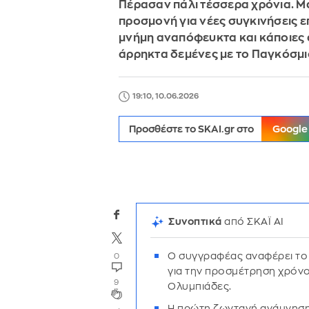
Πέρασαν πάλι τέσσερα χρόνια. Μα
προσμονή για νέες συγκινήσεις 
μνήμη αναπόφευκτα και κάποιες α
άρρηκτα δεμένες με το Παγκόσμ
19:10, 10.06.2026
Προσθέστε το SKAI.gr στο
Google
Συνοπτικά
από ΣΚΑΪ AI
Ο συγγραφέας αναφέρει το
0
για την προσμέτρηση χρόνο
9
Ολυμπιάδες.
Η πρώτη ζωντανή ανάμνηση 