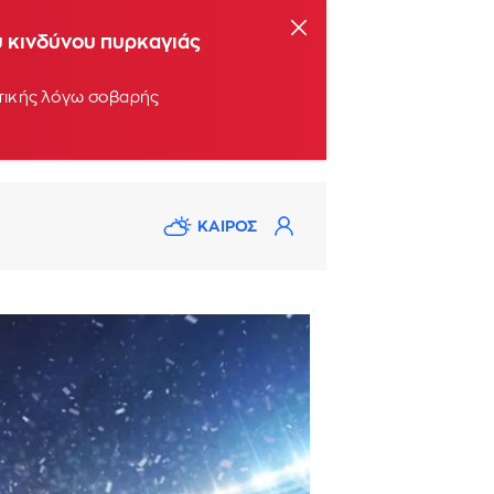
ύ κινδύνου πυρκαγιάς
ττικής λόγω σοβαρής
ΚΑΙΡΟΣ