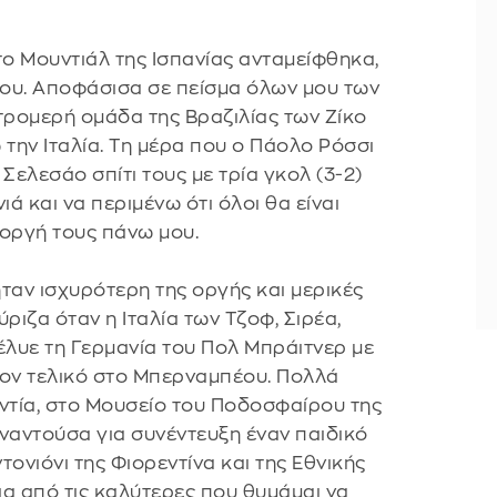
ο Μουντιάλ της Ισπανίας ανταμείφθηκα,
μου. Αποφάσισα σε πείσμα όλων μου των
τρομερή ομάδα της Βραζιλίας των Ζίκο
 την Ιταλία. Τη μέρα που ο Πάολο Ρόσσι
Σελεσάο σπίτι τους με τρία γκολ (3-2)
ιά και να περιμένω ότι όλοι θα είναι
 οργή τους πάνω μου.
ταν ισχυρότερη της οργής και μερικές
ιζα όταν η Ιταλία των Τζοφ, Σιρέα,
ιέλυε τη Γερμανία του Πολ Μπράιτνερ με
τον τελικό στο Μπερναμπέου. Πολλά
τία, στο Μουσείο του Ποδοσφαίρου της
ναντούσα για συνέντευξη έναν παιδικό
ονιόνι της Φιορεντίνα και της Εθνικής
μια από τις καλύτερες που θυμάμαι να