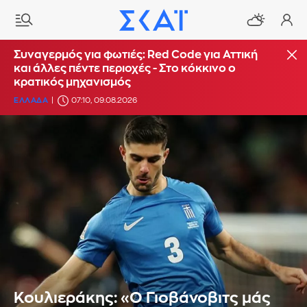
Συναγερμός για φωτιές: Red Code για Αττική
και άλλες πέντε περιοχές - Στο κόκκινο ο
κρατικός μηχανισμός
ΕΛΛΑΔΑ
07:10, 09.08.2026
Κουλιεράκης: «Ο Γιοβάνοβιτς μάς