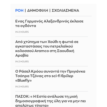
ΡΟΗ
ΔΗΜΟΦΙΛΗ
ΣΧΟΛΙΑΣΜΕΝΑ
Ένας Γερμανός Αλεξανδρινός έκλεισε
τα ογδόντα
IN 2 HOURS
Από χτύπημα των Χούθι η φωτιά σε
εγκαταστάσεις του πετρελαϊκού
κολοσσού Aramco στη Σαουδική
Αραβία
IN 2 HOURS
Ο Ράσελ Κρόου συναντά την Πριγιάνκα
Τσόπρα Τζόνας στο sci-fi θρίλερ
«Bluefly»
IN 2 HOURS
ΠΑΣΟΚ: «Η Εστία ανάλωσε τη μισή
δημοσιογραφική της ύλη για να μην πει
απολύτως τίποτα»