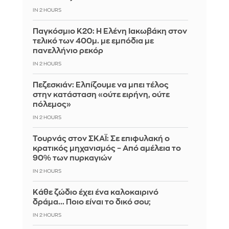
IN 2 HOURS
Παγκόσμιο Κ20: Η Ελένη Ιακωβάκη στον
τελικό των 400μ. με εμπόδια με
πανελλήνιο ρεκόρ
IN 2 HOURS
Πεζεσκιάν: Ελπίζουμε να μπει τέλος
στην κατάσταση «ούτε ειρήνη, ούτε
πόλεμος»
IN 2 HOURS
Τουρνάς στον ΣΚΑΪ: Σε επιφυλακή ο
κρατικός μηχανισμός – Από αμέλεια το
90% των πυρκαγιών
IN 2 HOURS
Κάθε ζώδιο έχει ένα καλοκαιρινό
δράμα... Ποιο είναι το δικό σου;
IN 2 HOURS