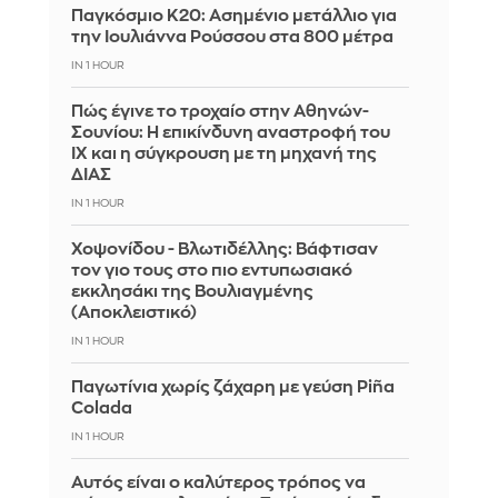
Παγκόσμιο Κ20: Ασημένιο μετάλλιο για
την Ιουλιάννα Ρούσσου στα 800 μέτρα
IN 1 HOUR
Πώς έγινε το τροχαίο στην Αθηνών-
Σουνίου: Η επικίνδυνη αναστροφή του
ΙΧ και η σύγκρουση με τη μηχανή της
ΔΙΑΣ
IN 1 HOUR
Χοψονίδου - Βλωτιδέλλης: Βάφτισαν
τον γιο τους στο πιο εντυπωσιακό
εκκλησάκι της Βουλιαγμένης
(Αποκλειστικό)
IN 1 HOUR
Παγωτίνια χωρίς ζάχαρη με γεύση Piña
Colada
IN 1 HOUR
Αυτός είναι ο καλύτερος τρόπος να