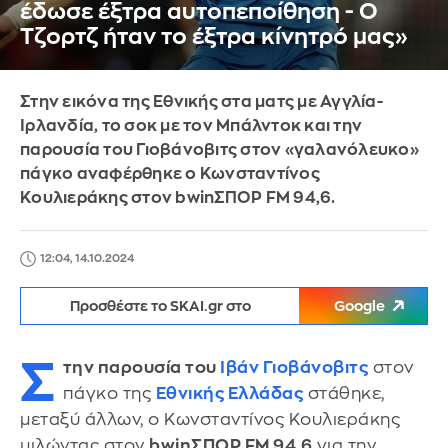
έδωσε έξτρα αυτοπεποίθηση - Ο
Τζορτζ ήταν το έξτρα κίνητρό μας»
Στην εικόνα της Εθνικής στα ματς με Αγγλία-
Ιρλανδία, το σοκ με τον Μπάλντοκ και την
παρουσία του Γιοβάνοβιτς στον «γαλανόλευκο»
πάγκο αναφέρθηκε ο Κωνσταντίνος
Κουλιεράκης στον bwinΣΠΟΡ FM 94,6.
12:04, 14.10.2024
Προσθέστε το SKAI.gr στο
Google
Σ
την παρουσία του
Ιβάν Γιοβάνοβιτς
στον
πάγκο της
Εθνικής Ελλάδας
στάθηκε,
μεταξύ άλλων, ο Κωνσταντίνος Κουλιεράκης
μιλώντας στον
bwinΣΠΟΡ FM 94,6
για την