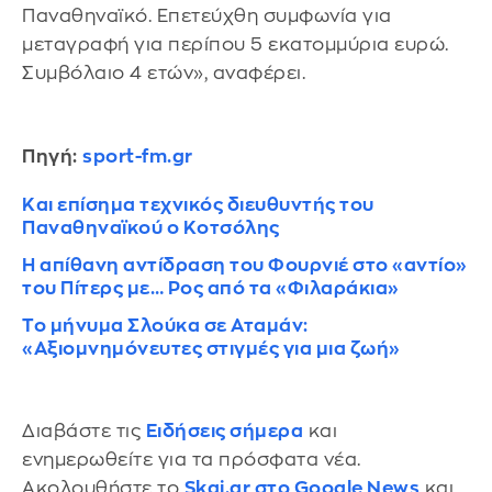
Παναθηναϊκό. Επετεύχθη συμφωνία για
μεταγραφή για περίπου 5 εκατομμύρια ευρώ.
Συμβόλαιο 4 ετών», αναφέρει.
Πηγή:
sport-fm.gr
Και επίσημα τεχνικός διευθυντής του
Παναθηναϊκού ο Κοτσόλης
Η απίθανη αντίδραση του Φουρνιέ στο «αντίο»
του Πίτερς με… Ρος από τα «Φιλαράκια»
Το μήνυμα Σλούκα σε Αταμάν:
«Αξιομνημόνευτες στιγμές για μια ζωή»
Διαβάστε τις
Ειδήσεις σήμερα
και
ενημερωθείτε για τα πρόσφατα νέα.
Ακολουθήστε το
Skai.gr στο Google News
και