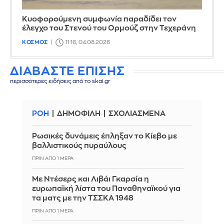
Κυοφορούμενη συμφωνία παραδίδει τον
έλεγχο του Στενού του Ορμούζ στην Τεχεράνη
ΚΟΣΜΟΣ
11:16, 04.08.2026
ΔΙΑΒΑΣΤΕ ΕΠΙΣΗΣ
περισσότερες ειδήσεις από το skai.gr
ΡΟΗ
ΔΗΜΟΦΙΛΗ
ΣΧΟΛΙΑΣΜΕΝΑ
Ρωσικές δυνάμεις έπληξαν το Κίεβο με
βαλλιστικούς πυραύλους
ΠΡΙΝ ΑΠΌ 1 ΜΈΡΑ
Με Ντέσερς και Λιβάι Γκαρσία η
ευρωπαϊκή λίστα του Παναθηναϊκού για
τα ματς με την ΤΣΣΚΑ 1948
ΠΡΙΝ ΑΠΌ 1 ΜΈΡΑ