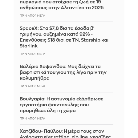
πυρκαγιά που στοίχισε τη ζωή σε 19
ανθρώπους στην Αλταντίνα το 2025
ΠΡΙΝ ΑΠΌ 1 ΜΈΡΑ
SpaceX: Στα $7,8 δισ τα έσοδα β'
τριμήνου, αυξημένα κατά 92% -
Επενδύσεις $18 δισ. σε ΤΝ, Starship και
Starlink
ΠΡΙΝ ΑΠΌ 1 ΜΈΡΑ
Βαλέρια Χοψονίδου: Μας δείχνει τα
βαφτιστικά του γιου της λίγο πριν την
κολυμπήθρα
ΠΡΙΝ ΑΠΌ 1 ΜΈΡΑ
Βουλγαρία: Η αστυνομία εξάρθρωσε
εργαστήριο φαιντανύλης που
προμήθευε όλη τη χώρα
ΠΡΙΝ ΑΠΌ 1 ΜΈΡΑ
Χατζίδου- Παύλου: Η μέρα τους στον
Αχέροντα είχε rafting, zip line, νεράϊδες