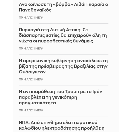
Ανακοίνωσε τη «βόμβα» Λιβάι Γκαρσία ο
Παναθηναϊκός
ΠΡΙΝ ΑΠΌ 1 ΜΈΡΑ
Πυρκαγιά στη Δυτική Αττική: Σε
διάσπαρτες εστίες θα επιχειρούν όλη τη
νύχτα οι πυροσβεστικές δυνάμεις
ΠΡΙΝ ΑΠΌ 1 ΜΈΡΑ
Η αμερικανική κυβέρνηση ανακάλεσε τη
βίζα της πρέσβειρας της Βραζιλίας στην
Ουάσιγκτον
ΠΡΙΝ ΑΠΌ 1 ΜΈΡΑ
Η αντιπαράθεση του Τραμπ με το Ιράν
παραβλέπει τη γενικότερη
πραγματικότητα
ΠΡΙΝ ΑΠΌ 1 ΜΈΡΑ
ΗΠΑ: Από σπινθήρα ελαττωματικού
καλωδίου ηλεκτροδότησης προήλθε η