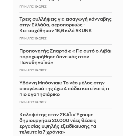
ΠΡΙΝ ΑΠΌ 19 ΏΡΕΣ
Τρεις συλλήψεις για εισαγωγή κάνναβης
στην Ελλάδα, αεροπορικώς -
Κατασχέθηκαν 18,6 κιλά SKUNK
ΠΡΙΝ ΑΠΌ 19 ΏΡΕΣ
Προπονητής Σπαρτάκ: «Για αυτό ο Λιβάι
παραχωρήθηκε δανεικός στον
Παναθηναϊκό»
ΠΡΙΝ ΑΠΌ 19 ΏΡΕΣ
Υβόννη Μπόσνιακ: Το νέο μέλος στην
οικογένειά της έχει 4 πόδια και είναι ό,τι
πιο αγαπησιάρικο
ΠΡΙΝ ΑΠΌ 19 ΏΡΕΣ
Καλαφάτης στον ΣΚΑΪ: «Έχουμε
δημιουργήσει 20.000 νέες θέσεις
εργασίας υψηλής εξειδίκευσης τα
τελευταία 7 χρόνια»