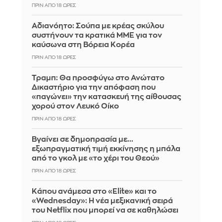
ΠΡΙΝ ΑΠΌ 18 ΏΡΕΣ
Αδιανόητο: Σούπα με κρέας σκύλου
συστήνουν τα κρατικά ΜΜΕ για τον
καύσωνα στη Βόρεια Κορέα
ΠΡΙΝ ΑΠΌ 18 ΏΡΕΣ
Τραμπ: Θα προσφύγω στο Ανώτατο
Δικαστήριο για την απόφαση που
«παγώνει» την κατασκευή της αίθουσας
χορού στον Λευκό Οίκο
ΠΡΙΝ ΑΠΌ 18 ΏΡΕΣ
Βγαίνει σε δημοπρασία με...
εξωπραγματική τιμή εκκίνησης η μπάλα
από το γκολ με «το χέρι του Θεού»
ΠΡΙΝ ΑΠΌ 18 ΏΡΕΣ
Κάπου ανάμεσα στο «Elite» και το
«Wednesday»: Η νέα μεξικανική σειρά
του Netflix που μπορεί να σε καθηλώσει