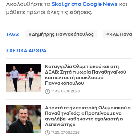
Ακολουθήστε το
Skai.gr στο Google News
και
μάθετε πρώτοι όλες τις ειδήσεις.
TAGS:
Δημήτρης Γιαννακόπουλος
ΚΑΕ Παναθη
ΣΧΕΤΙΚΑ ΑΡΘΡΑ
Καταγγελία Ολυμπιακού και στη
ΔΕΑΒ: Ζητά τιμωρία Παναθηναϊκού
και πενταετή αποκλεισμό
Γιαννακόπουλου
14:49, 07.06.2026
Απαντά στην επιστολή Ολυμπιακού ο
Παναθηναϊκός: «Προτείνουμε να
αναλάβει καθήκοντα σχολιαστή ο
Λεπενιώτης»
17:25, 07.06.2026