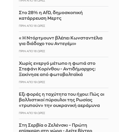
ΠΡΙΝ ΑΠΌ 18 ΏΡΕΣ
Στο 28% η AfD, δημοσκοπική
κατάρρευση Μερτς
ΠΡΙΝ ΑΠΌ 18 ΏΡΕΣ
«Η Ντόρτμουντ βλέπει Κωνσταντέλια
για διάδοχο του Αντεγέμι»
ΠΡΙΝ ΑΠΌ 18 ΏΡΕΣ
Χωρίς ενεργό μέτωπο η φωτιά στο
Στεφάνι Κορίνθου - Αντιδήμαρχος:
Ξεκίνησε από φωτοβολταϊκά
ΠΡΙΝ ΑΠΌ 19 ΏΡΕΣ
Έξι φορές η ταχύτητα του ήχου: Πώς οι
βαλλιστικοί πύραυλοι της Ρωσίας
«τρυπούν» την ουκρανική αεράμυνα
ΠΡΙΝ ΑΠΌ 19 ΏΡΕΣ
Στη Σερβία ο Ζελένσκι – Πρώτη
επίσκεψη στη χώρα - Δείτε βίντεο