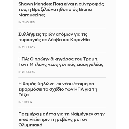
Shawn Mendes: Ποια είναι η σύντροφός
του, η Βραζιλιάνα ηθοποιός Bruna
Marquezine;
IN 2 HOURS
Συλλήψεις τριών ατόμων για τις
πυρκαγιές σε Λέσβο και Κορινθία
IN 2 HOURS
ΗΠΑ: Ο πρώην δικηγόρος του Τραμπ,
Τοντ Μπλανς νέος γενικός εισαγγελέας
IN 2 HOURS
Η Χαμάς δηλώνει εκ νέου έτοιμη να
εφαρμόσει το σχέδιο των ΗΠΑ για τη
Γάζα
IN 1 HOUR
Πρεμιέρα με ήττα για τη Ναϊμέγκεν στην
Eredivisie πριν τη ρεβάνς με τον
Ολυμπιακό