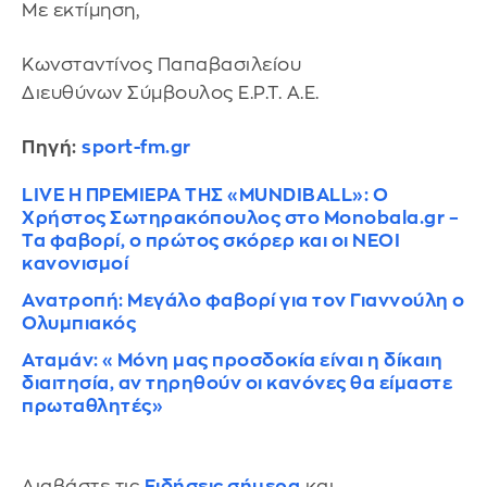
Με εκτίμηση,
Κωνσταντίνος Παπαβασιλείου
Διευθύνων Σύμβουλος Ε.Ρ.Τ. Α.Ε.
Πηγή:
sport-fm.gr
LIVE H ΠΡΕΜΙΕΡΑ ΤΗΣ «MUNDIBALL»: Ο
Χρήστος Σωτηρακόπουλος στο Monobala.gr –
Τα φαβορί, ο πρώτος σκόρερ και οι ΝΕΟΙ
κανονισμοί
Ανατροπή: Μεγάλο φαβορί για τον Γιαννούλη ο
Ολυμπιακός
Αταμάν: «Μόνη μας προσδοκία είναι η δίκαιη
διαιτησία, αν τηρηθούν οι κανόνες θα είμαστε
πρωταθλητές»
Διαβάστε τις
Ειδήσεις σήμερα
και