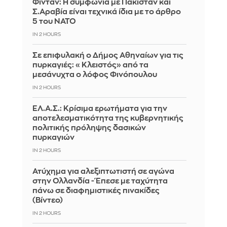
Φιντάν: Η συμφωνία με Πακιστάν και
Σ.Αραβία είναι τεχνικά ίδια με το άρθρο
5 του ΝΑΤΟ
IN 2 HOURS
Σε επιφυλακή ο Δήμος Αθηναίων για τις
πυρκαγιές: «Κλειστός» από τα
μεσάνυχτα ο λόφος Φινόπουλου
IN 2 HOURS
ΕΛ.Α.Σ.: Κρίσιμα ερωτήματα για την
αποτελεσματικότητα της κυβερνητικής
πολιτικής πρόληψης δασικών
πυρκαγιών
IN 2 HOURS
Ατύχημα για αλεξιπτωτιστή σε αγώνα
στην Ολλανδία - Έπεσε με ταχύτητα
πάνω σε διαφημιστικές πινακίδες
(Βίντεο)
IN 2 HOURS