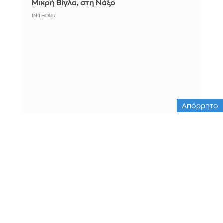
Μικρή Βίγλα, στη Νάξο
IN 1 HOUR
Απόρρητο