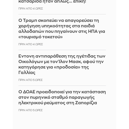
κατσαρίδα ήταν απλώς... επική!
ΠΡΙΝ ΑΠΌ 4 ΏΡΕΣ
Ο Τραμπ σκοπεύει να απαγορεύσει τη
χορήγηση υπηκοότητας στα παιδιά
αλλοδαπών που πηγαίνουν στις ΗΠΑ για
«τουρισμό τοκετού»
ΠΡΙΝ ΑΠΌ 4 ΏΡΕΣ
Έντονη αντιπαράθεση της ηγέτιδας των
Οικολόγων με τον Ίλον Μασκ, αφού την
κατηγόρησε για «προδοσία» της
Γαλλίας
ΠΡΙΝ ΑΠΌ 5 ΏΡΕΣ
Ο ΔΟΑΕ προειδοποιεί για την κατάσταση
στον πυρηνικό σταθμό παραγωγής
ηλεκτρικού ρεύματος στη Ζαπορίζια
ΠΡΙΝ ΑΠΌ 5 ΏΡΕΣ