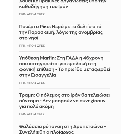
Χούθι και ιρακινές οργανώσεις υπό την
καθοδήγηση του Ιράν
ΠΡΙΝ ΑΠΌ 4 ΏΡΕΣ
Πουέρτο Ρίκο: Νερό με το δελτίο από
την Παρασκευή, λόγω της ανομβρίας
στο νησί
ΠΡΙΝ ΑΠΌ 4 ΏΡΕΣ
Υπόθεση Marfin: Στη ΓΑΔΑ η 46χρονη
που κατηγορείται για εμπλοκή στη
φονική επίθεση - Το πρωί θα μεταφερθεί
στην Εισαγγελία
ΠΡΙΝ ΑΠΌ 4 ΏΡΕΣ
Τραμπ: Ο πόλεμος στο Ιράν θα τελειώσει
σύντομα - Δεν μπορούν να συνεχίσουν
για πολύ ακόμη
ΠΡΙΝ ΑΠΌ 4 ΏΡΕΣ
Θαλάσσια ρύπανση στη Δραπετσώνα –
Συνελήφθη ο πλοίαρχος