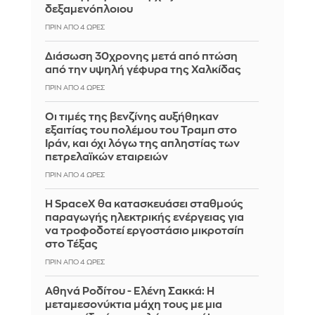
δεξαμενόπλοιου
ΠΡΙΝ ΑΠΌ 4 ΏΡΕΣ
Διάσωση 30χρονης μετά από πτώση
από την υψηλή γέφυρα της Χαλκίδας
ΠΡΙΝ ΑΠΌ 4 ΏΡΕΣ
Οι τιμές της βενζίνης αυξήθηκαν
εξαιτίας του πολέμου του Τραμπ στο
Ιράν, και όχι λόγω της απληστίας των
πετρελαϊκών εταιρειών
ΠΡΙΝ ΑΠΌ 4 ΏΡΕΣ
Η SpaceX θα κατασκευάσει σταθμούς
παραγωγής ηλεκτρικής ενέργειας για
να τροφοδοτεί εργοστάσιο μικροτσίπ
στο Τέξας
ΠΡΙΝ ΑΠΌ 4 ΏΡΕΣ
Αθηνά Ροδίτου - Ελένη Σακκά: Η
μεταμεσονύκτια μάχη τους με μια