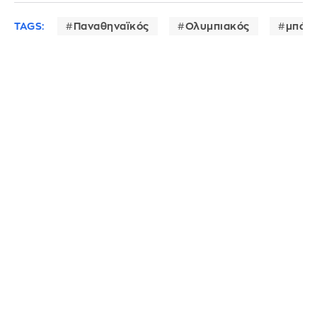
TAGS:
Παναθηναϊκός
Ολυμπιακός
μπάσ