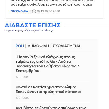
σύνταξη κάτω από €1.000 - Ούτε €800 η μέση
σύνταξη ασφαλισμένων του ιδιωτικού τομέα
ΟΙΚΟΝΟΜΙΑ
07:10, 07.08.2026
ΔΙΑΒΑΣΤΕ ΕΠΙΣΗΣ
περισσότερες ειδήσεις από το skai.gr
ΡΟΗ
ΔΗΜΟΦΙΛΗ
ΣΧΟΛΙΑΣΜΕΝΑ
Η Ισπανία ξεκινά ελέγχους στους
ταξιδιώτες από Ιταλία - Από τα
μεσάνυχτα του Σαββάτου έως τις 7
Σεπτεμβρίου
IN 2 HOURS
Φωτιά σε κατάστημα στον Άλιμο:
Εκκενώνονται προληπτικά κάτοικοι
IN 2 HOURS
Ακτιβίστριες ζητούν την ακύρωση των