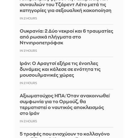
συναυλιών του Τζάρεντ Λέτο μετά τις
κατηγορίες για σεξουαλική κακοποίηση
IN 2 HOURS
Ουκρανία: 2 Δύο νεκροί και 6 τραυματίες
από ρωσικά πλήγματα στο
Ντνιπροπετρόφσκ
IN 2 HOURS
Ιράν: Ο Αραγτσί εξήρε τις ένοπλες
δυνάμεις και κάλεσε σε ενότητα τις
μουσουλμανικές χώρες
IN 2 HOURS
Αξιωματούχος ΗΠΑ: Όταν ανακοινωθεί
συμφωνία για το Ορμούζ, θα
τερματιστεί ο ναυτικός αποκλεισμός
στο Ιράν
IN 2 HOURS
5 τροφές που ενισχύουν το κολλαγόνο