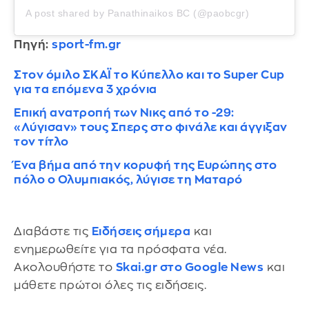
A post shared by Panathinaikos BC (@paobcgr)
Πηγή:
sport-fm.gr
Στον όμιλο ΣΚΑΪ το Κύπελλο και το Super Cup
για τα επόμενα 3 χρόνια
Επική ανατροπή των Νικς από το -29:
«Λύγισαν» τους Σπερς στο φινάλε και άγγιξαν
τον τίτλο
Ένα βήμα από την κορυφή της Ευρώπης στο
πόλο ο Ολυμπιακός, λύγισε τη Ματαρό
Διαβάστε τις
Ειδήσεις σήμερα
και
ενημερωθείτε για τα πρόσφατα νέα.
Ακολουθήστε το
Skai.gr στο Google News
και
μάθετε πρώτοι όλες τις ειδήσεις.