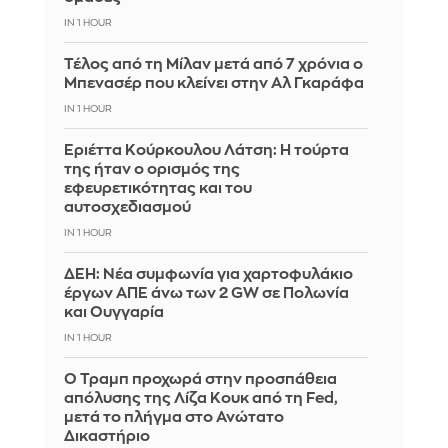
IN 1 HOUR
Τέλος από τη Μίλαν μετά από 7 χρόνια ο
Μπενασέρ που κλείνει στην Αλ Γκαράφα
IN 1 HOUR
Εριέττα Κούρκουλου Λάτση: Η τούρτα
της ήταν ο ορισμός της
εφευρετικότητας και του
αυτοσχεδιασμού
IN 1 HOUR
ΔΕΗ: Νέα συμφωνία για χαρτοφυλάκιο
έργων ΑΠΕ άνω των 2 GW σε Πολωνία
και Ουγγαρία
IN 1 HOUR
Ο Τραμπ προχωρά στην προσπάθεια
απόλυσης της Λίζα Κουκ από τη Fed,
μετά το πλήγμα στο Ανώτατο
Δικαστήριο