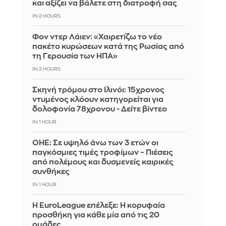
και αξίζει να βάλετε στη διατροφή σας
IN 2 HOURS
Φον ντερ Λάιεν: «Χαιρετίζω το νέο
πακέτο κυρώσεων κατά της Ρωσίας από
τη Γερουσία των ΗΠΑ»
IN 2 HOURS
Σκηνή τρόμου στο Ιλινόι: 15χρονος
ντυμένος κλόουν κατηγορείται για
δολοφονία 78χρονου - Δείτε βίντεο
IN 1 HOUR
ΟΗΕ: Σε υψηλό άνω των 3 ετών οι
παγκόσμιες τιμές τροφίμων – Πιέσεις
από πολέμους και δυσμενείς καιρικές
συνθήκες
IN 1 HOUR
Η EuroLeague επέλεξε: Η κορυφαία
προσθήκη για κάθε μία από τις 20
ομάδες