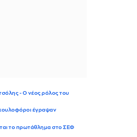
τσόλης - Ο νέος ρόλος του
υκουλοφόροι έγραψαν
ται το πρωτάθλημα στο ΣΕΦ