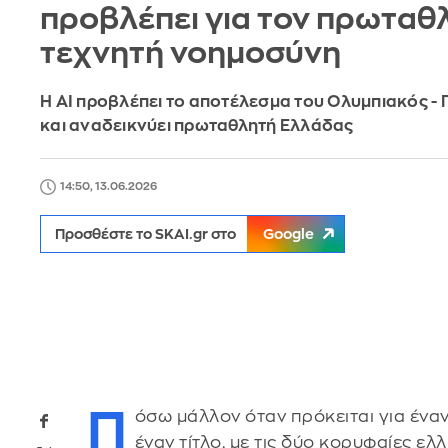
προβλέπει για τον πρωταθ
τεχνητή νοημοσύνη
Η AI προβλέπει το αποτέλεσμα του Ολυμπιακός -
και αναδεικνύει πρωταθλητή Ελλάδας
14:50, 13.06.2026
Προσθέστε το SKAI.gr στο
Google
Π
όσω μάλλον όταν πρόκειται για έναν
έναν τίτλο, με τις δύο κορυφαίες ελ