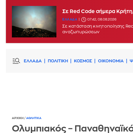
Σε Red Code σήμερα Κρήτη,
ΕΛΛΑΔΑ
07:42, 08.08.2026
Σε κατάσταση κινητοποίησης Red
αναζωπυρώσεων
ΕΛΛΑΔΑ
ΠΟΛΙΤΙΚΗ
ΚΟΣΜΟΣ
ΟΙΚΟΝΟΜΙΑ
Ψ
ΑΡΧΙΚΗ
/
ΑΘΛΗΤΙΚΑ
Ολυμπιακός – Παναθηναϊκός