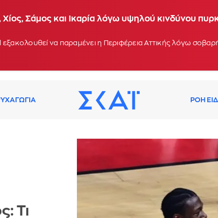
 Χίος, Σάμος και Ικαρία λόγω υψηλού κινδύνου πυρ
 εξακολουθεί να παραμένει η Περιφέρεια Αττικής λόγω σοβα
ΥΧΑΓΩΓΙΑ
ΡΟΗ ΕΙ
: Τι