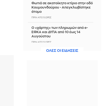
Φωτιά σε ακατοίκητο κτίριο στην οδό
Κουμουνδούρου - Απεγκλωβίστηκε
άτομο
ΠΡΙΝ ΑΠΌ 5 ΏΡΕΣ
Ο «χάρτης» των πληρωμών από e-
ΕΦΚΑ και ΔΥΠΑ από 10 έως 14
Αυγούστου
ΠΡΙΝ ΑΠΌ 5 ΏΡΕΣ
ΟΛΕΣ ΟΙ ΕΙΔΗΣΕΙΣ
Η απάντηση της FIFA για τον
Ινφαντίνο: «Κατηγορηματικά
αναληθείς ισχυρισμοί»
ΠΡΙΝ ΑΠΌ 5 ΏΡΕΣ
CNN: Ο κορυφαίος στρατηγός του
Τραμπ αναζητά διέξοδο από τον
πόλεμο με το Ιράν
ΠΡΙΝ ΑΠΌ 6 ΏΡΕΣ
Ο απεσταλμένος του ΟΗΕ για την
Υεμένη προειδοποιεί για κίνδυνο