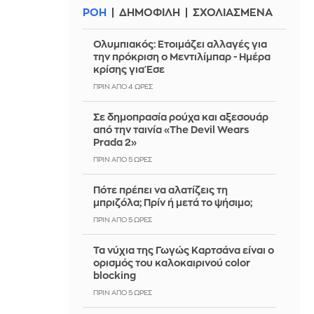
ΡΟΗ
ΔΗΜΟΦΙΛΗ
ΣΧΟΛΙΑΣΜΕΝΑ
Ολυμπιακός: Ετοιμάζει αλλαγές για
την πρόκριση ο Μεντιλίμπαρ - Ημέρα
κρίσης για Έσε
ΠΡΙΝ ΑΠΌ 4 ΏΡΕΣ
Σε δημοπρασία ρούχα και αξεσουάρ
από την ταινία «The Devil Wears
Prada 2»
ΠΡΙΝ ΑΠΌ 5 ΏΡΕΣ
Πότε πρέπει να αλατίζεις τη
μπριζόλα; Πρίν ή μετά το ψήσιμο;
ΠΡΙΝ ΑΠΌ 5 ΏΡΕΣ
Τα νύχια της Γωγώς Καρτσάνα είναι ο
ορισμός του καλοκαιρινού color
blocking
ΠΡΙΝ ΑΠΌ 5 ΏΡΕΣ