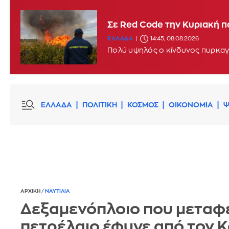
Σφοδροί άνεμοι και υψηλές
Σε Red Code την Κυριακή π
ΕΛΛΑΔΑ
11:46, 08.08.2026
UPDATE
ΕΛΛΑΔΑ
14:45, 08.08.2026
Πολύ υψηλός ο κίνδυνος πυρκαγι
ΕΛΛΑΔΑ
ΠΟΛΙΤΙΚΗ
ΚΟΣΜΟΣ
ΟΙΚΟΝΟΜΙΑ
Ψ
ΑΡΧΙΚΗ
/
ΝΑΥΤΙΛΙΑ
Δεξαμενόπλοιο που μεταφ
πετρέλαιο έφυγε από τον 