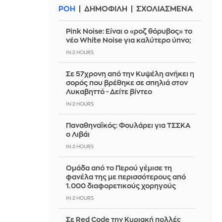
ΡΟΗ
ΔΗΜΟΦΙΛΗ
ΣΧΟΛΙΑΣΜΕΝΑ
Pink Noise: Είναι ο «ροζ θόρυβος» το
νέο White Noise για καλύτερο ύπνο;
IN 2 HOURS
Σε 57χρονη από την Κυψέλη ανήκει η
σορός που βρέθηκε σε σπηλιά στον
Λυκαβηττό - Δείτε βίντεο
IN 2 HOURS
Παναθηναϊκός: Φουλάρει για ΤΣΣΚΑ
ο Λιβάι
IN 2 HOURS
Ομάδα από το Περού γέμισε τη
φανέλα της με περισσότερους από
1.000 διαφορετικούς χορηγούς
IN 2 HOURS
Σε Red Code την Κυριακή πολλές