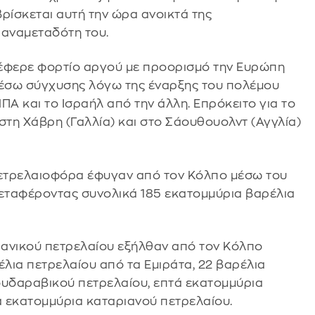
βρίσκεται αυτή την ώρα ανοικτά της
αναμεταδότη του.
έφερε φορτίο αργού με προορισμό την Ευρώπη
μέσω σύγχυσης λόγω της έναρξης του πολέμου
ΗΠΑ και το Ισραήλ από την άλλη. Επρόκειτο για το
στη Χάβρη (Γαλλία) και στο Σάουθουολντ (Αγγλία)
 πετρελαιοφόρα έφυγαν από τον Κόλπο μέσω του
μεταφέροντας συνολικά 185 εκατομμύρια βαρέλια
ιρανικού πετρελαίου εξήλθαν από τον Κόλπο
έλια πετρελαίου από τα Εμιράτα, 22 βαρέλια
ουδαραβικού πετρελαίου, επτά εκατομμύρια
α εκατομμύρια καταριανού πετρελαίου.