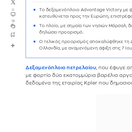
Το δεξαμενόπλοιο Advantage Victory με 
0
κατευθύνεται προς την Ευρώπη, επιστρέφ
18
Το πλοίο, με σημαία των νησιών Μάρσαλ, δ
δηλώσει προορισμό.
Ο τελικός προορισμός αποκαλύφθηκε τη Δε
Ολλανδία, με αναμενόμενη άφιξη στις 7 Ιου
Δεξαμενόπλοιο
πετρελαίου
, που έφυγε α
με φορτίο δύο εκατομμύρια βαρέλια αργο
δεδομένα της εταιρίας Kpler που δημοσι