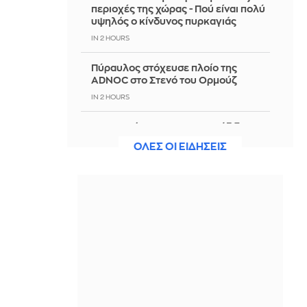
περιοχές της χώρας - Πού είναι πολύ
υψηλός ο κίνδυνος πυρκαγιάς
IN 2 HOURS
Πύραυλος στόχευσε πλοίο της
ADNOC στο Στενό του Ορμούζ
IN 2 HOURS
IRGC: Το άνοιγμα του Ορμούζ δεν
σχετίζεται με τις διαπραγματεύσεις
ΟΛΕΣ ΟΙ ΕΙΔΗΣΕΙΣ
Ιράν - Ομάν
IN 2 HOURS
Πετρογιάννη: Η παρατήρηση που
δέχτηκε για τον σκύλο της, εφερε
επική αντίδραση που μας γονάτισε
IN 2 HOURS
Ιταλία-Ισπανία: Κλιμακώνεται η
σύγκρουση για το Σένγκεν
IN 2 HOURS