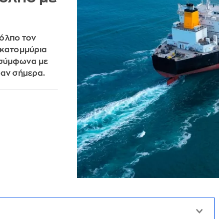
Κόλπο τον
εκατομμύρια
 σύμφωνα με
καν σήμερα.