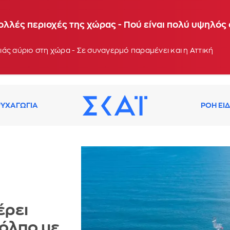
 θερμοκρασίες τις επόμενες ημέρες - Συνεδρίαση τ
ολλές περιοχές της χώρας - Πού είναι πολύ υψηλός
: 13:03
άς αύριο στη χώρα - Σε συναγερμό παραμένει και η Αττική
ΥΧΑΓΩΓΙΑ
ΡΟΗ ΕΙ
έρει
Κόλπο με