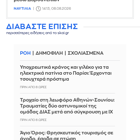
ΝΑΥΤΙΛΙΑ
14:13, 08.08.2026
ΔΙΑΒΑΣΤΕ ΕΠΙΣΗΣ
περισσότερες ειδήσεις από το skai.gr
ΡΟΗ
ΔΗΜΟΦΙΛΗ
ΣΧΟΛΙΑΣΜΕΝΑ
Υποχρεωτικά κράνος και γιλέκο για τα
ηλεκτρικά πατίνια στο Παρίσι: Έρχονται
τσουχτερά πρόστιμα
ΠΡΙΝ ΑΠΌ 8 ΏΡΕΣ
Τροχαίο στη λεωφόρο Αθηνών-Σουνίου:
Τραυματίες δύο αστυνομικοί της
ομάδας ΔΙΑΣ μετά από σύγκρουση με ΙΧ
ΠΡΙΝ ΑΠΌ 8 ΏΡΕΣ
Άγιο Όρος: Θρησκευτικός τουρισμός σε
άνοδο, έσοδα σε πτώση