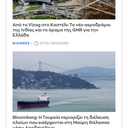
Από το Vizag στο Καστέλι: Το νέο αεροδρόμιο
της Ινδίας και το όραμα της GMR για την
Ελλάδα
BUSINESS
07:00, 08.08.2026
Bloomberg: Η Τουρκία περιορίζει τη διέλευση
πλοίων που εισέρχονται στη Μαύρη Θάλασσα
μέσω Δαρδανελίων