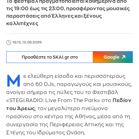
Το φεστιβάλ πραγματοποιείται καθημερινά από
τις 19:00 έως τις 23:00, προσφέροντας μουσικές
παραστάσεις από Έλληνες και ξένους
καλλιτέχνες
16:13, 12.06.2026
Προσθέστε το SKAI.gr στο
Google
Μ
ε ελεύθερη είσοδο και περισσότερους
από 60 DJs, παραγωγούς και μουσικούς,
ανοίγει σήμερα τις πύλες του το Φεστιβάλ
«STEGI.RADIO: Live From The Park» στο
Πεδίον
του Άρεως
, τον μεγαλύτερο πνεύμονα
πρασίνου στο κέντρο της Αθήνας, μέσα από τη
συνεργασία της Περιφέρειας Αττικής και της
Στέγης του Ιδρύματος Ωνάση.