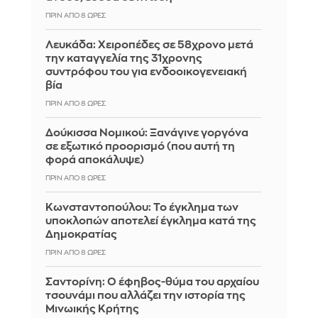
ΠΡΙΝ ΑΠΌ 8 ΏΡΕΣ
Λευκάδα: Χειροπέδες σε 58χρονο μετά
την καταγγελία της 31χρονης
συντρόφου του για ενδοοικογενειακή
βία
ΠΡΙΝ ΑΠΌ 8 ΏΡΕΣ
Δούκισσα Νομικού: Ξανάγινε γοργόνα
σε εξωτικό προορισμό (που αυτή τη
φορά αποκάλυψε)
ΠΡΙΝ ΑΠΌ 8 ΏΡΕΣ
Κωνσταντοπούλου: Το έγκλημα των
υποκλοπών αποτελεί έγκλημα κατά της
Δημοκρατίας
ΠΡΙΝ ΑΠΌ 8 ΏΡΕΣ
Σαντορίνη: Ο έφηβος-θύμα του αρχαίου
τσουνάμι που αλλάζει την ιστορία της
Μινωικής Κρήτης