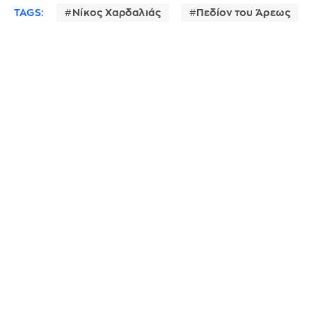
TAGS:
Νίκος Χαρδαλιάς
Πεδίον του Άρεως