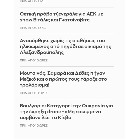
ΠΡΙΝ ΑΠΌ 9 ΏΡΕΣ
Θετική πρόβα τζενεράλε για ΑΕΚ με
show Βιτάλις και Γκατσίνοβιτς
ΠΡΙΝ ΑΠΌ 9 ΏΡΕΣ
Ανασύρθηκε χωρίς τις αισθήσεις του
ηλικιωμένος από πηγάδι σε οικισμό της
Αλεξανδρούπολης
ΠΡΙΝ ΑΠΌ 10 ΏΡΕΣ
Μουτσινάς, Σαμαρά και Δέδες πήγαν
Μεξικό και ο πρώτος τους τάραξε στο
τρολάρισμα!
ΠΡΙΝ ΑΠΌ 10 ΏΡΕΣ
Βουλγαρία: Κατηγορεί την Ουκρανία για
την έκρηξη drone - «Μη εσκεμμένο
συμβάν» λέει το Κίεβο
ΠΡΙΝ ΑΠΌ 10 ΏΡΕΣ