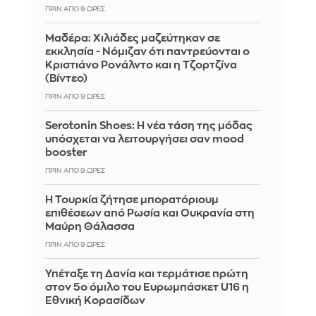
ΠΡΙΝ ΑΠΌ 9 ΏΡΕΣ
Μαδέρα: Χιλιάδες μαζεύτηκαν σε
εκκλησία - Νόμιζαν ότι παντρεύονται ο
Κριστιάνο Ρονάλντο και η Τζορτζίνα
(Βίντεο)
ΠΡΙΝ ΑΠΌ 9 ΏΡΕΣ
Serotonin Shoes: Η νέα τάση της μόδας
υπόσχεται να λειτουργήσει σαν mood
booster
ΠΡΙΝ ΑΠΌ 9 ΏΡΕΣ
Η Τουρκία ζήτησε μπορατόριουμ
επιθέσεων από Ρωσία και Ουκρανία στη
Μαύρη Θάλασσα
ΠΡΙΝ ΑΠΌ 9 ΏΡΕΣ
Υπέταξε τη Δανία και τερμάτισε πρώτη
στον 5ο όμιλο του Ευρωμπάσκετ U16 η
Εθνική Κορασίδων