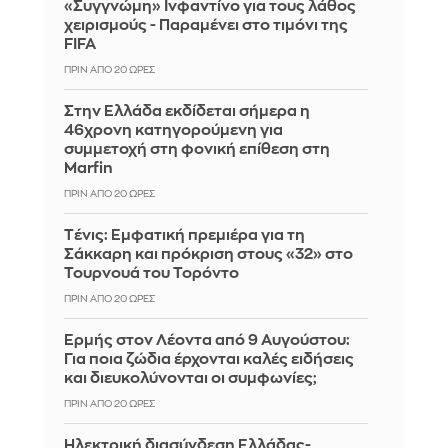
«Συγγνώμη» Ινφαντίνο για τους λάθος
χειρισμούς - Παραμένει στο τιμόνι της
FIFA
ΠΡΙΝ ΑΠΌ 20 ΏΡΕΣ
Στην Ελλάδα εκδίδεται σήμερα η
46χρονη κατηγορούμενη για
συμμετοχή στη φονική επίθεση στη
Marfin
ΠΡΙΝ ΑΠΌ 20 ΏΡΕΣ
Tένις: Εμφατική πρεμιέρα για τη
Σάκκαρη και πρόκριση στους «32» στο
Τουρνουά του Τορόντο
ΠΡΙΝ ΑΠΌ 20 ΏΡΕΣ
Ερμής στον Λέοντα από 9 Αυγούστου:
Για ποια ζώδια έρχονται καλές ειδήσεις
και διευκολύνονται οι συμφωνίες;
ΠΡΙΝ ΑΠΌ 20 ΏΡΕΣ
Ηλεκτρική διασύνδεση Ελλάδας-