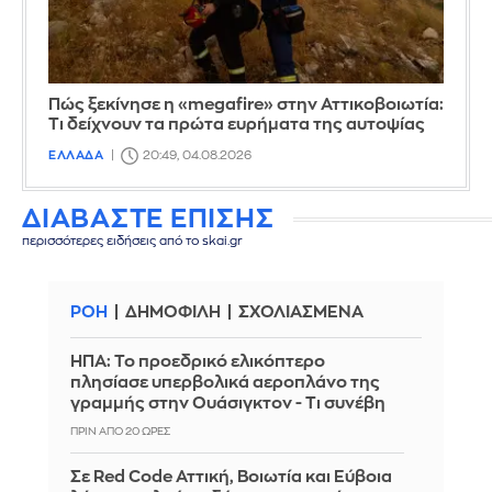
Πώς ξεκίνησε η «megafire» στην Αττικοβοιωτία:
Τι δείχνουν τα πρώτα ευρήματα της αυτοψίας
ΕΛΛΑΔΑ
20:49, 04.08.2026
ΔΙΑΒΑΣΤΕ ΕΠΙΣΗΣ
περισσότερες ειδήσεις από το skai.gr
ΡΟΗ
ΔΗΜΟΦΙΛΗ
ΣΧΟΛΙΑΣΜΕΝΑ
ΗΠΑ: Το προεδρικό ελικόπτερο
πλησίασε υπερβολικά αεροπλάνο της
γραμμής στην Ουάσιγκτον - Τι συνέβη
ΠΡΙΝ ΑΠΌ 20 ΏΡΕΣ
Σε Red Code Αττική, Βοιωτία και Εύβοια