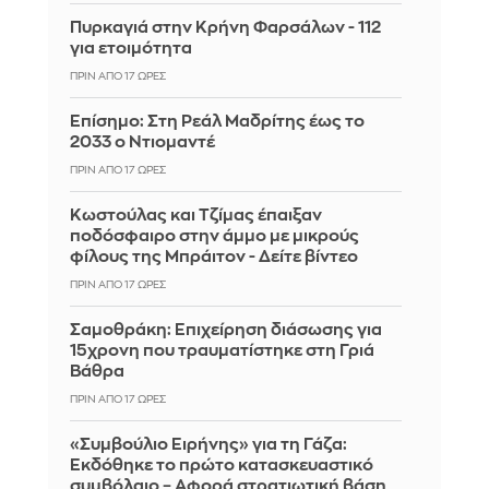
Πυρκαγιά στην Κρήνη Φαρσάλων - 112
για ετοιμότητα
ΠΡΙΝ ΑΠΌ 17 ΏΡΕΣ
Επίσημο: Στη Ρεάλ Μαδρίτης έως το
2033 ο Ντιομαντέ
ΠΡΙΝ ΑΠΌ 17 ΏΡΕΣ
Κωστούλας και Τζίμας έπαιξαν
ποδόσφαιρο στην άμμο με μικρούς
φίλους της Μπράιτον - Δείτε βίντεο
ΠΡΙΝ ΑΠΌ 17 ΏΡΕΣ
Σαμοθράκη: Επιχείρηση διάσωσης για
15χρονη που τραυματίστηκε στη Γριά
Βάθρα
ΠΡΙΝ ΑΠΌ 17 ΏΡΕΣ
«Συμβούλιο Ειρήνης» για τη Γάζα:
Εκδόθηκε το πρώτο κατασκευαστικό
συμβόλαιο – Αφορά στρατιωτική βάση