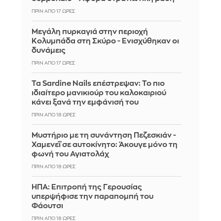
ΠΡΙΝ ΑΠΌ 17 ΏΡΕΣ
Μεγάλη πυρκαγιά στην περιοχή
Κολυμπάδα στη Σκύρο - Ενισχύθηκαν οι
δυνάμεις
ΠΡΙΝ ΑΠΌ 17 ΏΡΕΣ
Τα Sardine Nails επέστρεψαν: Το πιο
ιδιαίτερο μανικιούρ του καλοκαιριού
κάνει ξανά την εμφάνισή του
ΠΡΙΝ ΑΠΌ 18 ΏΡΕΣ
Μυστήριο με τη συνάντηση Πεζεσκιάν -
Χαμενεΐ σε αυτοκίνητο: Άκουγε μόνο τη
φωνή του Αγιατολάχ
ΠΡΙΝ ΑΠΌ 18 ΏΡΕΣ
ΗΠΑ: Επιτροπή της Γερουσίας
υπερψήφισε την παραπομπή του
Φάουτσι
ΠΡΙΝ ΑΠΌ 18 ΏΡΕΣ