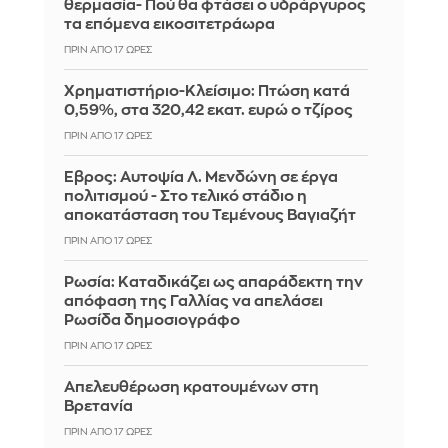
θερμασία- Πού θα φτάσει ο υδράργυρος
τα επόμενα εικοσιτετράωρα
ΠΡΙΝ ΑΠΌ 17 ΏΡΕΣ
Χρηματιστήριο-Κλείσιμο: Πτώση κατά
0,59%, στα 320,42 εκατ. ευρώ ο τζίρος
ΠΡΙΝ ΑΠΌ 17 ΏΡΕΣ
Έβρος: Αυτοψία Λ. Μενδώνη σε έργα
πολιτισμού - Στο τελικό στάδιο η
αποκατάσταση του Τεμένους Βαγιαζήτ
ΠΡΙΝ ΑΠΌ 17 ΏΡΕΣ
Ρωσία: Kαταδικάζει ως απαράδεκτη την
απόφαση της Γαλλίας να απελάσει
Ρωσίδα δημοσιογράφο
ΠΡΙΝ ΑΠΌ 17 ΏΡΕΣ
Απελευθέρωση κρατουμένων στη
Βρετανία
ΠΡΙΝ ΑΠΌ 17 ΏΡΕΣ