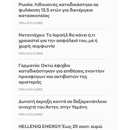
Ρωσία: Λιθουανός καταδικάστηκε σε
φυλάκιση 13,5 ετών για διενέργεια
κατασκοπείας
ΠΡΙΝ ΑΠΌ 5 ΏΡΕΣ
Νετανιάχου: Το Ισραήλ θα κάνει ό,τι
χρειαστεί για την ασφάλειά του, με ή
χωρίς συμφωνία
ΠΡΙΝ ΑΠΌ 5 ΏΡΕΣ
Γερμανία: Οκτώ έφηβοι
καταδικάστηκαν για επιθέσεις εναντίον
προσφύγων και ακτιβιστών της
αριστεράς
ΠΡΙΝ ΑΠΌ 5 ΏΡΕΣ
Δυνατή έκρηξη κοντά σε δεξαμενόπλοιο
ανοιχτά του Άντεν, στην Υεμένη
ΠΡΙΝ ΑΠΌ 5 ΏΡΕΣ
HELLENiQ ENERGY: Έως 25 εκατ. ευρώ