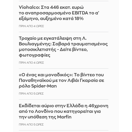
Viohalco: Στα 446 εκατ. ευρώ
το αναπροσαρμοσμένο EBITDA το α'
εξάμηνο, αυξημένο κατά 18%
ΠΡΙΝ ΑΠΌ 4 ΏΡΕΣ
Τροχαίο με εγκατάλειψη στη Λ.
Βουλιαγμένης: Σοβαρά τραυματισμένος
μοτοσικλετιστής - Δείτε βίντεο,
φωτογραφίες
ΠΡΙΝ ΑΠΌ 4 ΏΡΕΣ
«Ο ένας και μοναδικός»: Το βίντεο του
Παναθηναϊκού με τον Λιβάι Γκαρσία σε
ρόλο Spider-Man
ΠΡΙΝ ΑΠΌ 5 ΏΡΕΣ
Εκδίδεται αύριο στην Ελλάδα η 46χρονη
από το Λονδίνο που κατηγορείται για
την υπόθεση της Marfin
ΠΡΙΝ ΑΠΌ 5 ΏΡΕΣ