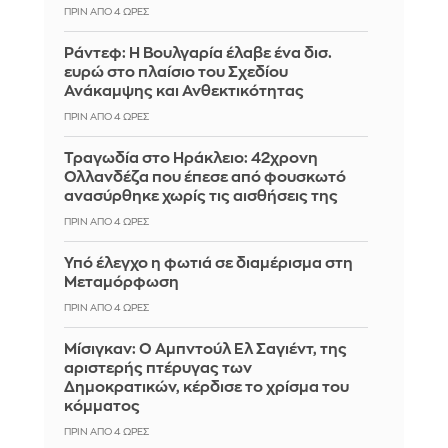
ΠΡΙΝ ΑΠΌ 4 ΏΡΕΣ
Ράντεφ: Η Βουλγαρία έλαβε ένα δισ.
ευρώ στο πλαίσιο του Σχεδίου
Ανάκαμψης και Ανθεκτικότητας
ΠΡΙΝ ΑΠΌ 4 ΏΡΕΣ
Τραγωδία στο Ηράκλειο: 42χρονη
Ολλανδέζα που έπεσε από φουσκωτό
ανασύρθηκε χωρίς τις αισθήσεις της
ΠΡΙΝ ΑΠΌ 4 ΏΡΕΣ
Υπό έλεγχο η φωτιά σε διαμέρισμα στη
Μεταμόρφωση
ΠΡΙΝ ΑΠΌ 4 ΏΡΕΣ
Μίσιγκαν: Ο Αμπντούλ Ελ Σαγιέντ, της
αριστερής πτέρυγας των
Δημοκρατικών, κέρδισε το χρίσμα του
κόμματος
ΠΡΙΝ ΑΠΌ 4 ΏΡΕΣ