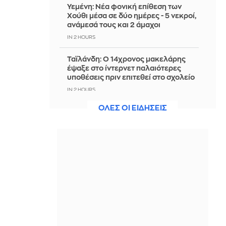
Υεμένη: Νέα φονική επίθεση των
Χούθι μέσα σε δύο ημέρες - 5 νεκροί,
ανάμεσά τους και 2 άμαχοι
IN 2 HOURS
Ταϊλάνδη: Ο 14χρονος μακελάρης
έψαξε στο ίντερνετ παλαιότερες
υποθέσεις πριν επιτεθεί στο σχολείο
IN 2 HOURS
ΟΛΕΣ ΟΙ ΕΙΔΗΣΕΙΣ
Τρομερή κίνηση της Σίτι: Έκλεισε τον
Μπουαντί με 130 εκατ. ευρώ
IN 2 HOURS
Πιερία: Διαρρήκτες πήραν από
αυτοκίνητο αντικείμενα αξίας άνω
των 19.000 ευρώ - Δύο συλλήψεις
IN 2 HOURS
Φονικές πλημμύρες από τους
μουσώνες στην Ινδία: Σχεδόν 100
νεκροί - Δείτε βίντεο