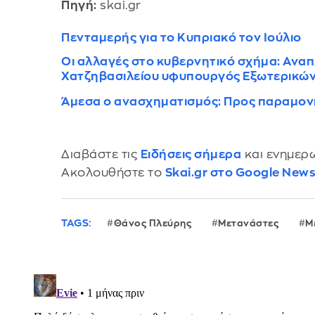
Πηγή:
skai.gr
Πενταμερής για το Κυπριακό τον Ιούλιο
Οι αλλαγές στο κυβερνητικό σχήμα: Αν
Χατζηβασιλείου υφυπουργός Εξωτερικώ
Άμεσα ο ανασχηματισμός: Προς παραμον
Διαβάστε τις
Ειδήσεις σήμερα
και ενημερω
Ακολουθήστε το
Skai.gr στο Google New
TAGS:
Θάνος Πλεύρης
Μετανάστες
Μ