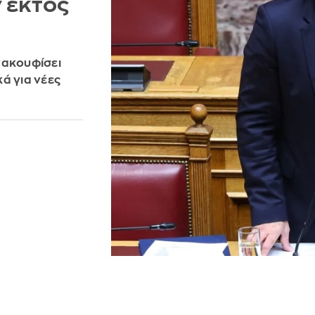
 εκτός
νακουφίσει
ά για νέες