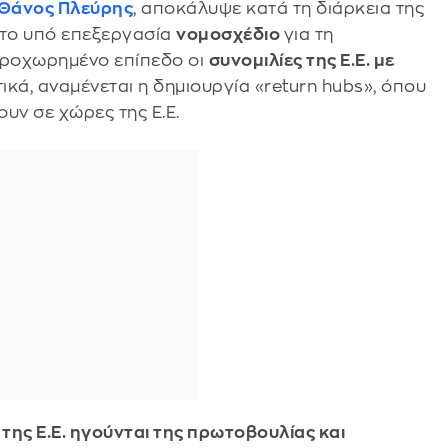
Θάνος Πλεύρης
, αποκάλυψε κατά τη διάρκεια της
 το υπό επεξεργασία
νομοσχέδιο
για τη
ε προχωρημένο επίπεδο οι
συνομιλίες της Ε.Ε. με
τικά, αναμένεται η δημιουργία «return hubs», όπου
υν σε χώρες της Ε.Ε.
της Ε.Ε. ηγούνται της πρωτοβουλίας και