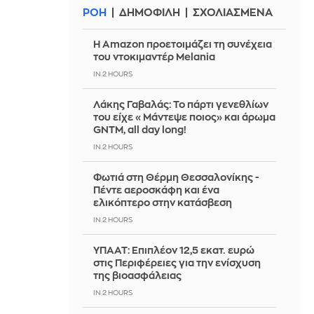
ΡΟΗ
ΔΗΜΟΦΙΛΗ
ΣΧΟΛΙΑΣΜΕΝΑ
Η Amazon προετοιμάζει τη συνέχεια
του ντοκιμαντέρ Melania
IN 2 HOURS
Λάκης Γαβαλάς: Το πάρτι γενεθλίων
του είχε «Μάντεψε ποιος» και άρωμα
GNTM, all day long!
IN 2 HOURS
Φωτιά στη Θέρμη Θεσσαλονίκης -
Πέντε αεροσκάφη και ένα
ελικόπτερο στην κατάσβεση
IN 2 HOURS
ΥΠΑΑΤ: Επιπλέον 12,5 εκατ. ευρώ
στις Περιφέρειες για την ενίσχυση
της βιοασφάλειας
IN 2 HOURS