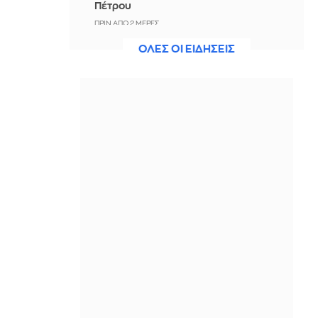
Πέτρου
ΠΡΙΝ ΑΠΌ 2 ΜΈΡΕΣ
ΟΛΕΣ ΟΙ ΕΙΔΗΣΕΙΣ
Τουρκία: Κατατέθηκε νομοσχέδιο για
τη διάλυση και τον αφοπλισμό του
Εργατικού Κόμματος του
Κουρδιστάν
ΠΡΙΝ ΑΠΌ 2 ΜΈΡΕΣ
Μιράντα Κερ: «Ούτε αυγά ούτε
σούσι» – Η αυστηρή διατροφή και η
σκέψη για λίφτινγκ
ΠΡΙΝ ΑΠΌ 2 ΜΈΡΕΣ
Φαίη Σκορδά: Το άλμπουμ των
διακοπών της στην Κύπρο είχε
πολλές δραστηριότητες - Ποιος είναι
ο επόμενος προορισμός της;
ΠΡΙΝ ΑΠΌ 2 ΜΈΡΕΣ
Ρωσία: Ο Πούτιν διόρισε τον νέο
διοικητή των ρωσικών drones, στο