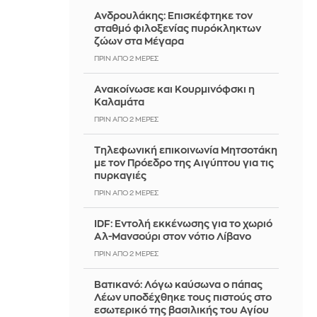
Ανδρουλάκης: Επισκέφτηκε τον
σταθμό φιλοξενίας πυρόκληκτων
ζώων στα Μέγαρα
ΠΡΙΝ ΑΠΌ 2 ΜΈΡΕΣ
Ανακοίνωσε και Κουρμινόφσκι η
Καλαμάτα
ΠΡΙΝ ΑΠΌ 2 ΜΈΡΕΣ
Τηλεφωνική επικοινωνία Μητσοτάκη
με τον Πρόεδρο της Αιγύπτου για τις
πυρκαγιές
ΠΡΙΝ ΑΠΌ 2 ΜΈΡΕΣ
IDF: Εντολή εκκένωσης για το χωριό
Αλ-Μανσούρι στον νότιο Λίβανο
ΠΡΙΝ ΑΠΌ 2 ΜΈΡΕΣ
Βατικανό: Λόγω καύσωνα ο πάπας
Λέων υποδέχθηκε τους πιστούς στο
εσωτερικό της βασιλικής του Αγίου