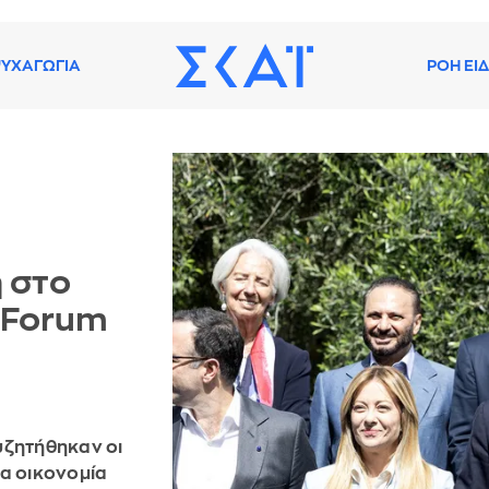
ΥΧΑΓΩΓΙΑ
ΡΟΗ ΕΙ
 στο
f Forum
υζητήθηκαν οι
ια οικονομία