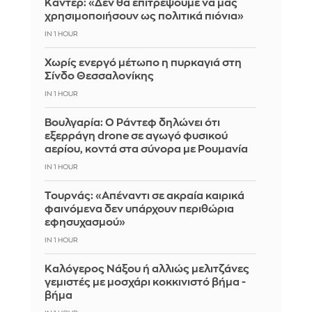
Καντέρ: «Δεν θα επιτρέψουμε να μας
χρησιμοποιήσουν ως πολιτικά πιόνια»
IN 1 HOUR
Χωρίς ενεργό μέτωπο η πυρκαγιά στη
Σίνδο Θεσσαλονίκης
IN 1 HOUR
Βουλγαρία: Ο Ράντεφ δηλώνει ότι
εξερράγη drone σε αγωγό φυσικού
αερίου, κοντά στα σύνορα με Ρουμανία
IN 1 HOUR
Τουρνάς: «Απέναντι σε ακραία καιρικά
φαινόμενα δεν υπάρχουν περιθώρια
εφησυχασμού»
IN 1 HOUR
Καλόγερος Νάξου ή αλλιώς μελιτζάνες
γεμιστές με μοσχάρι κοκκινιστό βήμα -
βήμα