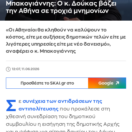
Μπακογιάννης: Ο κ. Δούκας βάζει
την Αθήνα σε τροχιά μνημονίων
«Οι Αθηναίοι θα κληθούν να καλύψουν το
κόστος, είτε με αυξήσεις δημοτικών τελών είτε με
λιγότερες υπηρεσίες είτε με νέο δανεισμό»,
αναφέρει ο κ. Μπακογιάννης
12:07, 11.06.2026
Προσθέστε το SKAI.gr στο
Google
Σ
ε
συνέχεια των αντιδράσεων της
αντιπολίτευσης
που προκάλεσε στη
χθεσινή συνεδρίαση του δημοτικού
συμβουλίου η εισήγηση της δημοτικής Αρχής
και η ψήφιση για αίτηση δανείου του Δήμου