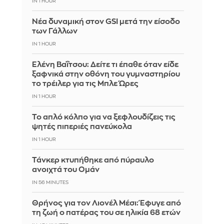
IN 1 HOUR
Νέα δυναμική στον GSI μετά την είσοδο
των Γάλλων
IN 1 HOUR
Ελένη Βαΐτσου: Δείτε τι έπαθε όταν είδε
ξαφνικά στην οθόνη του γυμναστηρίου
το τρέιλερ για τις Μπλε Ώρες
IN 1 HOUR
Το απλό κόλπο για να ξεφλουδίζεις τις
ψητές πιπεριές πανεύκολα
IN 1 HOUR
Τάνκερ κτυπήθηκε από πύραυλο
ανοιχτά του Ομάν
IN 56 MINUTES
Θρήνος για τον Λιονέλ Μέσι: Έφυγε από
τη ζωή ο πατέρας του σε ηλικία 68 ετών