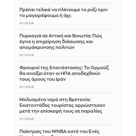
Πρέπει τελικά να πλένουμε το ρύζι πριν
το μαγειρέψουμε ή όχι;
IN 1 HOUR
Πυρκαγιά σε Αττική και Βοιωτία: Πώς
έγινε η επιχείρηση διάσωσης και
απομάκρυνσης πολιτών
IN 1 HOUR
Φρουροί της Επανάστασης: Το Ορμούζ
θα ανοίξει όταν οι ΗΠΑ αποδεχθούν
τους όρους του Ιράν
IN 1 HOUR
Μολυσμένα νερά στη Βρετανία:
Εκατοντάδες τουρίστες αρρώστησαν
μετά την επίσκεψή τους σε παραλίες
IN 1 HOUR
Παίκτριες του WNBA κατά του Ενές