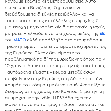
κάνουμε εσωτερικές μεταρρυθμίσεις. Αυτό
έκανε και ο Βενιζέλος. Σημαντικό να
διαβάζουμε το διεθνές περιβάλλον και να
τασσόμαστε με τις κατάλληλες συμμαχίες. Σε
μια εποχή με γεωπολιτικές διαταραχές, η ισχύς
μετράει. Η Ελλάδα είναι μια χώρα, μέλος της
ΕΕ
,
του
ΝΑΤΟ
αλλά παράλληλα στο σταυροδρόμι
τριών ηπείρων. Πρέπει να είμαστε ισχυροί εντός
της Ευρώπης. Πλέον δεν είμαστε το
προβληματικό παιδί της Ευρωζώνης όπως πριν
10 χρόνια. Αποκαταστήσαμε την αξιοπιστία μας.
Ταυτόχρονα είμαστε γέφυρα μεταξύ όσων
συμβαίνουν στην Ευρώπη, στη Δύση και σε ένα
κομμάτι του κόσμου με δυναμισμό. Αναπτύξαμε
δεσμούς με τις χώρες του Κόλπου. Στρατηγική
συμμαχία με την Ινδία. Η Ελλάδα έχει την
ικανότητα να κοιτά προς τη Δύση, και να ανήκει
στην ΕΕ, έχοντας μια ιστορική κληρονομιά. Σε