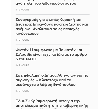
ανάπτυξη του λιβανικού στρατού
IN 2 HOURS
Συναγερμός για φωτιές Κυριακή και
Δευτέρα: Επικίνδυνο κοκτέιλ ζέστης και
ανέμων - Αναλυτικά ποιες περιοχές
κινδυνεύουν
IN 2 HOURS
Φιντάν: Η συμφωνία με Πακιστάν και
Σ.Αραβία είναι τεχνικά ίδια με το άρθρο
5 του ΝΑΤΟ
IN 2 HOURS
Σε επιφυλακή ο Δήμος Αθηναίων για τις
πυρκαγιές: «Κλειστός» από τα
μεσάνυχτα ο λόφος Φινόπουλου
IN 2 HOURS
ΕΛ.Α.Σ.: Κρίσιμα ερωτήματα για την
αποτελεσματικότητα της κυβερνητικής