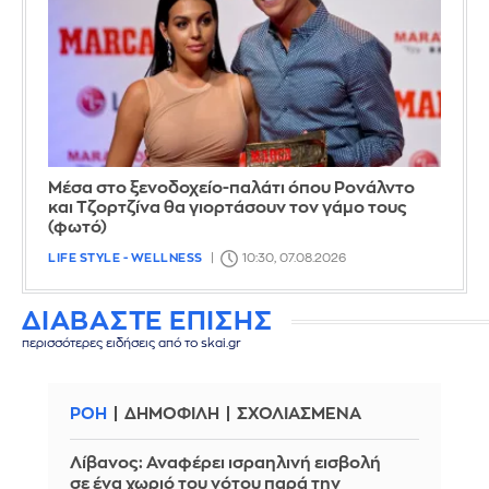
Μέσα στο ξενοδοχείο-παλάτι όπου Ρονάλντο
και Τζορτζίνα θα γιορτάσουν τον γάμο τους
(φωτό)
LIFE STYLE - WELLNESS
10:30, 07.08.2026
ΔΙΑΒΑΣΤΕ ΕΠΙΣΗΣ
περισσότερες ειδήσεις από το skai.gr
ΡΟΗ
ΔΗΜΟΦΙΛΗ
ΣΧΟΛΙΑΣΜΕΝΑ
Λίβανος: Αναφέρει ισραηλινή εισβολή
σε ένα χωριό του νότου παρά την