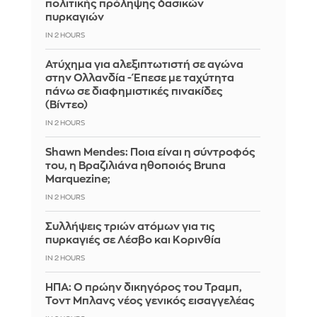
πολιτικής πρόληψης δασικών
πυρκαγιών
IN 2 HOURS
Ατύχημα για αλεξιπτωτιστή σε αγώνα
στην Ολλανδία - Έπεσε με ταχύτητα
πάνω σε διαφημιστικές πινακίδες
(Βίντεο)
IN 2 HOURS
Shawn Mendes: Ποια είναι η σύντροφός
του, η Βραζιλιάνα ηθοποιός Bruna
Marquezine;
IN 2 HOURS
Συλλήψεις τριών ατόμων για τις
πυρκαγιές σε Λέσβο και Κορινθία
IN 2 HOURS
ΗΠΑ: Ο πρώην δικηγόρος του Τραμπ,
Τοντ Μπλανς νέος γενικός εισαγγελέας