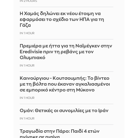
IN 2 HOURS
Η Χαμάς δηλώνει εκ νέου έτοιμη να
εφαρμόσει το σχέδιο των ΗΠΑ για τη
Γάζα
IN 1 HOUR
Πρεμιέρα με ήττα για τη Ναϊμέγκεν στην
Eredivisie πριν τη ρεβάνς με τον
Ολυμπιακό
IN 1 HOUR
Καινούργιου - Κουτσουμπής: Το βίντεο
με τη βόλτα που έκαναν αγκαλιασμένοι
σε εμπορικό κέντρο στη Μύκονο
IN 1 HOUR
Ομάν: Θετικές οι συνομιλίες με το Ιράν
IN 1 HOUR
Τραγωδία στην Πάρο: Παιδί 4 ετών
πνίγηκε σε πισίνα