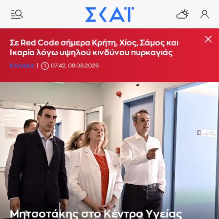
Σε Red Code σήμερα Κρήτη, Χίος, Σάμος και
Ικαρία λόγω υψηλού κινδύνου πυρκαγιάς
ΕΛΛΑΔΑ
07:42, 08.08.2026
Μητσοτάκης στο Κέντρο Υγείας