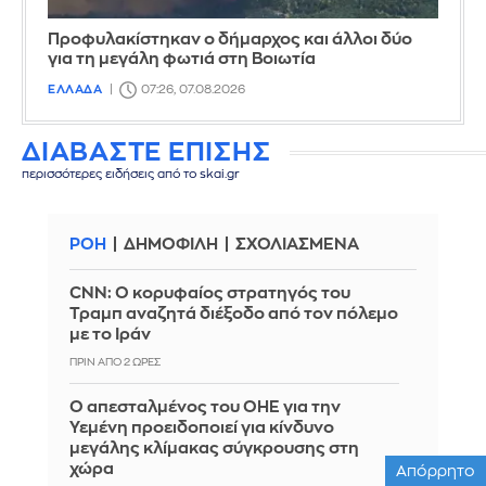
Προφυλακίστηκαν ο δήμαρχος και άλλοι δύο
για τη μεγάλη φωτιά στη Βοιωτία
ΕΛΛΑΔΑ
07:26, 07.08.2026
ΔΙΑΒΑΣΤΕ ΕΠΙΣΗΣ
περισσότερες ειδήσεις από το skai.gr
ΡΟΗ
ΔΗΜΟΦΙΛΗ
ΣΧΟΛΙΑΣΜΕΝΑ
CNN: Ο κορυφαίος στρατηγός του
Τραμπ αναζητά διέξοδο από τον πόλεμο
με το Ιράν
ΠΡΙΝ ΑΠΌ 2 ΏΡΕΣ
Ο απεσταλμένος του ΟΗΕ για την
Υεμένη προειδοποιεί για κίνδυνο
μεγάλης κλίμακας σύγκρουσης στη
χώρα
Απόρρητο