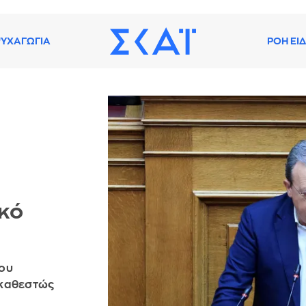
ΥΧΑΓΩΓΙΑ
ΡΟΗ ΕΙ
ικό
του
 καθεστώς