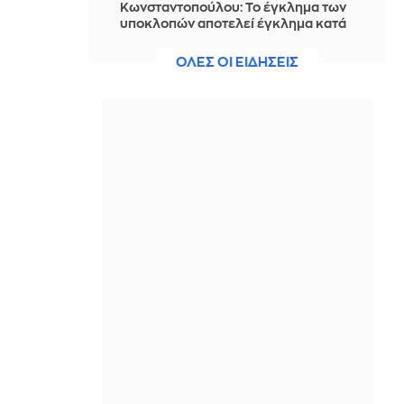
Κωνσταντοπούλου: Το έγκλημα των
υποκλοπών αποτελεί έγκλημα κατά
της Δημοκρατίας
ΟΛΕΣ ΟΙ ΕΙΔΗΣΕΙΣ
ΠΡΙΝ ΑΠΌ 7 ΏΡΕΣ
Σαντορίνη: Ο έφηβος-θύμα του
αρχαίου τσουνάμι που αλλάζει την
ιστορία της Μινωικής Κρήτης
ΠΡΙΝ ΑΠΌ 8 ΏΡΕΣ
Μαδέρα: Χιλιάδες μαζεύτηκαν σε
εκκλησία - Νόμιζαν ότι παντρεύονται
ο Κριστιάνο Ρονάλντο και η
Τζορτζίνα (Βίντεο)
ΠΡΙΝ ΑΠΌ 8 ΏΡΕΣ
Serotonin Shoes: Η νέα τάση της
μόδας υπόσχεται να λειτουργήσει
σαν mood booster
ΠΡΙΝ ΑΠΌ 8 ΏΡΕΣ
Η Τουρκία ζήτησε μπορατόριουμ