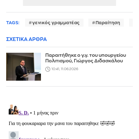
TAGS:
γενικός γραμματέας
Παραίτηση
υ
ΣΧΕΤΙΚΑ ΑΡΘΡΑ
Παραιτήθηκε ο γ.γ. του υπουργείου
Πολιτισμού, Γιώργος Διδασκάλου
10:41, 11.06.2026