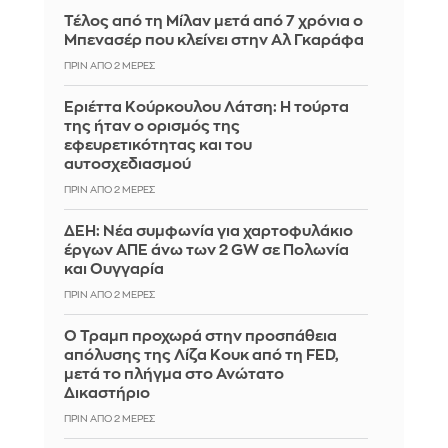
Τέλος από τη Μίλαν μετά από 7 χρόνια ο
Μπενασέρ που κλείνει στην Αλ Γκαράφα
ΠΡΙΝ ΑΠΌ 2 ΜΈΡΕΣ
Εριέττα Κούρκουλου Λάτση: Η τούρτα
της ήταν ο ορισμός της
εφευρετικότητας και του
αυτοσχεδιασμού
ΠΡΙΝ ΑΠΌ 2 ΜΈΡΕΣ
ΔΕΗ: Νέα συμφωνία για χαρτοφυλάκιο
έργων ΑΠΕ άνω των 2 GW σε Πολωνία
και Ουγγαρία
ΠΡΙΝ ΑΠΌ 2 ΜΈΡΕΣ
Ο Τραμπ προχωρά στην προσπάθεια
απόλυσης της Λίζα Κουκ από τη FED,
μετά το πλήγμα στο Ανώτατο
Δικαστήριο
ΠΡΙΝ ΑΠΌ 2 ΜΈΡΕΣ