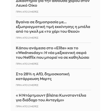
Δικαστήριο για την αίθουσα χορού στον
Λευκό Οίκο
ΠΡΙΝ ΑΠΌ 2 ΜΈΡΕΣ
Βγαίνει σε δημοπρασία με...
εξωπραγματική τιμή εκκίνησης η μπάλα
από το γκολ με «το χέρι του Θεού»
ΠΡΙΝ ΑΠΌ 2 ΜΈΡΕΣ
Κάπου ανάμεσα στο «Elite» και το
«Wednesday»: Η νέα μεξικανική σειρά
του Netflix που μπορεί να σε καθηλώσει
ΠΡΙΝ ΑΠΌ 2 ΜΈΡΕΣ
Στο 28% η AfD, δημοσκοπική
κατάρρευση Μερτς
ΠΡΙΝ ΑΠΌ 2 ΜΈΡΕΣ
«Η Ντόρτμουντ βλέπει Κωνσταντέλια
για διάδοχο του Αντεγέμι»
ΠΡΙΝ ΑΠΌ 2 ΜΈΡΕΣ