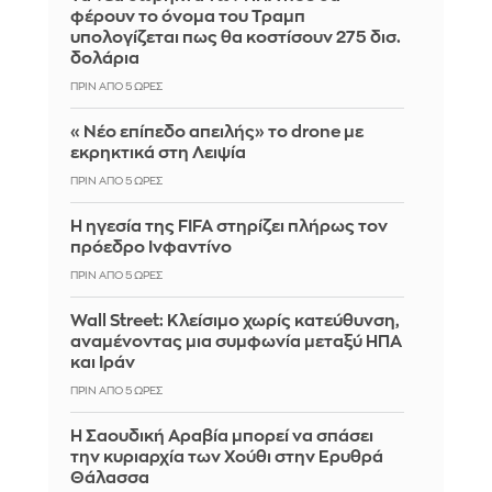
φέρουν το όνομα του Τραμπ
υπολογίζεται πως θα κοστίσουν 275 δισ.
δολάρια
ΠΡΙΝ ΑΠΌ 5 ΏΡΕΣ
«Νέο επίπεδο απειλής» το drone με
εκρηκτικά στη Λειψία
ΠΡΙΝ ΑΠΌ 5 ΏΡΕΣ
Η ηγεσία της FIFA στηρίζει πλήρως τον
πρόεδρο Ινφαντίνο
ΠΡΙΝ ΑΠΌ 5 ΏΡΕΣ
Wall Street: Κλείσιμο χωρίς κατεύθυνση,
αναμένοντας μια συμφωνία μεταξύ ΗΠΑ
και Ιράν
ΠΡΙΝ ΑΠΌ 5 ΏΡΕΣ
Η Σαουδική Αραβία μπορεί να σπάσει
την κυριαρχία των Χούθι στην Ερυθρά
Θάλασσα