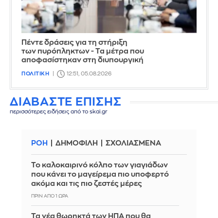
Πέντε δράσεις για τη στήριξη
των πυρόπληκτων - Τα μέτρα που
αποφασίστηκαν στη διυπουργική
ΠΟΛΙΤΙΚΗ
12:51, 05.08.2026
ΔΙΑΒΑΣΤΕ ΕΠΙΣΗΣ
περισσότερες ειδήσεις από το skai.gr
ΡΟΗ
ΔΗΜΟΦΙΛΗ
ΣΧΟΛΙΑΣΜΕΝΑ
Το καλοκαιρινό κόλπο των γιαγιάδων
που κάνει το μαγείρεμα πιο υποφερτό
ακόμα και τις πιο ζεστές μέρες
ΠΡΙΝ ΑΠΌ 1 ΏΡΑ
Τα νέα θωρηκτά των ΗΠΑ που θα