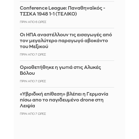
Conference League: Παναθηναϊκός -
ΤΣΣΚΑ 1948 1-1 (ΤΕΛΙΚΟ)
ΠΡΙΝ ΑΠΌ 6 ΏΡΕΣ
Οι ΗΠΑ αναστέλλουν τις εισαγωγές από
τον μεγαλύτερο παραγωγό αβοκάντο
του Μεξικού
ΠΡΙΝ ΑΠΌ 7 ΏΡΕΣ
Οριοθετήθηκε η γωτιά στις Αλυκές
Βόλου
ΠΡΙΝ ΑΠΌ 7 ΏΡΕΣ
«Υβριδική επίθεση» βλέπει η Γερμανία
πίσω απο το παγιδευμένο drone στη
Λειψία
ΠΡΙΝ ΑΠΌ 7 ΏΡΕΣ