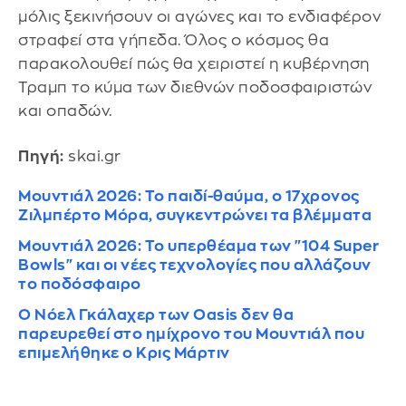
μόλις ξεκινήσουν οι αγώνες και το ενδιαφέρον
στραφεί στα γήπεδα. Όλος ο κόσμος θα
παρακολουθεί πώς θα χειριστεί η κυβέρνηση
Τραμπ το κύμα των διεθνών ποδοσφαιριστών
και οπαδών.
Πηγή:
skai.gr
Μουντιάλ 2026: Το παιδί-θαύμα, ο 17χρονος
Ζιλμπέρτο Μόρα, συγκεντρώνει τα βλέμματα
Μουντιάλ 2026: Το υπερθέαμα των "104 Super
Bowls" και οι νέες τεχνολογίες που αλλάζουν
το ποδόσφαιρο
Ο Νόελ Γκάλαχερ των Oasis δεν θα
παρευρεθεί στο ημίχρονο του Μουντιάλ που
επιμελήθηκε ο Κρις Μάρτιν