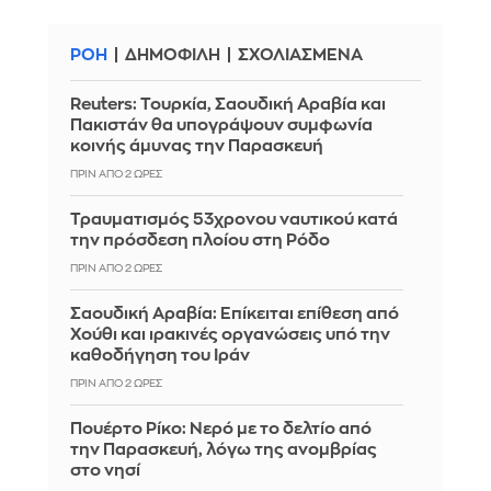
ΡΟΗ
ΔΗΜΟΦΙΛΗ
ΣΧΟΛΙΑΣΜΕΝΑ
Reuters: Τουρκία, Σαουδική Αραβία και
Πακιστάν θα υπογράψουν συμφωνία
κοινής άμυνας την Παρασκευή
ΠΡΙΝ ΑΠΌ 2 ΏΡΕΣ
Τραυματισμός 53χρονου ναυτικού κατά
την πρόσδεση πλοίου στη Ρόδο
ΠΡΙΝ ΑΠΌ 2 ΏΡΕΣ
Σαουδική Αραβία: Επίκειται επίθεση από
Χούθι και ιρακινές οργανώσεις υπό την
καθοδήγηση του Ιράν
ΠΡΙΝ ΑΠΌ 2 ΏΡΕΣ
Πουέρτο Ρίκο: Νερό με το δελτίο από
την Παρασκευή, λόγω της ανομβρίας
στο νησί