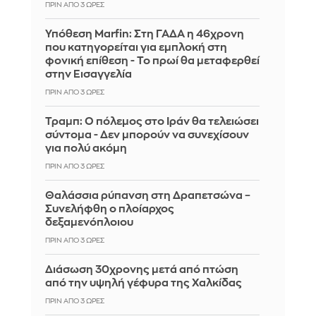
ΠΡΙΝ ΑΠΌ 3 ΏΡΕΣ
Υπόθεση Marfin: Στη ΓΑΔΑ η 46χρονη
που κατηγορείται για εμπλοκή στη
φονική επίθεση - Το πρωί θα μεταφερθεί
στην Εισαγγελία
ΠΡΙΝ ΑΠΌ 3 ΏΡΕΣ
Τραμπ: Ο πόλεμος στο Ιράν θα τελειώσει
σύντομα - Δεν μπορούν να συνεχίσουν
για πολύ ακόμη
ΠΡΙΝ ΑΠΌ 3 ΏΡΕΣ
Θαλάσσια ρύπανση στη Δραπετσώνα –
Συνελήφθη ο πλοίαρχος
δεξαμενόπλοιου
ΠΡΙΝ ΑΠΌ 3 ΏΡΕΣ
Διάσωση 30χρονης μετά από πτώση
από την υψηλή γέφυρα της Χαλκίδας
ΠΡΙΝ ΑΠΌ 3 ΏΡΕΣ