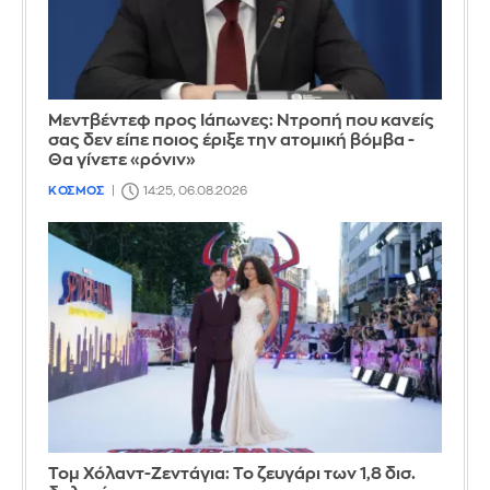
Μεντβέντεφ προς Ιάπωνες: Ντροπή που κανείς
σας δεν είπε ποιος έριξε την ατομική βόμβα -
Θα γίνετε «ρόνιν»
ΚΟΣΜΟΣ
14:25, 06.08.2026
Τομ Χόλαντ-Ζεντάγια: Το ζευγάρι των 1,8 δισ.