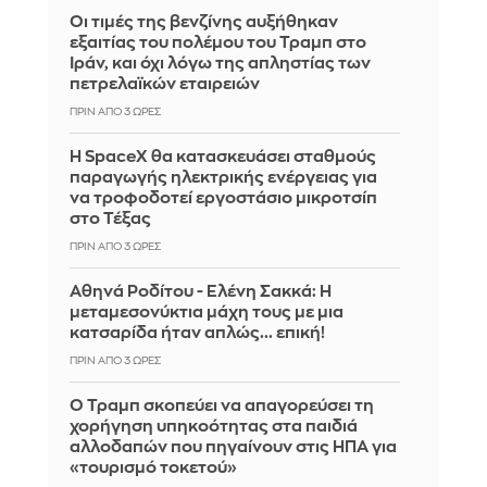
Οι τιμές της βενζίνης αυξήθηκαν
εξαιτίας του πολέμου του Τραμπ στο
Ιράν, και όχι λόγω της απληστίας των
πετρελαϊκών εταιρειών
ΠΡΙΝ ΑΠΌ 3 ΏΡΕΣ
Η SpaceX θα κατασκευάσει σταθμούς
παραγωγής ηλεκτρικής ενέργειας για
να τροφοδοτεί εργοστάσιο μικροτσίπ
στο Τέξας
ΠΡΙΝ ΑΠΌ 3 ΏΡΕΣ
Αθηνά Ροδίτου - Ελένη Σακκά: Η
μεταμεσονύκτια μάχη τους με μια
κατσαρίδα ήταν απλώς... επική!
ΠΡΙΝ ΑΠΌ 3 ΏΡΕΣ
Ο Τραμπ σκοπεύει να απαγορεύσει τη
χορήγηση υπηκοότητας στα παιδιά
αλλοδαπών που πηγαίνουν στις ΗΠΑ για
«τουρισμό τοκετού»