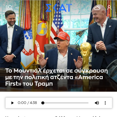
Το Μουντιάλ έρχεται σε σύγκρουση
με την πολιτική ατζέντα «America
First» του Τραμπ