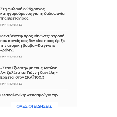
Στη φυλακή ο 25χρονος
κατηγορούμενος για τη δολοφονία
της Βρετανίδας
ΠΡΙΝ ΑΠΌ 5 ΏΡΕΣ
Μεντβέντεφ προς Ιάπωνες: Ντροπή
που κανείς σας δεν είπε ποιος έριξε
την ατομική βόμβα - Θα γίνετε
«ρόνιν»
ΠΡΙΝ ΑΠΌ 5 ΏΡΕΣ
«Στον Εξώστη» με τους Αντώνη
Αντζολέτο και Γιάννη Καντέλη -
Έρχεται στον ΣΚΑΪ 100,3
ΠΡΙΝ ΑΠΌ 5 ΏΡΕΣ
Θεσσαλονίκη: Ψεκασμοί για την
καταπολέμηση των κουνουπιών, 10-
12 Αυγούστου
ΟΛΕΣ ΟΙ ΕΙΔΗΣΕΙΣ
ΠΡΙΝ ΑΠΌ 5 ΏΡΕΣ