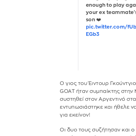
enough to play aga
your ex teammate'
son ❤️
pic.twitter.com/fU
EGb3
Ο γιος του Έιντουρ Γκούντγιο
GOAT ήταν συμπαίκτης στην 
συστηθεί στον Αργεντινό στα
εντυπωσιάστηκε και ήθελε ν
για εκείνον!
Οι δυο τους συζήτησαν και ο 