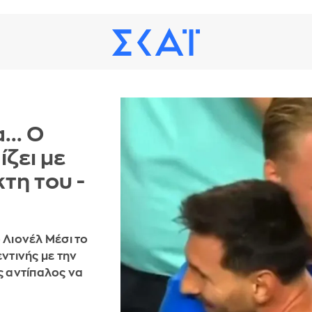
... Ο
ίζει με
τη του -
 Λιονέλ Μέσι το
ντινής με την
ς αντίπαλος να