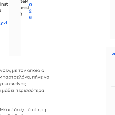
teM
inst
0
xssi
s
2
)
6
byvI
Ρ
νσεν, με τον οποίο ο
Μπαρτσελόνα, πήγε να
ρ κι εκείνος
α μάθει περισσότερα
Μέσι έδειξε ιδιαίτερη