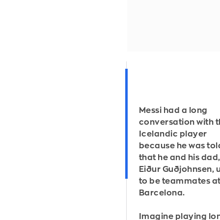
Messi had a long
conversation with t
Icelandic player
because he was tol
that he and his dad
Eiður Guðjohnsen, 
to be teammates a
Barcelona.
Imagine playing lo