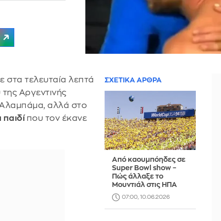
ε στα τελευταία λεπτά
ΣΧΕΤΙΚΑ ΑΡΘΡΑ
 της Αργεντινής
 Αλαμπάμα, αλλά στο
 παιδί
που τον έκανε
Από καουμπόηδες σε
Super Bowl show –
Πώς άλλαξε το
Μουντιάλ στις ΗΠΑ
07:00, 10.06.2026