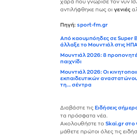
χαρά που γνώρισε τον νυν Ισ
αντιλήφθηκε πως οι
γενιές
α
Πηγή:
sport-fm.gr
Από καουμπόηδες σε Super 
άλλαξε το Μουντιάλ στις ΗΠ
Μουντιάλ 2026: 8 προπονητέ
παιχνίδι
Μουντιάλ 2026: Οι κινητοποι
εκπαιδευτικών αναστατώνουν
τη... σέντρα
Διαβάστε τις
Ειδήσεις σήμερ
τα πρόσφατα νέα.
Ακολουθήστε το
Skai.gr στο
μάθετε πρώτοι όλες τις ειδήσ