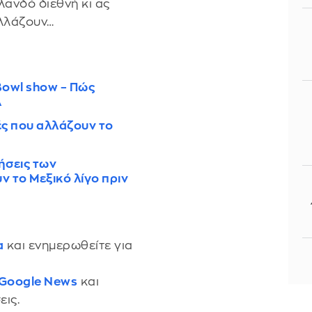
λανδό διεθνή κι ας
λλάζουν…
Bowl show – Πώς
Α
ς που αλλάζουν το
ήσεις των
 το Μεξικό λίγο πριν
α
και ενημερωθείτε για
 Google News
και
εις.