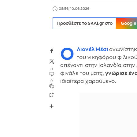
08:56, 10.06.2026
Προσθέστε το SKAI.gr στο
Google
Ο
Λιονέλ Μέσι
αγωνίστηκ
του νικηφόρου φιλικού
απέναντι στην Ισλανδία στην
0
φινάλε του ματς,
γνώρισε ένα
ιδιαίτερα χαρούμενο.
9